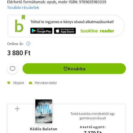
Elérhető formátumok: epub, mobi･ISBN:
9789635983339
További részletek
Online ár:
3 880 Ft
Kosárba
38 pont
Perceken belül
Tedd kosárba mindkettőt egy
gombnyomással!
A kettő együtt:
Ködös Balaton
7 379 Ft