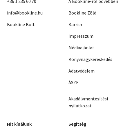
+36 1 235 60 70
A Bookline-ról bővebben
info@bookline.hu
Bookline Zöld
Bookline Bolt
Karrier
Impresszum
Médiaajánlat
Könyvnagykereskedés
Adatvédelem
ÁSZF
Akadálymentesítési
nyilatkozat
Mit kínálunk
Segítség