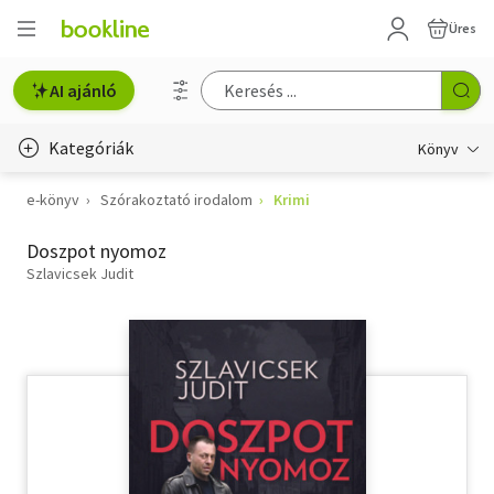
Üres
AI ajánló
Kategóriák
Könyv
e-könyv
Szórakoztató irodalom
Krimi
Életmód, egészség
Doszpot nyomoz
Erotika
Szlavicsek Judit
Gyermek- és ifjúsági
Hobbi, szabadidő
Irodalom
Művészet
Szakkönyv