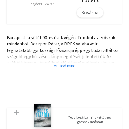
Zajácz D. Zoltán
Kosárba
Budapest, a sötét 90-es évek végén. Tombol az erőszak
mindenhol. Doszpot Péter, a BRFK valaha volt
legfiatalabb gyilkossági főzsaruja épp egy budai villához
száguld: egy húszéves lány megölését jelentették. Az
utóbbi hónapok brutális alvilági leszámolásai után egy
számukra hétköznapi eset kinyomozása vár rájuk.
Csakhogy a gyilkost minden erőfeszítésük ellenére sem
sikerül azonosítani. Egy évvel később egy véletlen
találkozás egy tihanyi étteremben ismét lendületbe
hozza az eseményeket, de eközben Budapesten már egy
újfajta félelem tartja rettegésben az embereket: egy
sorozatgyilkos mészárol le gyanútlan boltosokat
kegyetlenül, gyakran fillérekért. Miközben Doszpot és
Tedd kosárba mindkettőt egy
csapata versenyt fut az idővel, hogy megakadályozza az
gombnyomással!
újabb gyilkosságokat, a fiatal lány megölése sem hagyja