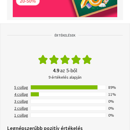
ÉRTÉKELÉSEK
4.9
az 5-ből
9 értékelés alapján
5 csillag
89%
4 csillag
11%
3 csillag
0%
2 csillag
0%
1 csillag
0%
Legnépszerűbb pozitív értékelés