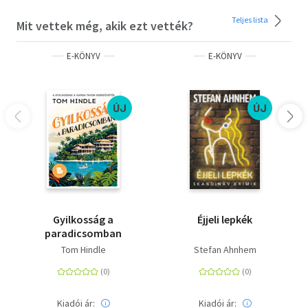
Teljes lista
Mit vettek még, akik ezt vették?
E-KÖNYV
E-KÖNYV
ÚJ
ÚJ
Gyilkosság a
Éjjeli lepkék
paradicsomban
Tom Hindle
Stefan Ahnhem
Kiadói ár:
Kiadói ár: