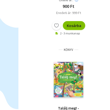
900 Ft
Eredeti ár: 999 Ft
Kosárba
2 - 3 munkanap
KÖNYV
Találj meg! -