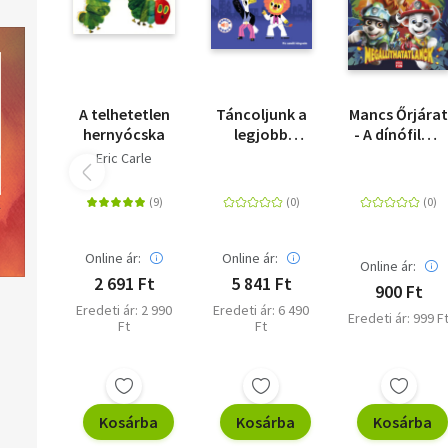
A telhetetlen
Táncoljunk a
Mancs Őrjára
hernyócska
legjobb
- A dínófilm -
zenékre! - Kis
Színező- és
Eric Carle
zenélő
foglalkoztat
könyveim
-
Megállíthatat
Online ár:
Online ár:
Online ár:
2 691 Ft
5 841 Ft
900 Ft
Eredeti ár: 2 990
Eredeti ár: 6 490
Eredeti ár: 999 F
Ft
Ft
Kosárba
Kosárba
Kosárba