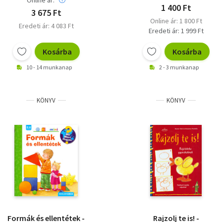
1 400 Ft
3 675 Ft
Online ár: 1 800 Ft
Eredeti ár: 4 083 Ft
Eredeti ár: 1 999 Ft
Kosárba
Kosárba
10 - 14 munkanap
2 - 3 munkanap
KÖNYV
KÖNYV
Formák és ellentétek -
Rajzolj te is! -