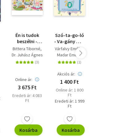
t
Én is tudok
Szó-ta-go-ló
Rovarok - Mi
beszélni -
- Va-gány me-
Micsoda
Képeskönyv
sék - Szí-nez-
Junior
Bittera Tiborné
Várfalvy Emőke
Tatjana Marti
ókönyv
kisgyermekek
he-tő raj-zok-
Matricás
Dr. Juhász Ágnes
Madar Emőke
beszéd- és
kal
rejtvényfüzet
lanok
nyelvi
- Rejtvények,
fejlesztéséhez
színezők,
Akciós ár:
Akciós ár:
matricák!
Online ár:
1 400 Ft
1 253 Ft
3 675 Ft
Online ár: 1 800
Korábbi ár: 1 253
Ft
Ft
Eredeti ár: 4 083
t
Ft
Eredeti ár: 1 999
Eredeti ár: 1 790
Ft
Ft
Kosárba
Kosárba
Kosárba