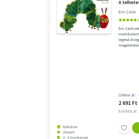
A telhet
Eric Carle
Eric Carle so
montázstech
legelső és le
megjelenése 
adtak el vilá
Online ár:
2 691 Ft
Eredeti ár:
Raktáron
26 pont
2 - 3 munkanap