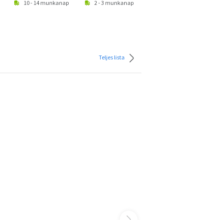
10 - 14 munkanap
2 - 3 munkanap
2 - 3 munkanap
Teljes lista