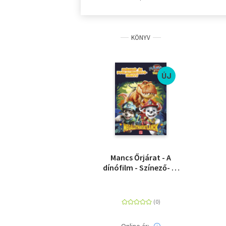
KÖNYV
ÚJ
Mancs Őrjárat - A
dínófilm - Színező- és
foglalkoztatókönyv -
Megállíthatatlanok
Online ár: