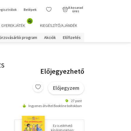
A kosarad
egisztrálok
Belépek
üres
új
GYEREKJÁTÉK
KIEGÉSZÍTŐ/AJÁNDÉK
örzsvásárlói program
Akciók
Előfizetés
zs
Előjegyezhető
Előjegyzem
27 pont
Ingyenes átvétel Bookline boltokban
Ez is elérhető
kínálatunkban: