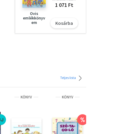
1 071 Ft
Ovis
emlékkönyv
em
Kosárba
Teljes lista
KÖNYV
KÖNYV
KÖNYV
%
%
ÚJ