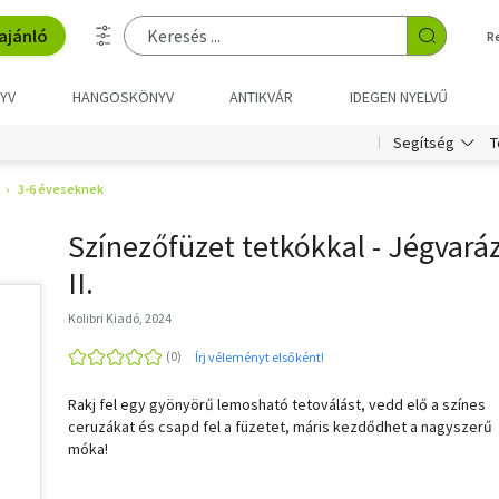
ajánló
R
YV
HANGOSKÖNYV
ANTIKVÁR
IDEGEN NYELVŰ
T
Segítség
3-6 éveseknek
Színezőfüzet tetkókkal - Jégvará
II.
Kolibri Kiadó, 2024
Írj véleményt elsőként!
Rakj fel egy gyönyörű lemosható tetoválást, vedd elő a színes
ceruzákat és csapd fel a füzetet, máris kezdődhet a nagyszerű
móka!