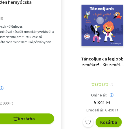
etlen hernyócska
k-sok különleges
nikával készült mesekönyve közül a
gismertebb (amit 1969-es első
óta több mint 20 millió példányban
gszerte) A telhete...
Táncoljunk a legjobb
zenékre! - Kis zenélő
könyveim
Online ár:
5 841 Ft
 2 990 Ft
Eredeti ár: 6 490 Ft
Kosárba
Kosárba