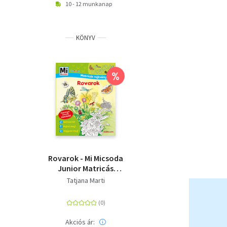
10 - 12 munkanap
KÖNYV
%
Rovarok - Mi Micsoda
Junior Matricás
rejtvényfüzet -
Tatjana Marti
Rejtvények, színezők,
matricák!
Akciós ár: