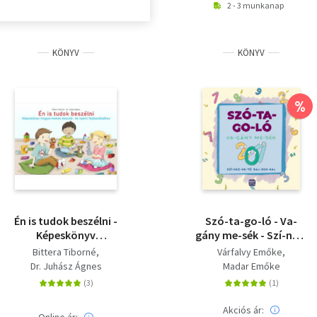
2 - 3 munkanap
KÖNYV
KÖNYV
%
Én is tudok beszélni -
Szó-ta-go-ló - Va-
Képeskönyv
gány me-sék - Szí-nez-
kisgyermekek beszéd-
he-tő raj-zok-kal
Bittera Tiborné
Várfalvy Emőke
és nyelvi
Dr. Juhász Ágnes
Madar Emőke
fejlesztéséhez
Akciós ár:
Online ár: