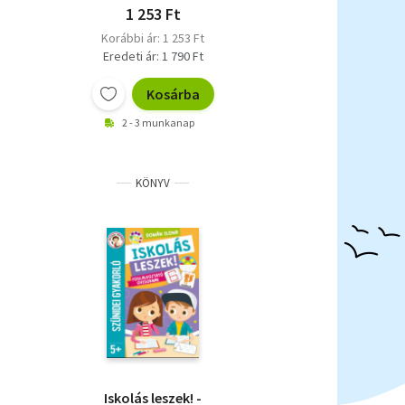
1 253 Ft
Korábbi ár: 1 253 Ft
Eredeti ár: 1 790 Ft
Kosárba
2 - 3 munkanap
KÖNYV
Iskolás leszek! -