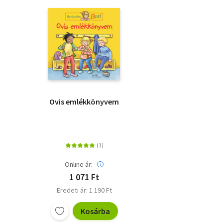
Ovis emlékkönyvem
Online ár:
1 071 Ft
Eredeti ár: 1 190 Ft
Kosárba