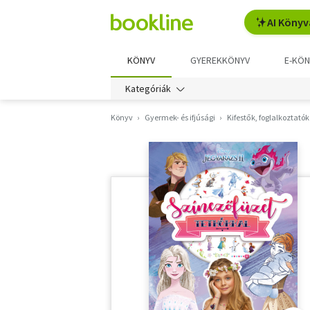
AI Könyv
KÖNYV
GYEREKKÖNYV
E-KÖN
Kategóriák
Könyv
Gyermek- és ifjúsági
Kifestők, foglalkoztatók