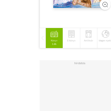
Könyv
E-könyv
Antikvár
Idegen nyel
1 db