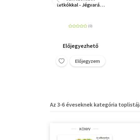
tetkókkal - Jégvarázs
II.
Előjegyezhető
Előjegyzem
Az 3-6 éveseknek kategória toplistáj
KÖNYV