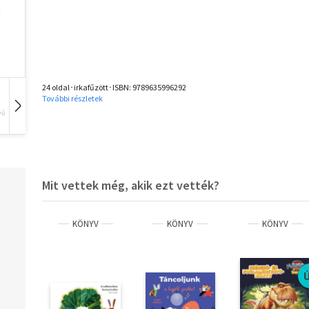
24 oldal･irkafűzött･ISBN:
9789635996292
További részletek
vű
Hangoskönyv
Film
Zene
Mit vettek még, akik ezt vették?
KÖNYV
KÖNYV
KÖNYV