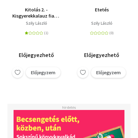
Kitolás 2. -
Etetés
Kisgyerekkalauz fiatal
apáknak egytől ötéves
Szily László
Szily László
korig
Előjegyezhető
Előjegyezhető
Előjegyzem
Előjegyzem