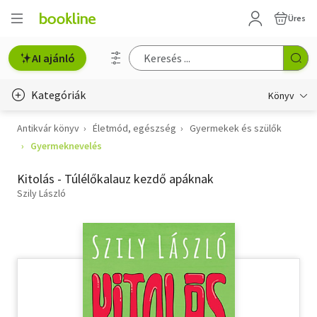
Üres
AI ajánló
Kategóriák
Könyv
Antikvár könyv
Életmód, egészség
Gyermekek és szülők
Életmód, egészség
Gyermeknevelés
Erotika
Kitolás - Túlélőkalauz kezdő apáknak
Gyermek- és ifjúsági
Szily László
Hobbi, szabadidő
Irodalom
Művészet
Szakkönyv