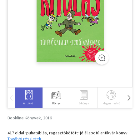
Szótár, nyelvkönyv
Tankönyv, segédkönyv
Társadalomtudomány
Természettudomány
Történelem
Vallás
Antikvár
Könyv
E-könyv
Idegen nyelvű
Hangos
Bookline Könyvek, 2016
417 oldal･puhatáblás, ragasztókötött･jó állapotú antikvár könyv
További részletek