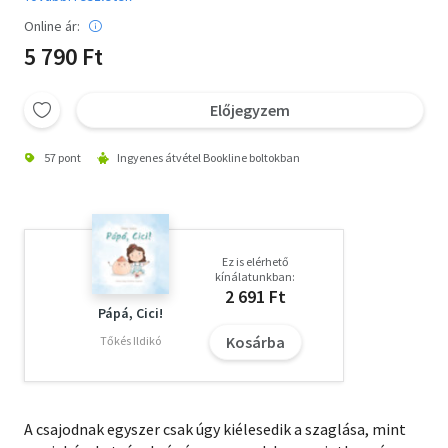
Online ár:
5 790 Ft
Előjegyzem
57 pont
Ingyenes átvétel Bookline boltokban
Ez is elérhető
kínálatunkban:
2 691 Ft
Pápá, Cici!
Kosárba
Tőkés Ildikó
A csajodnak egyszer csak úgy kiélesedik a szaglása, mint