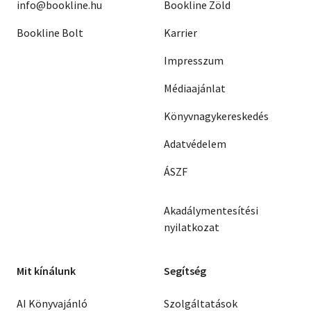
info@bookline.hu
Bookline Zöld
Bookline Bolt
Karrier
Impresszum
Médiaajánlat
Könyvnagykereskedés
Adatvédelem
ÁSZF
Akadálymentesítési
nyilatkozat
Mit kínálunk
Segítség
AI Könyvajánló
Szolgáltatások