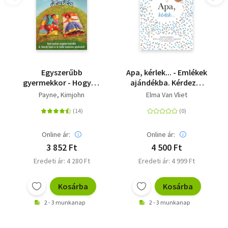
Egyszerűbb
Apa, kérlek... - Emlékek
gyermekkor - Hogyan
ajándékba. Kérdezz-
neveljünk
felelek a régi időkről,
Payne, Kimjohn
Elma Van Vliet
nyugodtabb,
napjainkról és sok
boldogabb,
minden másról.
magabiztosabb
gyerekeket?
Online ár:
Online ár:
3 852 Ft
4 500 Ft
Eredeti ár: 4 280 Ft
Eredeti ár: 4 999 Ft
Kosárba
Kosárba
2 - 3 munkanap
2 - 3 munkanap