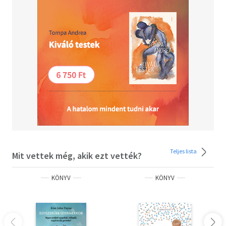
Mindig helyezkedj úgy, hogy el tudd vágni a spirituális
középpont felé törő gyermek útját!!
Teljes lista
Mit vettek még, akik ezt vették?
KÖNYV
KÖNYV