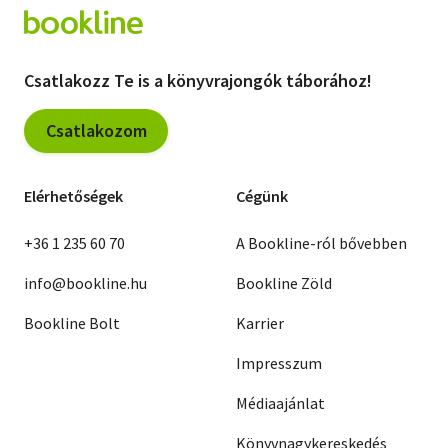
Csatlakozz Te is a könyvrajongók táborához!
Csatlakozom
Elérhetőségek
Cégünk
+36 1 235 60 70
A Bookline-ról bővebben
info@bookline.hu
Bookline Zöld
Bookline Bolt
Karrier
Impresszum
Médiaajánlat
Könyvnagykereskedés