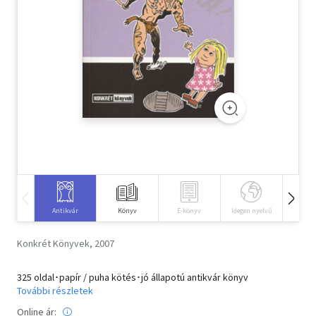
Szótár, nyelvkönyv
Tankönyv, segédkönyv
Társadalomtudomány
Természettudomány
Történelem
Vallás
Antikvár
Könyv
E-könyv
Idegen nyelvű
Hangos
Konkrét Könyvek, 2007
325 oldal･papír / puha kötés･jó állapotú antikvár könyv
További részletek
Online ár: