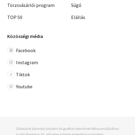
Törzsvásárlói program
Súgó
TOP 50
Elállás
Közösségi média
Facebook
Instagram
Tiktok
Youtube
Oldalaink bármely tartalmi és grafikai elemének felhasználásához
a Libri-Bookline Zrt. előzetes írásbeli engedélye szükséges.