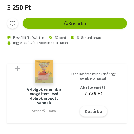
3 250 Ft
Kosárba
Beszállítói készleten
32 pont
6 - 8 munkanap
Ingyenes átvétel Bookline boltokban
Tedd kosárba mindkettőt egy
gombnyomással!
A kettő együtt:
A dolgok és amik a
7 739 Ft
mögöttem lévő
dolgok mögött
vannak
Kosárba
Szendrői Csaba