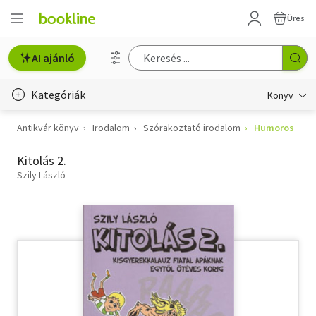
Üres
AI ajánló
Kategóriák
Könyv
Antikvár könyv
Irodalom
Szórakoztató irodalom
Humoros
Életmód, egészség
Kitolás 2.
Erotika
Szily László
Gyermek- és ifjúsági
Hobbi, szabadidő
Irodalom
Művészet
Szakkönyv