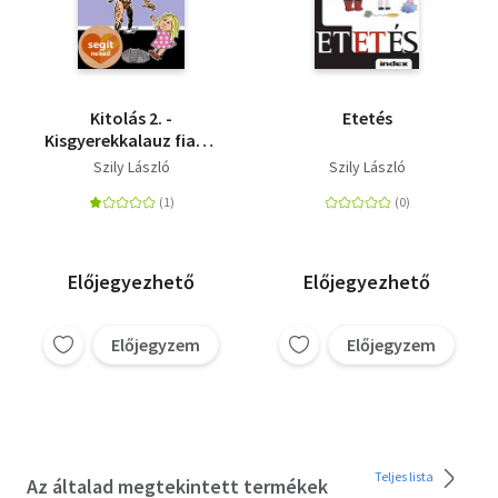
Kitolás 2. -
Etetés
Kisgyerekkalauz fiatal
apáknak egytől ötéves
Szily László
Szily László
korig
Előjegyezhető
Előjegyezhető
Előjegyzem
Előjegyzem
Teljes lista
Az általad megtekintett termékek