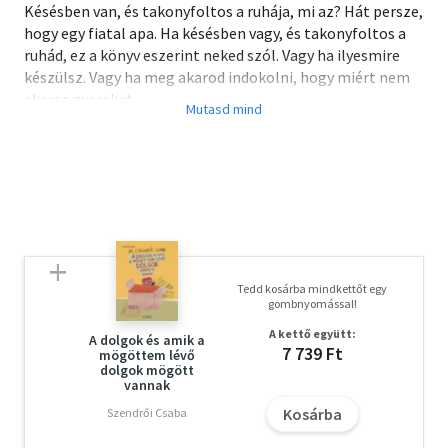
Késésben van, és takonyfoltos a ruhája, mi az? Hát persze,
hogy egy fiatal apa. Ha késésben vagy, és takonyfoltos a
ruhád, ez a könyv eszerint neked szól. Vagy ha ilyesmire
készülsz. Vagy ha meg akarod indokolni, hogy miért nem
akarsz gyereket.
Tedd kosárba mindkettőt egy
gombnyomással!
A kettő együtt:
A dolgok és amik a
7 739 Ft
mögöttem lévő
dolgok mögött
vannak
Kosárba
Szendrői Csaba