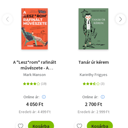
A "Lesz*rom" rafinált
Tanár úr kérem
művészete - A
tökéletes élet
Mark Manson
Karinthy Frigyes
tökéletlen
megközelítése
Online ár:
Online ár:
4 050 Ft
2 700 Ft
Eredeti ár: 4 499 Ft
Eredeti ár: 2 999 Ft
Kosárba
Kosárba