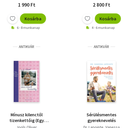
1 990 Ft
2 800 Ft
Kosárba
Kosárba
6 - 8 munkanap
4 - 6 munkanap
ANTIKVÁR
ANTIKVÁR
Mínusz kilenctől
Sérülésmentes
tizenkettőig (Egy
gyereknevelés
kezdő kismama
Jools Oliver
Dr. Lapointe, Vanessa