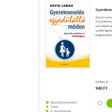
Gyerekne
Kevin Lem
A Gyereknev
kulcslépést 
szülők figye
kiegyensúlyoz
teremthetnek 
Online ár:
940 Ft
Beszállítói készleten
9 pont
6 - 8 munkanap