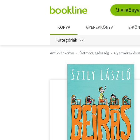
AI Könyv
KÖNYV
GYEREKKÖNYV
E-KÖN
Kategóriák
Antikvár könyv
Életmód, egészség
Gyermekek és s