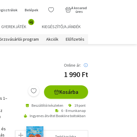
A kosarad
egisztrálok
Belépek
üres
új
GYEREKJÁTÉK
KIEGÉSZÍTŐ/AJÁNDÉK
örzsvásárlói program
Akciók
Előfizetés
Online ár:
1 990 Ft
Kosárba
s 1–
Beszállítói készleten
19 pont
az
6 - 8 munkanap
Ingyenes átvétel Bookline boltokban
ú
k és
lás
Tedd kosárba