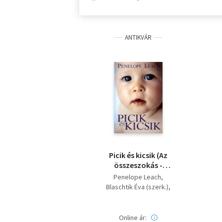
ANTIKVÁR
Picik ​és kicsik (Az
összeszokás -
Újszülöttkori
Penelope Leach
sajátosságok - Alvás -
Blaschtik Éva (szerk.)
Székelés - Érzékek és
Dr. Angster Mária - Búsné
érzékelés - Fogak és
Pap Judit (ford.)
fogzás - Izomerő -
Online ár: