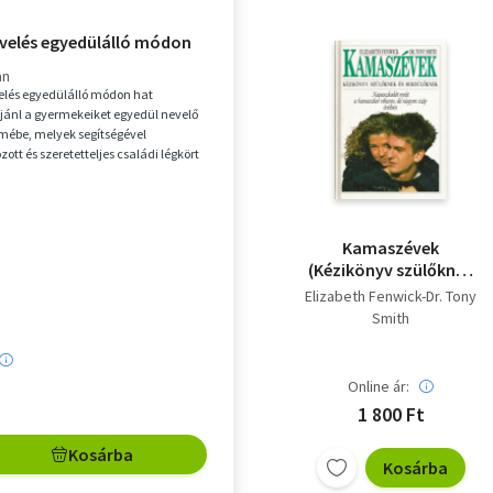
velés egyedülálló módon
an
elés egyedülálló módon hat
ajánl a gyermekeiket egyedül nevelő
lmébe, melyek segítségével
ott és szeretetteljes családi légkört
. Dr. Le...
Kamaszévek
(Kézikönyv szülőknek
és serdülőknek)
Elizabeth Fenwick-Dr. Tony
Smith
Online ár:
1 800 Ft
Kosárba
Kosárba