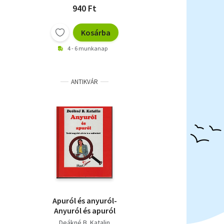
940 Ft
Kosárba
4 - 6 munkanap
ANTIKVÁR
Apuról és anyuról-
Anyuról és apuról
Deákné B. Katalin