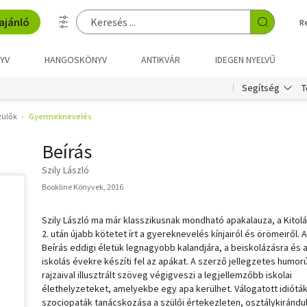
ajánló
R
YV
HANGOSKÖNYV
ANTIKVÁR
IDEGEN NYELVŰ
T
Segítség
zülők
Gyermeknevelés
Beírás
Szily László
Bookline Könyvek, 2016
Szily László ma már klasszikusnak mondható apakalauza, a Kitolá
2. után újabb kötetet írt a gyereknevelés kínjairól és örömeiről. A
Beírás eddigi életük legnagyobb kalandjára, a beiskolázásra és 
iskolás évekre készíti fel az apákat. A szerző jellegzetes humor
rajzaival illusztrált szöveg végigveszi a legjellemzőbb iskolai
élethelyzeteket, amelyekbe egy apa kerülhet. Válogatott idiótá
szociopaták tanácskozása a szülői értekezleten, osztálykirándu