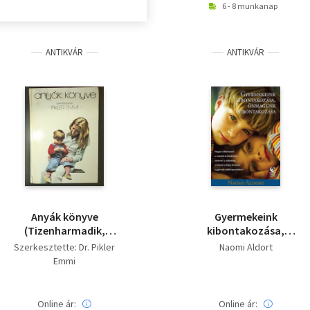
6 - 8 munkanap
ANTIKVÁR
ANTIKVÁR
Anyák könyve
Gyermekeink
(Tizenharmadik,
kibontakozása,
átdolgozott és
önmagunk
Szerkesztette: Dr. Pikler
Naomi Aldort
bővített kiadás)
kibontakozása
Emmi
Online ár:
Online ár: