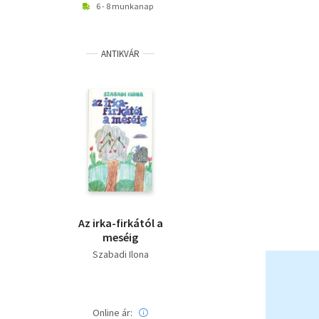
6 - 8 munkanap
ANTIKVÁR
Az irka-firkától a
meséig
Szabadi Ilona
Online ár: