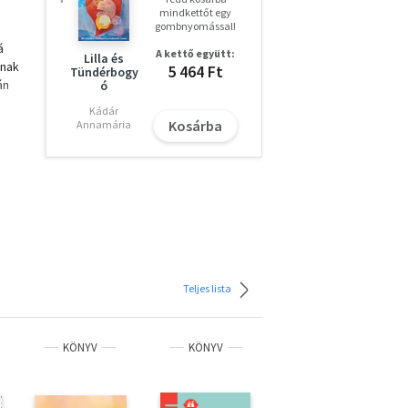
mindkettőt egy
gombnyomással!
á
A kettő együtt:
Lilla és
knak
5 464 Ft
Tündérbogy
án
ó
Kádár
Kosárba
Annamária
 és a
olna
s ha
Teljes lista
KÖNYV
KÖNYV
KÖNYV