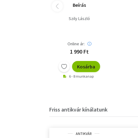
Beírás
Szily László
Online ár:
1 990 Ft
Kosárba
6 - 8 munkanap
Friss antikvár kínálatunk
ANTIKVÁR