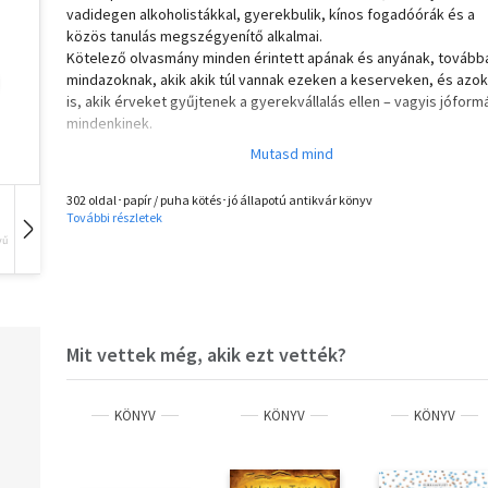
vadidegen alkoholistákkal, gyerekbulik, kínos fogadóórák és a
közös tanulás megszégyenítő alkalmai.
Kötelező olvasmány minden érintett apának és anyának, tovább
mindazoknak, akik akik túl vannak ezeken a keserveken, és azo
is, akik érveket gyűjtenek a gyerekvállalás ellen – vagyis jóform
mindenkinek.
„Amikor már azt hitted, hogy érted és akár uralod is az életedet
gyerekpásztorolást, egyszerre csak minden korábbi rendszer
302 oldal･papír / puha kötés･jó állapotú antikvár könyv
széthullik, és akkora tragédia szakad rád, mintha visszajöttek v
További részletek
a szovjetek. Újra parancsuralom lesz, más osztja be az idődet, é
vű
Hangoskönyv
Film
Zene
nem gazsulálsz a Felsőbbségnek, a családtagjaid isszák meg a
levét. Vagyis iskolába megy a gyerek.”
Mit vettek még, akik ezt vették?
KÖNYV
KÖNYV
KÖNYV