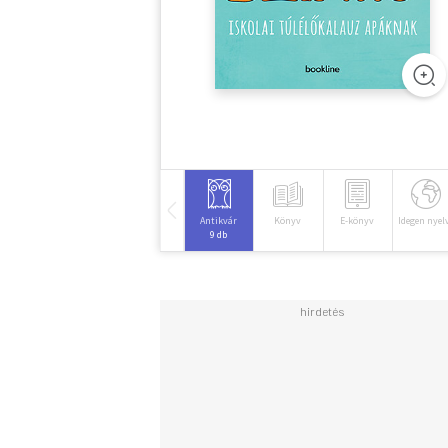
Antikvár
Könyv
E-könyv
Idegen nyel
9 db