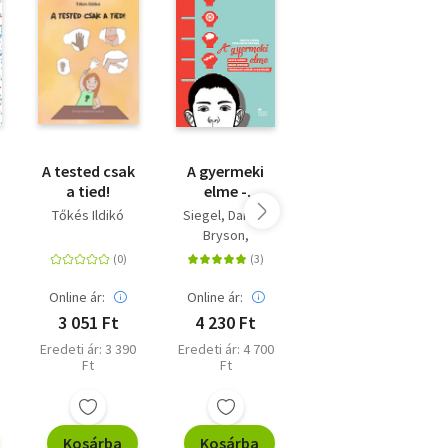
A tested csak
A gyermeki
Egyszerűbb
a tied!
elme -
gyermekkor -
Agyfejlődés,
Hogyan
Tőkés Ildikó
Siegel, Daniel
Payne, Kimjohn
konfliktusok,
neveljünk
Bryson,
támogató
nyugodtabb,
Tinapyne
szülői
boldogabb,
s
stratégiák
magabiztosabb
Online ár:
Online ár:
Online ár:
gyerekeket?
3 051 Ft
4 230 Ft
3 852 Ft
Eredeti ár: 3 390
Eredeti ár: 4 700
Eredeti ár: 4 280
Ft
Ft
Ft
Kosárba
Kosárba
Kosárba