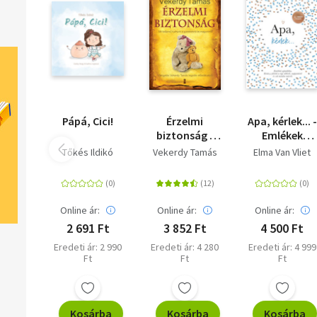
Pápá, Cici!
Érzelmi
Apa, kérlek... -
biztonság -
Emlékek
Mit kell(ene)
ajándékba.
Tőkés Ildikó
Vekerdy Tamás
Elma Van Vliet
tudnunk a
Kérdezz-
gyerekekről és
felelek a régi
magunkról?
időkről,
napjainkról é
Online ár:
Online ár:
Online ár:
sok minden
2 691 Ft
3 852 Ft
4 500 Ft
másról.
Eredeti ár: 2 990
Eredeti ár: 4 280
Eredeti ár: 4 999
Ft
Ft
Ft
Kosárba
Kosárba
Kosárba