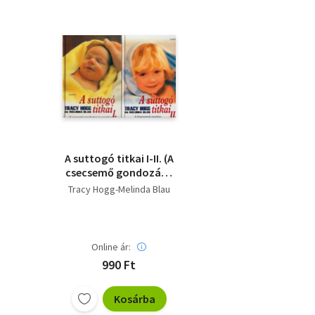
A suttogó titkai I-II. (A
csecsemő gondozása
és nevelése - A
Tracy Hogg-Melinda Blau
kisgyermek nevelése)
Online ár:
990 Ft
Kosárba