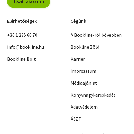
Csatlakozom
Elérhetőségek
Cégünk
+36 1 235 60 70
A Bookline-ról bővebben
info@bookline.hu
Bookline Zöld
Bookline Bolt
Karrier
Impresszum
Médiaajánlat
Könyvnagykereskedés
Adatvédelem
ÁSZF