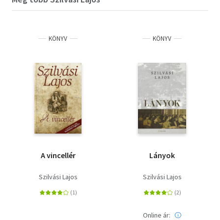
KÖNYV
KÖNYV
A vincellér
Lányok
Szilvási Lajos
Szilvási Lajos
Online ár: