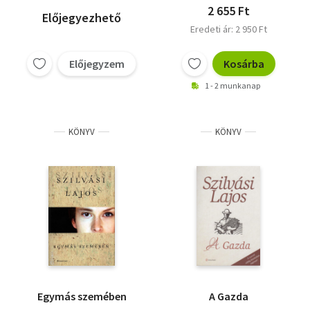
2 655 Ft
Előjegyezhető
Eredeti ár: 2 950 Ft
Előjegyzem
Kosárba
1 - 2 munkanap
KÖNYV
KÖNYV
Egymás szemében
A Gazda