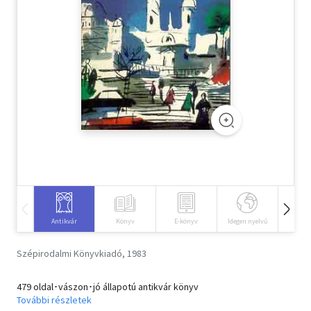
Szótár, nyelvkönyv
Tankönyv, segédkönyv
Társadalomtudomány
Természettudomány
Történelem
Vallás
Antikvár
Könyv
E-könyv
Idegen nyelvű
Hangos
Szépirodalmi Könyvkiadó, 1983
479 oldal･vászon･jó állapotú antikvár könyv
További részletek