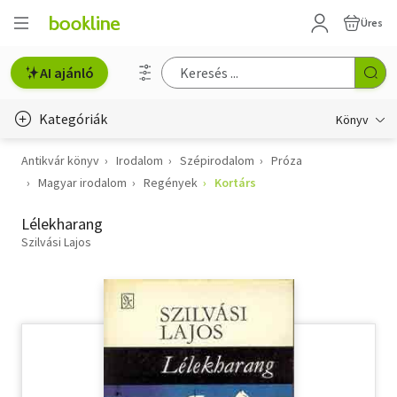
Üres
AI ajánló
Kategóriák
Könyv
Antikvár könyv
Irodalom
Szépirodalom
Próza
Életmód, egészség
Magyar irodalom
Regények
Kortárs
Erotika
Lélekharang
Gyermek- és ifjúsági
Szilvási Lajos
Hobbi, szabadidő
Irodalom
Művészet
Szakkönyv