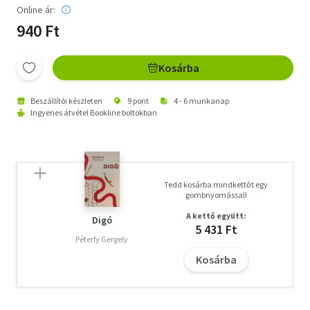
Online ár:
940 Ft
Kosárba
Beszállítói készleten
9 pont
4 - 6 munkanap
Ingyenes átvétel Bookline boltokban
Tedd kosárba mindkettőt egy
gombnyomással!
A kettő együtt:
Digó
5 431 Ft
Péterfy Gergely
Kosárba