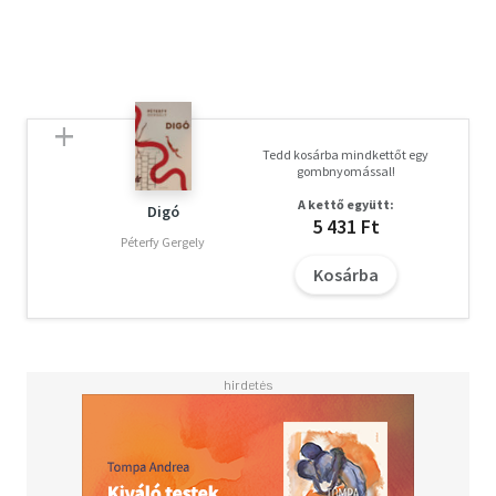
Tedd kosárba mindkettőt egy
gombnyomással!
A kettő együtt:
Digó
5 431 Ft
Péterfy Gergely
Kosárba