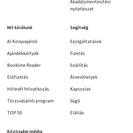
Akadálymentesítési
nyilatkozat
Mit kínálunk
Segítség
AI Könyvajánló
Szolgáltatások
Ajándékkártyák
Fizetés
Bookline Reader
Szállítás
Előfizetés
Átvevőhelyek
Hírlevél feliratkozás
Kapcsolat
Törzsvásárlói program
Súgó
TOP 50
Elállás
Közösségi média