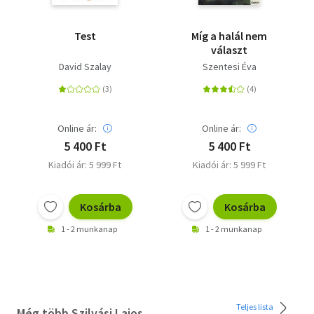
Test
Míg a halál nem
választ
David Szalay
Szentesi Éva
Online ár:
Online ár:
5 400 Ft
5 400 Ft
Kiadói ár: 5 999 Ft
Kiadói ár: 5 999 Ft
Kosárba
Kosárba
1 - 2 munkanap
1 - 2 munkanap
Teljes lista
Még több Szilvási Lajos