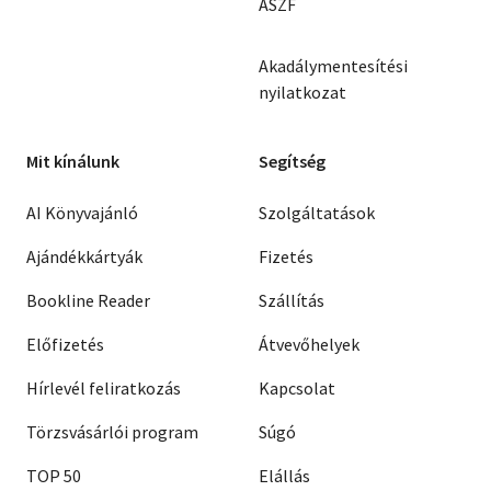
ÁSZF
Akadálymentesítési
nyilatkozat
Mit kínálunk
Segítség
AI Könyvajánló
Szolgáltatások
Ajándékkártyák
Fizetés
Bookline Reader
Szállítás
Előfizetés
Átvevőhelyek
Hírlevél feliratkozás
Kapcsolat
Törzsvásárlói program
Súgó
TOP 50
Elállás