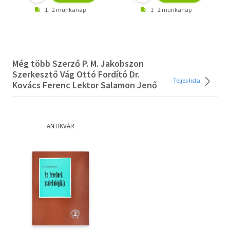
Az érzelmek önnevelése 401
1 - 2 munkanap
1 - 2 munkanap
Irodalom 411
Mellékletek 417
Még több Szerző P. M. Jakobszon
Szerkesztő Vág Ottó Fordító Dr.
Teljes lista
Kovács Ferenc Lektor Salamon Jenő
ANTIKVÁR