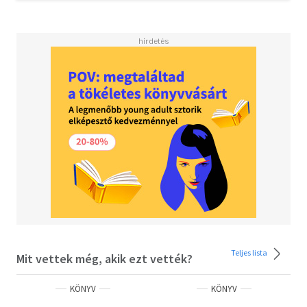
könyvének második kiadásában bizonyos pótlásokat és
változtatásokat hajtson végre. A leglényegesebb
pótlások az I., II., IV. és V. fejezetben vannak. A VI. fejezet -
"Az érzelmek fő fajtái" - teljes egészében át van dolgozva.
A könyv két új fejezettel gyarapodott: a VII. fejezettel ("Az
érzelmek változásának az ember életkori fejlődésének
folyamatával összefüggő jellegzetes sajátosságai") és a
VIII. fejezettel ("Az emocionális szféra
tanulmányozásának módszerei").
A szerző hálásan fogad minden olyan kritikai megjegyzést
és tanácsot, melyet olvasóitól könyve második kiadására
vonatkozólag kap. Vissza
Tartalom
Előszó 7
Bevezetés 9
Az érzelmek s jellemő vonásaik 18
Mi az érzelem? 18
Teljes lista
Mit vettek még, akik ezt vették?
Az érzelmek mint a környező valóság visszatükröződései
35
KÖNYV
KÖNYV
Az érzelmek keletkezésének és tudatosulásának