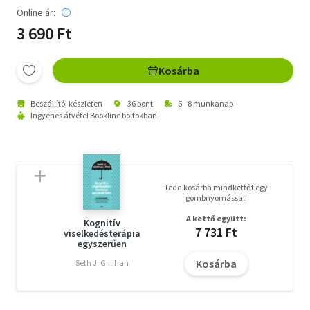
Online ár:
3 690 Ft
Kosárba
Beszállítói készleten
36 pont
6 - 8 munkanap
Ingyenes átvétel Bookline boltokban
Tedd kosárba mindkettőt egy
gombnyomással!
A kettő együtt:
Kognitív
7 731 Ft
viselkedésterápia
egyszerűen
Kosárba
Seth J. Gillihan