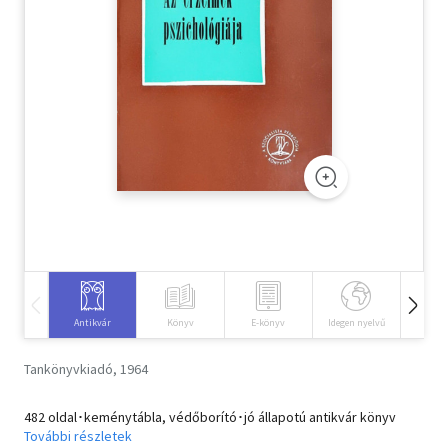
Szótár, nyelvkönyv
Tankönyv, segédkönyv
Társadalomtudomány
Természettudomány
Történelem
Vallás
Antikvár
Könyv
E-könyv
Idegen nyelvű
Hangos
Tankönyvkiadó, 1964
482 oldal･keménytábla, védőborító･jó állapotú antikvár könyv
További részletek