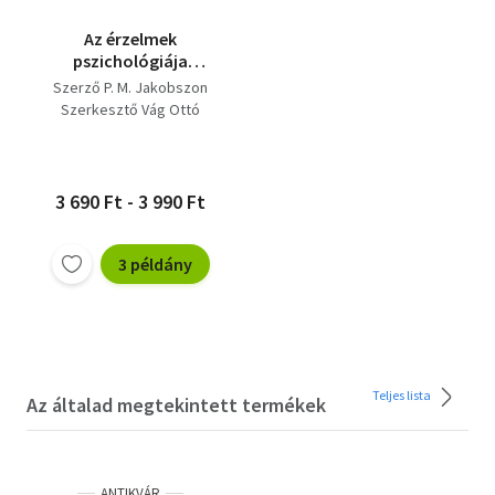
Az érzelmek
pszichológiája
(Fordította: Dr.
Szerző P. M. Jakobszon
Kovács Ferenc) -
Szerkesztő Vág Ottó
Harmadik kiadás
Fordító Dr. Kovács Ferenc
Lektor Salamon Jenő
3 690 Ft - 3 990 Ft
3 példány
Teljes lista
Az általad megtekintett termékek
ANTIKVÁR