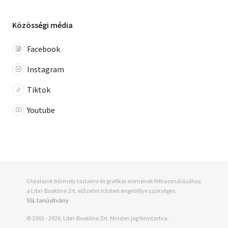
Közösségi média
Facebook
Instagram
Tiktok
Youtube
Oldalaink bármely tartalmi és grafikai elemének felhasználásához
a Libri-Bookline Zrt. előzetes írásbeli engedélye szükséges.
SSL tanúsítvány
© 2001 - 2026, Libri-Bookline Zrt. Minden jog fenntartva.