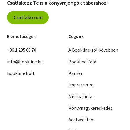
Csatlakozz Te is a könyvrajongók táborához!
Csatlakozom
Elérhetőségek
Cégünk
+36 1 235 60 70
A Bookline-ról bővebben
info@bookline.hu
Bookline Zöld
Bookline Bolt
Karrier
Impresszum
Médiaajánlat
Könyvnagykereskedés
Adatvédelem