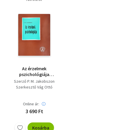
Az érzelmek
pszichológiája
(Fordította: Dr.
Szerző P. M. Jakobszon
Kovács Ferenc) -
Szerkesztő Vág Ottó
Harmadik kiadás
Fordító Dr. Kovács Ferenc
Lektor Salamon Jenő
Online ár:
3 690 Ft
Kosárba