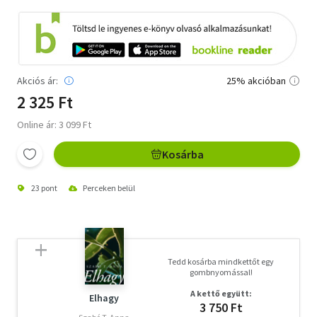
Akciós ár:
25% akcióban
2 325 Ft
Online ár: 3 099 Ft
Kosárba
23 pont
Perceken belül
Tedd kosárba mindkettőt egy
gombnyomással!
A kettő együtt:
Elhagy
3 750 Ft