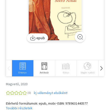
Szótár, nyelvkönyv
Tankönyv, segédkönyv
Társadalomtudomány
epub
Természettudomány
Történelem
Vallás
E-könyv
Antikvár
Könyv
Idegen nyelvű
Hangos
Magvető, 2020
Írj véleményt elsőként!
Elérhető formátumok: epub, mobi･ISBN:
9789631440577
További részletek