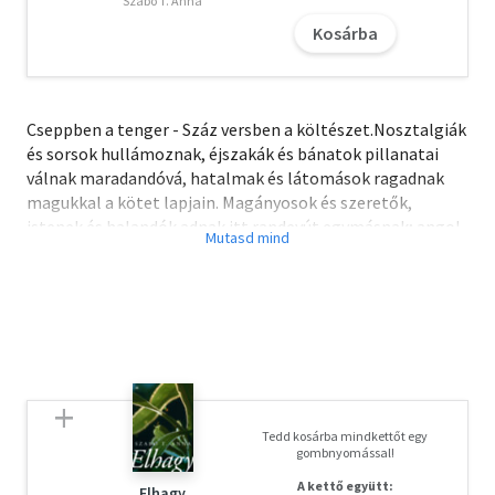
Szabó T. Anna
Kosárba
Cseppben a tenger - Száz versben a költészet.Nosztalgiák
és sorsok hullámoznak, éjszakák és bánatok pillanatai
válnak maradandóvá, hatalmak és látomások ragadnak
magukkal a kötet lapjain. Magányosok és szeretők,
istenek és halandók adnak itt randevút egymásnak; angol
és francia, görög és latin, német és olasz költők, versek
találkoznak egymással és a magyar fordítóikkal,
fordításukkal - és remélhetőleg a versek az olvasókkal, a
kötet összeállítója, Szerb Antal jóvoltából.
A letöltéssel kapcsolatos kérdésekre
itt
találhat választ.
Tedd kosárba mindkettőt egy
gombnyomással!
A kettő együtt:
Elhagy