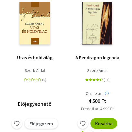
Utas és holdvilág
A Pendragon legenda
Szerb Antal
Szerb Antal
Online ár:
4 500 Ft
Előjegyezhető
Eredeti ár: 4 999 Ft
Előjegyzem
Kosárba