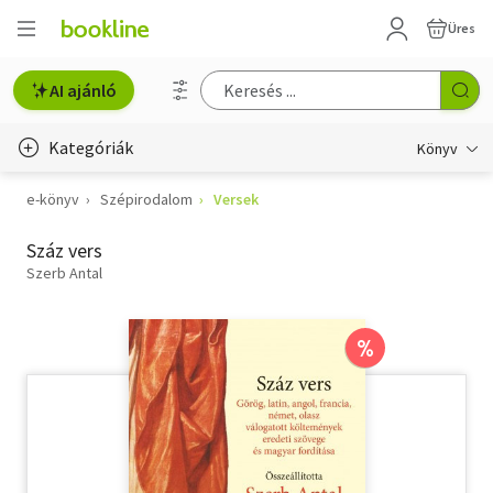
Üres
AI ajánló
Kategóriák
Könyv
e-könyv
Szépirodalom
Versek
Életmód, egészség
Száz vers
Erotika
Szerb Antal
Gyermek- és ifjúsági
Hobbi, szabadidő
%
Irodalom
Művészet
Szakkönyv