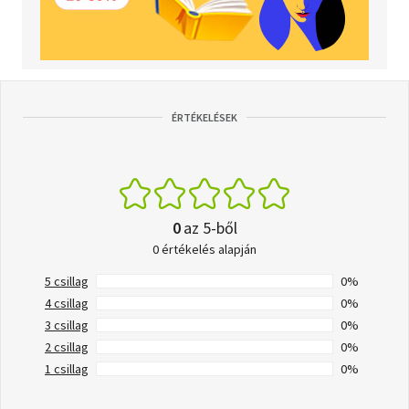
ÉRTÉKELÉSEK
0
az 5-ből
0 értékelés alapján
5 csillag
0%
4 csillag
0%
3 csillag
0%
2 csillag
0%
1 csillag
0%