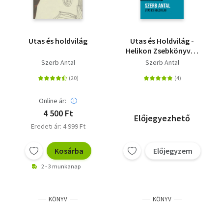
Utas és holdvilág
Utas és Holdvilág -
Helikon Zsebkönyvek
32.
Szerb Antal
Szerb Antal
Online ár:
4 500 Ft
Előjegyezhető
Eredeti ár: 4 999 Ft
Kosárba
Előjegyzem
2 - 3 munkanap
KÖNYV
KÖNYV