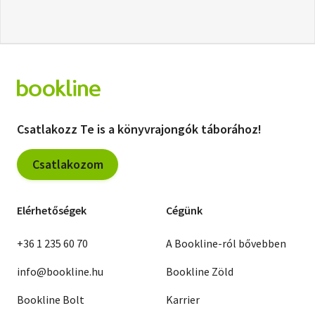
Csatlakozz Te is a könyvrajongók táborához!
Csatlakozom
Elérhetőségek
Cégünk
+36 1 235 60 70
A Bookline-ról bővebben
info@bookline.hu
Bookline Zöld
Bookline Bolt
Karrier