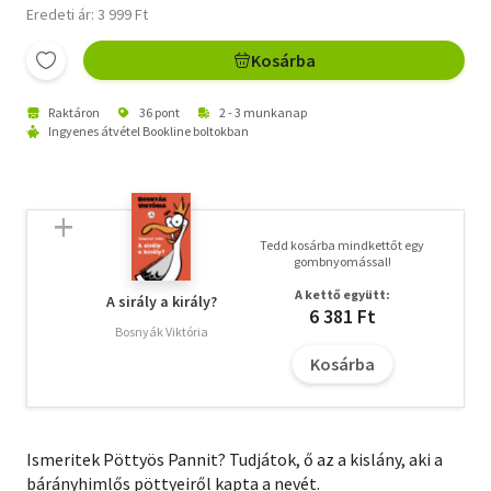
Eredeti ár: 3 999 Ft
Kosárba
Raktáron
36 pont
2 - 3 munkanap
Ingyenes átvétel Bookline boltokban
Tedd kosárba mindkettőt egy
gombnyomással!
A kettő együtt:
A sirály a király?
6 381 Ft
Bosnyák Viktória
Kosárba
Ismeritek Pöttyös Pannit? Tudjátok, ő az a kislány, aki a
bárányhimlős pöttyeiről kapta a nevét.