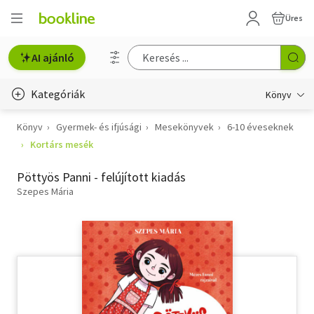
Üres
AI ajánló
Kategóriák
Könyv
Könyv
Gyermek- és ifjúsági
Mesekönyvek
6-10 éveseknek
Életmód, egészség
Kortárs mesék
Erotika
Pöttyös Panni - felújított kiadás
Gyermek- és ifjúsági
Szepes Mária
Hobbi, szabadidő
Irodalom
Művészet
Szakkönyv