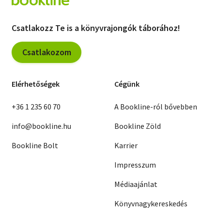
Csatlakozz Te is a könyvrajongók táborához!
Csatlakozom
Elérhetőségek
Cégünk
+36 1 235 60 70
A Bookline-ról bővebben
info@bookline.hu
Bookline Zöld
Bookline Bolt
Karrier
Impresszum
Médiaajánlat
Könyvnagykereskedés