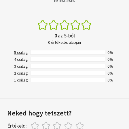
ÉRTÉKELÉSEK
0
az 5-ből
0 értékelés alapján
5 csillag
0%
4 csillag
0%
3 csillag
0%
2 csillag
0%
1 csillag
0%
Neked hogy tetszett?
Értékeld: