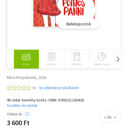
Szótár, nyelvkönyv
Tankönyv, segédkönyv
Belelapozok
Társadalomtudomány
Természettudomány
Történelem
Könyv
E-könyv
Antikvár
Idegen nyelvű
Hangos
Vallás
Móra Könyvkiadó, 2026
Írj véleményt elsőként!
48 oldal･kemény kötés･ISBN:
9786151160428
További részletek
Online ár:
3 600 Ft