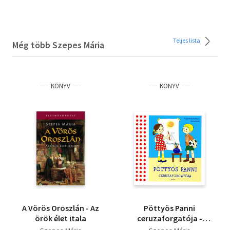
Teljes lista
Még több Szepes Mária
KÖNYV
KÖNYV
A Vörös Oroszlán - Az
Pöttyös Panni
örök élet itala
ceruzaforgatója -
Foglalkoztatófüzet