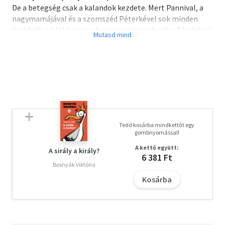
De a betegség csak a kalandok kezdete. Mert Pannival, a
nagymamájával és a szomszéd Péterkével sok minden
történik, a hétköznapjaik sem unalmasak soha. A balatoni
nyaraláson pedig igazán érdekes felfedeznivalók várnak
Pannira!
A mesesorozat új, átdolgozott kiadásának első kötetében
12 mese olvasható - egészen az óvodakezdésig kísérhetjük
el Pannit.
Előkészületben:
Tedd kosárba mindkettőt egy
Pöttyös Panni az óvodában
gombnyomással!
A kettő együtt:
A sirály a király?
6 381 Ft
Bosnyák Viktória
Kosárba