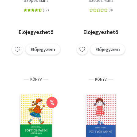
Szepes Mária
Szepes Mária
alsósoknak
Előjegyezhető
Előjegyezhető
Előjegyzem
Előjegyzem
KÖNYV
KÖNYV
%