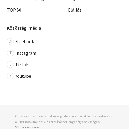
TOP 50
Elállás
Közösségi média
Facebook
Instagram
Tiktok
Youtube
Oldalaink bármely tartalmi és grafikai elemének felhasználásához
a Libri-Bookline Zrt. előzetes írásbeli engedélye szükséges.
SSL tanúsítvány