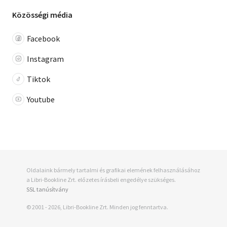
Közösségi média
Facebook
Instagram
Tiktok
Youtube
Oldalaink bármely tartalmi és grafikai elemének felhasználásához
a Libri-Bookline Zrt. előzetes írásbeli engedélye szükséges.
SSL tanúsítvány
© 2001 - 2026, Libri-Bookline Zrt. Minden jog fenntartva.