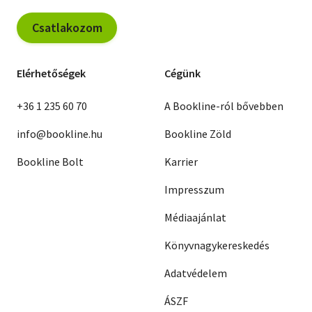
Csatlakozom
Elérhetőségek
Cégünk
+36 1 235 60 70
A Bookline-ról bővebben
info@bookline.hu
Bookline Zöld
Bookline Bolt
Karrier
Impresszum
Médiaajánlat
Könyvnagykereskedés
Adatvédelem
ÁSZF