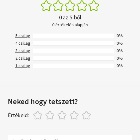
0
az 5-ből
0 értékelés alapján
5 csillag
0%
4 csillag
0%
3 csillag
0%
2 csillag
0%
1 csillag
0%
Neked hogy tetszett?
Értékeld: