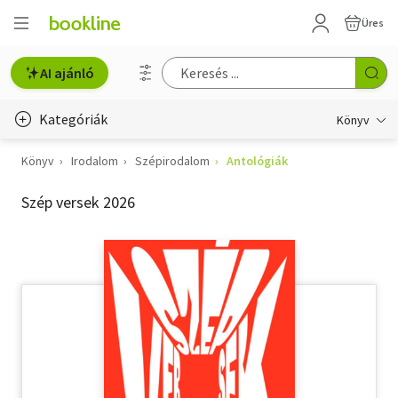
Üres
AI ajánló
Kategóriák
Könyv
Könyv
Irodalom
Szépirodalom
Antológiák
Életmód, egészség
Szép versek 2026
Erotika
Gyermek- és ifjúsági
Hobbi, szabadidő
Irodalom
Művészet
Szakkönyv