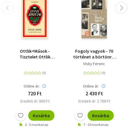
Ottlik+Mások -
Fogoly vagyok - 70
Tisztelet Ottlik
történet a börtönről
Gézának
és a barátságról
Visky Ferenc
Online ár:
Online ár:
720 Ft
2 430 Ft
Eredeti ár: 800 Ft
Eredeti ár: 2 700 Ft
Kosárba
Kosárba
2 - 3 munkanap
7 - 10 munkanap