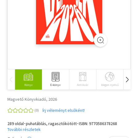
Szótár, nyelvkönyv
Tankönyv, segédkönyv
Társadalomtudomány
Természettudomány
Történelem
Vallás
Könyv
E-könyv
Antikvár
Idegen nyelvű
Hangos
Magvető Könyvkiadó, 2026
Írj véleményt elsőként!
289 oldal･puhatáblás, ragasztókötött･ISBN:
9770586378268
További részletek