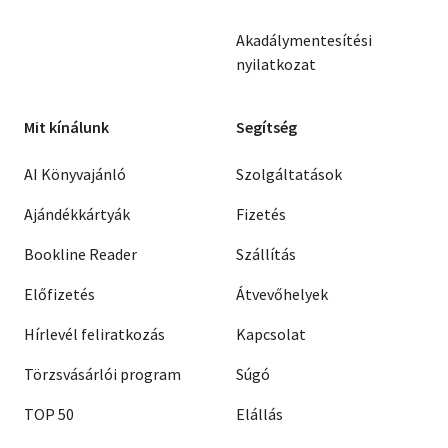
Akadálymentesítési
nyilatkozat
Mit kínálunk
Segítség
AI Könyvajánló
Szolgáltatások
Ajándékkártyák
Fizetés
Bookline Reader
Szállítás
Előfizetés
Átvevőhelyek
Hírlevél feliratkozás
Kapcsolat
Törzsvásárlói program
Súgó
TOP 50
Elállás