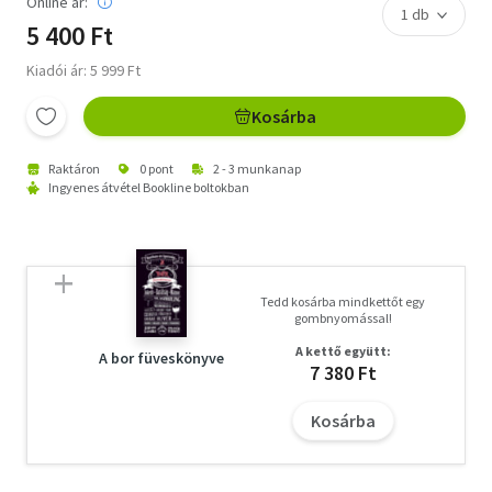
Online ár:
5 400 Ft
Kiadói ár: 5 999 Ft
Kosárba
Raktáron
0 pont
2 - 3 munkanap
Ingyenes átvétel Bookline boltokban
Tedd kosárba mindkettőt egy
gombnyomással!
A kettő együtt:
A bor füveskönyve
7 380 Ft
Kosárba