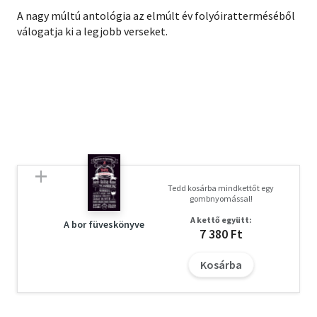
A nagy múltú antológia az elmúlt év folyóiratterméséből
válogatja ki a legjobb verseket.
Tedd kosárba mindkettőt egy
gombnyomással!
A kettő együtt:
A bor füveskönyve
7 380 Ft
Kosárba