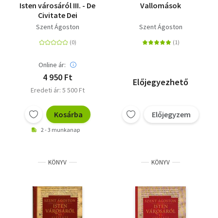
Isten városáról III. - De
Vallomások
Civitate Dei
Szent Ágoston
Szent Ágoston
Online ár:
4 950 Ft
Előjegyezhető
Eredeti ár: 5 500 Ft
Kosárba
Előjegyzem
2 - 3 munkanap
KÖNYV
KÖNYV