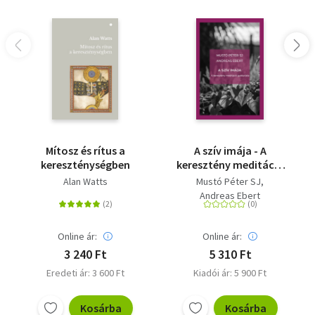
Mítosz és rítus a
A szív imája - A
kereszténységben
keresztény meditáció
gyakorlata
Alan Watts
Mustó Péter SJ
Andreas Ebert
Online ár:
Online ár:
3 240 Ft
5 310 Ft
Eredeti ár: 3 600 Ft
Kiadói ár: 5 900 Ft
Kosárba
Kosárba