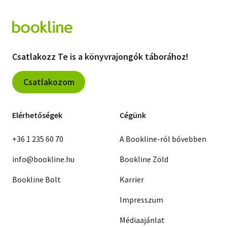
Csatlakozz Te is a könyvrajongók táborához!
Csatlakozom
Elérhetőségek
Cégünk
+36 1 235 60 70
A Bookline-ról bővebben
info@bookline.hu
Bookline Zöld
Bookline Bolt
Karrier
Impresszum
Médiaajánlat