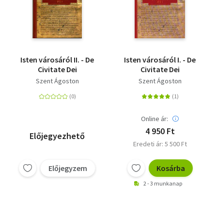
Isten városáról II. - De
Isten városáról I. - De
Civitate Dei
Civitate Dei
Szent Ágoston
Szent Ágoston
Online ár:
4 950 Ft
Előjegyezhető
Eredeti ár: 5 500 Ft
Előjegyzem
Kosárba
2 - 3 munkanap