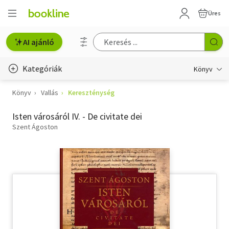
Üres
AI ajánló
Kategóriák
Könyv
Könyv
Vallás
Kereszténység
Életmód, egészség
Isten városáról IV. - De civitate dei
Erotika
Szent Ágoston
Gyermek- és ifjúsági
Hobbi, szabadidő
Irodalom
Művészet
Szakkönyv