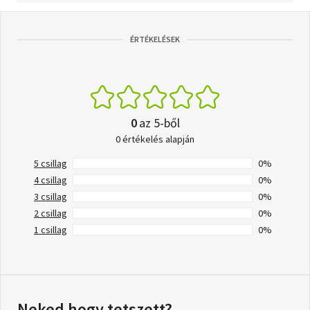
ÉRTÉKELÉSEK
0
az 5-ből
0 értékelés alapján
5 csillag
0%
4 csillag
0%
3 csillag
0%
2 csillag
0%
1 csillag
0%
Neked hogy tetszett?