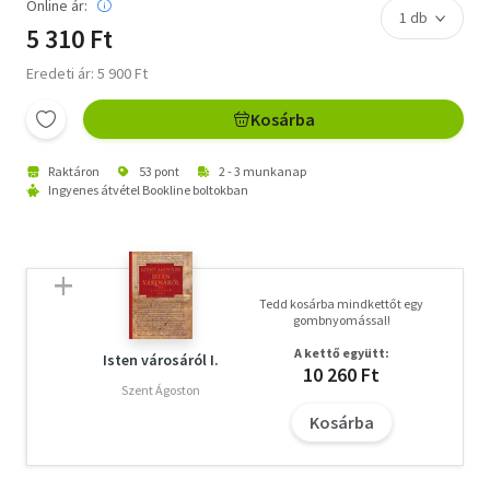
Online ár:
5 310 Ft
Eredeti ár: 5 900 Ft
Kosárba
Raktáron
53 pont
2 - 3 munkanap
Ingyenes átvétel Bookline boltokban
Tedd kosárba mindkettőt egy
gombnyomással!
A kettő együtt:
Isten városáról I.
10 260 Ft
Szent Ágoston
Kosárba