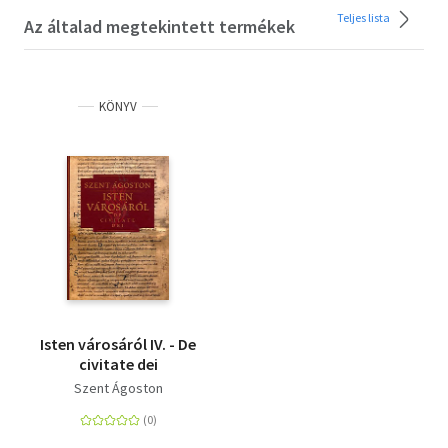
Teljes lista
Az általad megtekintett termékek
KÖNYV
Isten városáról IV. - De
civitate dei
Szent Ágoston