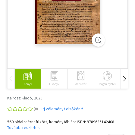
Szótár, nyelvkönyv
Tankönyv, segédkönyv
Társadalomtudomány
Természettudomány
Történelem
Vallás
Könyv
E-könyv
Antikvár
Idegen nyelvű
Hangos
Kairosz Kiadó, 2025
Írj véleményt elsőként!
560 oldal･cérnafűzött, keménytáblás･ISBN:
9789635142408
További részletek