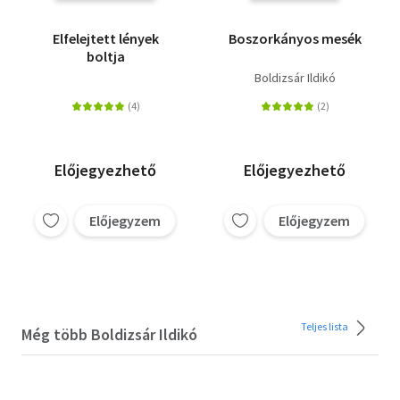
Elfelejtett lények
Boszorkányos mesék
boltja
Boldizsár Ildikó
Előjegyezhető
Előjegyezhető
Előjegyzem
Előjegyzem
Teljes lista
Még több Boldizsár Ildikó