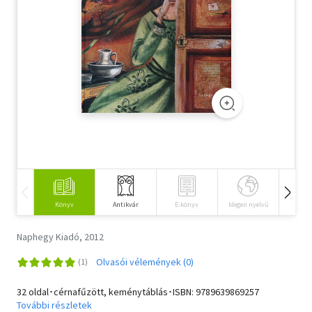
Szótár, nyelvkönyv
Tankönyv, segédkönyv
Társadalomtudomány
Természettudomány
Történelem
Vallás
Könyv
Antikvár
E-könyv
Idegen nyelvű
Hangos
Naphegy Kiadó, 2012
Olvasói vélemények (0)
32 oldal･cérnafűzött, keménytáblás･ISBN:
9789639869257
További részletek