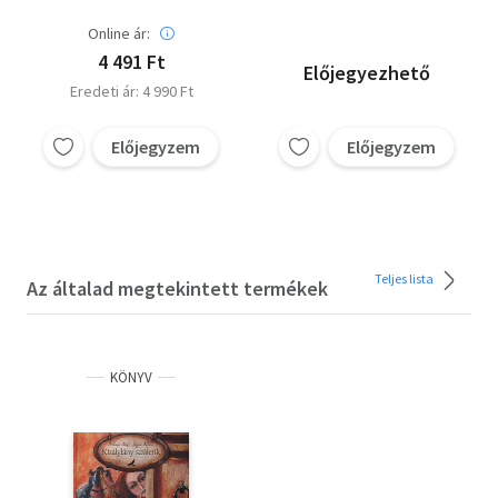
Online ár:
4 491 Ft
Előjegyezhető
Eredeti ár: 4 990 Ft
Előjegyzem
Előjegyzem
Teljes lista
Az általad megtekintett termékek
KÖNYV