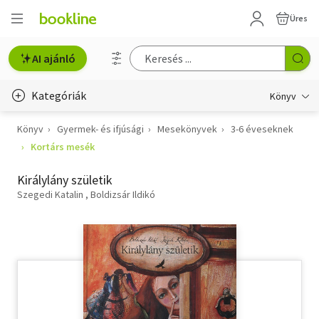
Üres
AI ajánló
Kategóriák
Könyv
Könyv
Gyermek- és ifjúsági
Mesekönyvek
3-6 éveseknek
Életmód, egészség
Kortárs mesék
Erotika
Királylány születik
Gyermek- és ifjúsági
Szegedi Katalin
Boldizsár Ildikó
Hobbi, szabadidő
Irodalom
Művészet
Szakkönyv