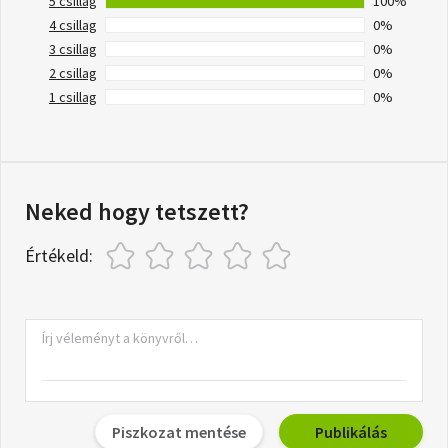
5 csillag
100%
4 csillag
0%
3 csillag
0%
2 csillag
0%
1 csillag
0%
Neked hogy tetszett?
Értékeld:
Piszkozat mentése
Publikálás