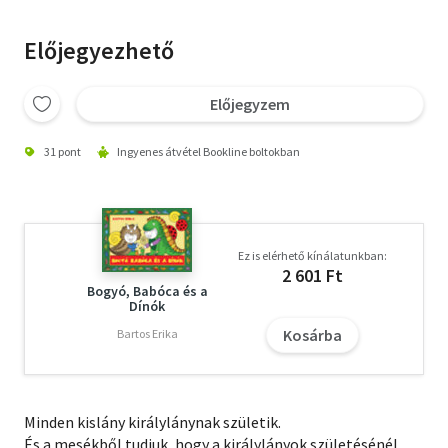
Előjegyezhető
Előjegyzem
31 pont
Ingyenes átvétel Bookline boltokban
Ez is elérhető kínálatunkban:
2 601 Ft
Bogyó, Babóca és a
Dínók
Kosárba
Bartos Erika
Minden kislány királylánynak születik.
És a mesékből tudjuk, hogy a királylányok születésénél