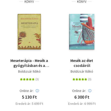
KÖNYV
KÖNYV
Meseterápia - Mesék a
Mesék az élet
gyógyításban és a
csodáiról
mindennapokban
Boldizsár Ildikó
Boldizsár Ildikó
Online ár:
Online ár:
5 130 Ft
6 300 Ft
Eredeti ár: 5 699 Ft
Eredeti ár: 6 999 Ft