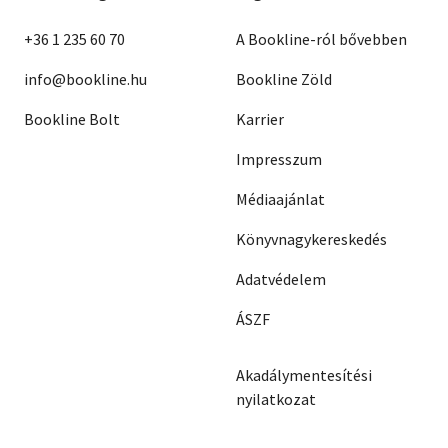
+36 1 235 60 70
A Bookline-ról bővebben
info@bookline.hu
Bookline Zöld
Bookline Bolt
Karrier
Impresszum
Médiaajánlat
Könyvnagykereskedés
Adatvédelem
ÁSZF
Akadálymentesítési
nyilatkozat