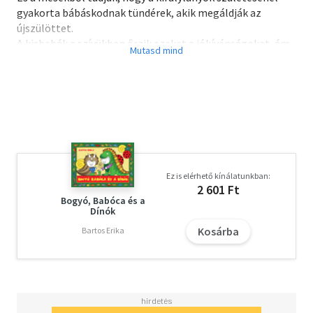
gyakorta bábáskodnak tündérek, akik megáldják az
újszülöttet.
A kisbabák a szívükben őrzik ezeket a jókívánságokat, ám
ahogy telnek-múlnak az évek, lassanként
megfeledkeznek róluk.
Boldizsár Ildikó és Szegedi Katalin azonban emlékszik, és
ebben a könyvben elmeséli nekünk, hogy milyen kincset
rejt a kislányok szíve.
Ez is elérhető kínálatunkban:
2 601 Ft
Bogyó, Babóca és a
Dínók
Kosárba
Bartos Erika