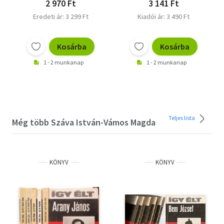
2 970 Ft
3 141 Ft
Eredeti ár: 3 299 Ft
Kiadói ár: 3 490 Ft
Kosárba
Kosárba
1 - 2 munkanap
1 - 2 munkanap
Teljes lista
Még több Száva István-Vámos Magda
KÖNYV
KÖNYV