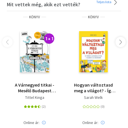
Teljes lista
Mit vettek még, akik ezt vették?
KÖNYV
KÖNYV
1 + 1
A Várnegyed titkai -
Hogyan változtasd
Mesélő Budapest
meg a világot? - Így
zsebkönyvsorozat
működik a
Tittel Kinga
Sarah Welk
demokrácia otthon, a
sulidban és az
országodban
Online ár:
Online ár: