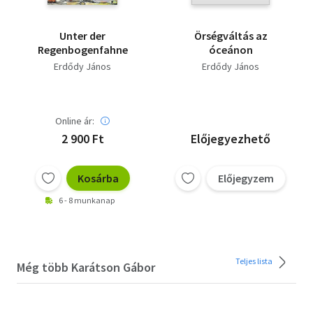
Unter der
Örségváltás az
Regenbogenfahne
óceánon
Erdődy János
Erdődy János
Online ár:
2 900 Ft
Előjegyezhető
Kosárba
Előjegyzem
6 - 8 munkanap
Teljes lista
Még több Karátson Gábor