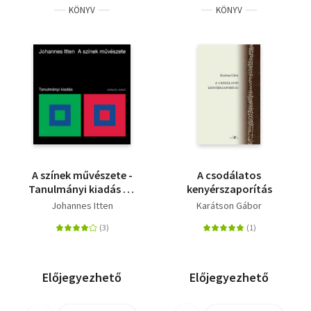
KÖNYV
KÖNYV
A színek művészete -
A csodálatos
Tanulmányi kiadás - A
kenyérszaporítás
szubjektív élmény és
Johannes Itten
Karátson Gábor
objektív megismerés
mint a művészethez
vezető utak
Előjegyezhető
Előjegyezhető