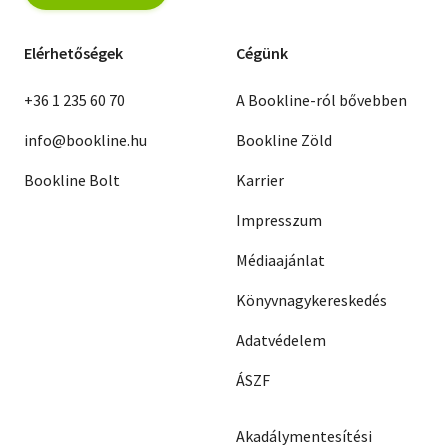
Elérhetőségek
Cégünk
+36 1 235 60 70
A Bookline-ról bővebben
info@bookline.hu
Bookline Zöld
Bookline Bolt
Karrier
Impresszum
Médiaajánlat
Könyvnagykereskedés
Adatvédelem
ÁSZF
Akadálymentesítési