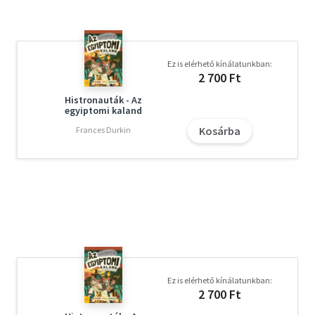
Ez is elérhető kínálatunkban:
2 700 Ft
Histronauták - Az
egyiptomi kaland
Kosárba
Frances Durkin
Ez is elérhető kínálatunkban:
2 700 Ft