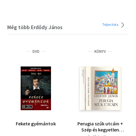
Szilágyi Ferenc
Koroknai Zsuzsa
Marék Antal
Keresztury Dezső
Teljes lista
Vámos Magda
Még több Erdődy János
Karcsai Kulcsár István
Fodor András
Levendel Júlia
DVD
KÖNYV
Fekete gyémántok
Perugia szűk utcáin +
Szép és kegyetlen
Velence (2 mű)