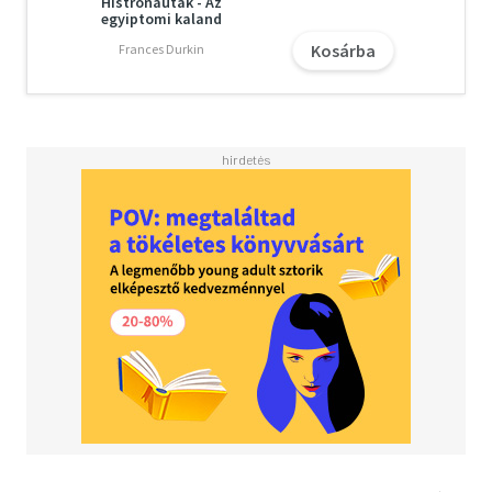
Histronauták - Az
egyiptomi kaland
Kosárba
Frances Durkin