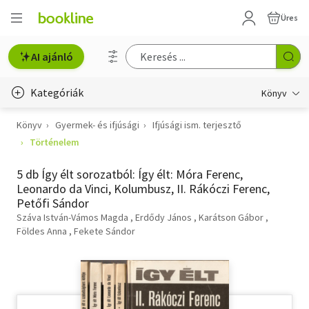
Üres
AI ajánló
Kategóriák
Könyv
Könyv
Gyermek- és ifjúsági
Ifjúsági ism. terjesztő
Életmód, egészség
Történelem
Erotika
5 db Így élt sorozatból: Így élt: Móra Ferenc,
Gyermek- és ifjúsági
Leonardo da Vinci, Kolumbusz, II. Rákóczi Ferenc,
Petőfi Sándor
Hobbi, szabadidő
Száva István-Vámos Magda
Erdődy János
Karátson Gábor
Földes Anna
Fekete Sándor
Irodalom
Művészet
Szakkönyv