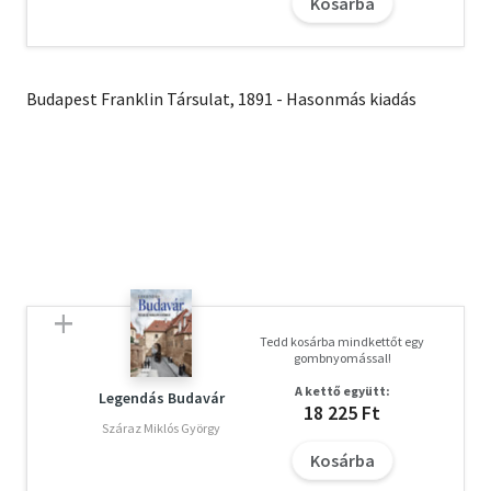
Kosárba
Budapest Franklin Társulat, 1891 - Hasonmás kiadás
Tedd kosárba mindkettőt egy
gombnyomással!
A kettő együtt:
Legendás Budavár
18 225 Ft
Száraz Miklós György
Kosárba