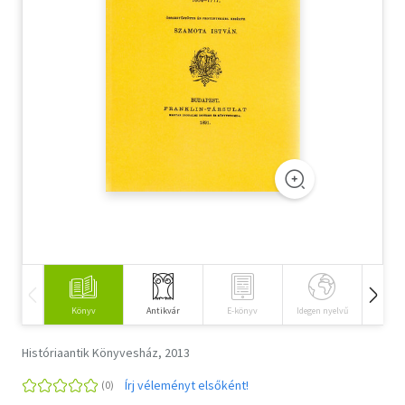
Szótár, nyelvkönyv
Tankönyv, segédkönyv
Társadalomtudomány
Természettudomány
Történelem
Vallás
Könyv
Antikvár
E-könyv
Idegen nyelvű
Hangos
Históriaantik Könyvesház, 2013
Írj véleményt elsőként!