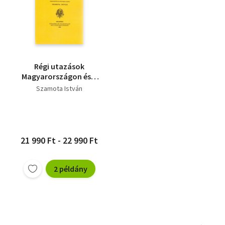
Régi utazások
Magyarországon és a
Balkán-félszigeten
Szamota István
1054-1717
21 990 Ft - 22 990 Ft
2 példány