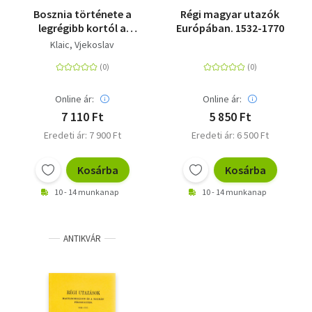
Bosznia története a
Régi magyar utazók
legrégibb kortól a
Európában. 1532-1770
királyság bukásáig
Klaic, Vjekoslav
Online ár:
Online ár:
7 110 Ft
5 850 Ft
Eredeti ár: 7 900 Ft
Eredeti ár: 6 500 Ft
Kosárba
Kosárba
10 - 14 munkanap
10 - 14 munkanap
ANTIKVÁR