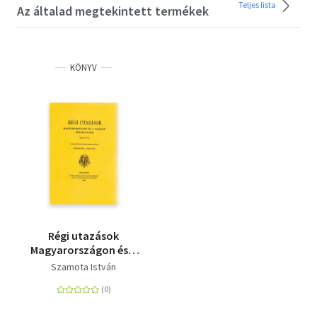
Teljes lista
Az általad megtekintett termékek
KÖNYV
Régi utazások
Magyarországon és a
Balkán-félszigeten
Szamota István
1054-1717