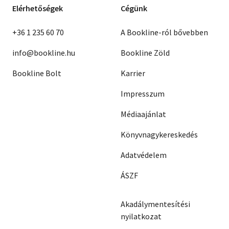
Elérhetőségek
Cégünk
+36 1 235 60 70
A Bookline-ról bővebben
info@bookline.hu
Bookline Zöld
Bookline Bolt
Karrier
Impresszum
Médiaajánlat
Könyvnagykereskedés
Adatvédelem
ÁSZF
Akadálymentesítési
nyilatkozat