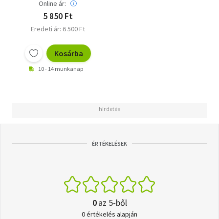
Online ár:
5 850 Ft
Eredeti ár: 6 500 Ft
Kosárba
10 - 14 munkanap
ÉRTÉKELÉSEK
0
az 5-ből
0 értékelés alapján