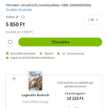
559 oldal･cérnafűzött, keménytáblás･ISBN:
2050000039041
További részletek
Online ár:
5 850 Ft
Eredeti ár: 6 500 Ft
Kosárba
Beszállítói készleten
58 pont
10 - 14 munkanap
Ingyenes átvétel Bookline boltokban
Tedd kosárba mindkettőt egy
gombnyomással!
A kettő együtt:
Legendás Budavár
18 225 Ft
Száraz Miklós György