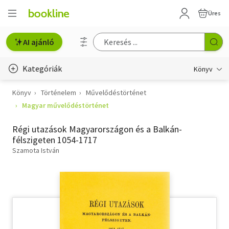
Üres
AI ajánló
Kategóriák
Könyv
Könyv
Történelem
Művelődéstörténet
Életmód, egészség
Magyar művelődéstörténet
Erotika
Régi utazások Magyarországon és a Balkán-
Gyermek- és ifjúsági
félszigeten 1054-1717
Szamota István
Hobbi, szabadidő
Irodalom
Művészet
Szakkönyv