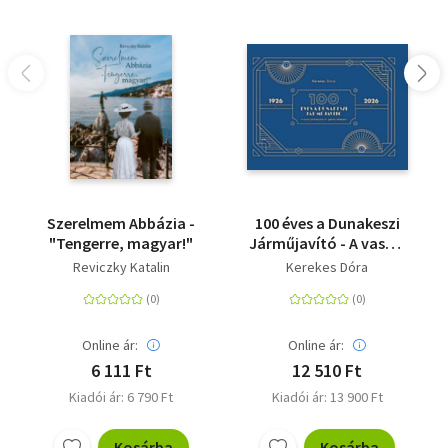
Szerelmem Abbázia -
100 éves a Dunakeszi
"Tengerre, magyar!"
Járműjavító - A vasúti
járműjavítás és -
Reviczky Katalin
Kerekes Dóra
gyártás fellegvára
Online ár:
Online ár:
6 111 Ft
12 510 Ft
Kiadói ár: 6 790 Ft
Kiadói ár: 13 900 Ft
Kosárba
Kosárba