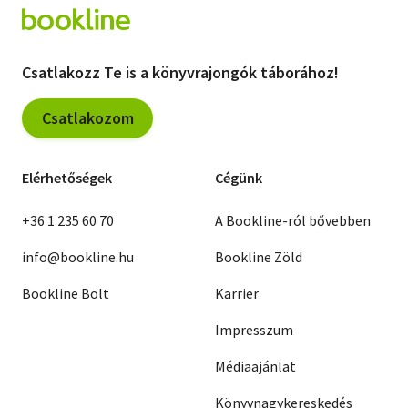
Csatlakozz Te is a könyvrajongók táborához!
Csatlakozom
Elérhetőségek
Cégünk
+36 1 235 60 70
A Bookline-ról bővebben
info@bookline.hu
Bookline Zöld
Bookline Bolt
Karrier
Impresszum
Médiaajánlat
Könyvnagykereskedés