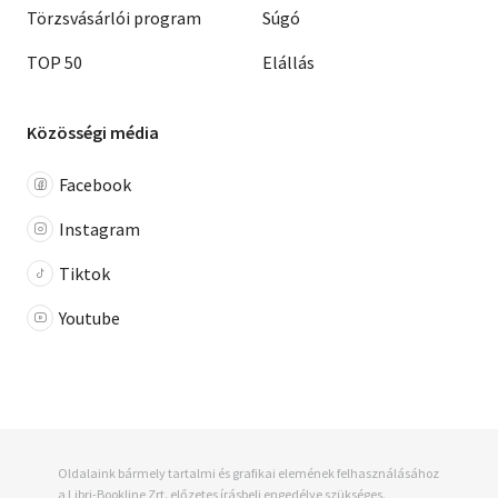
Törzsvásárlói program
Súgó
TOP 50
Elállás
Közösségi média
Facebook
Instagram
Tiktok
Youtube
Oldalaink bármely tartalmi és grafikai elemének felhasználásához
a Libri-Bookline Zrt. előzetes írásbeli engedélye szükséges.