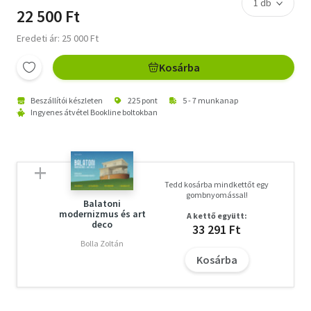
22 500 Ft
Eredeti ár: 25 000 Ft
Kosárba
Beszállítói készleten
225 pont
5 - 7 munkanap
Ingyenes átvétel Bookline boltokban
Tedd kosárba mindkettőt egy
gombnyomással!
Balatoni
modernizmus és art
A kettő együtt:
deco
33 291 Ft
Bolla Zoltán
Kosárba