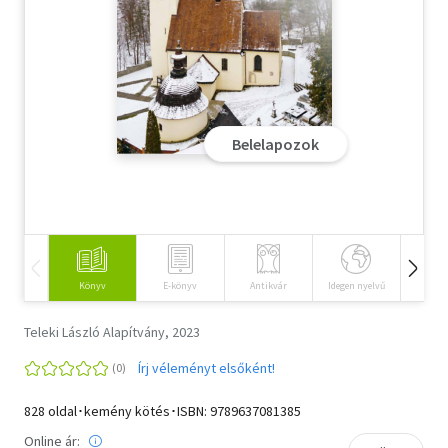
Szótár, nyelvkönyv
Tankönyv, segédkönyv
Társadalomtudomány
Belelapozok
Természettudomány
Történelem
Vallás
Könyv
E-könyv
Antikvár
Idegen nyelvű
Hangos
Teleki László Alapítvány, 2023
Írj véleményt elsőként!
828 oldal･kemény kötés･ISBN:
9789637081385
Online ár: