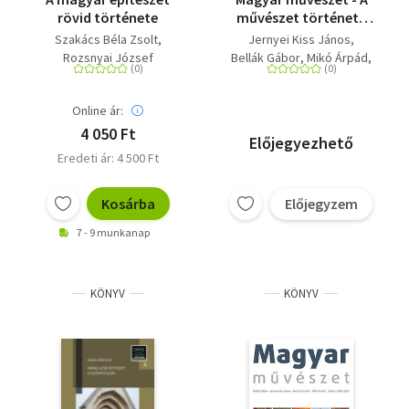
rövid története
művészet története
sorozat 16. kötete
Szakács Béla Zsolt
Jernyei Kiss János
Rozsnyai József
Bellák Gábor
Mikó Árpád
Keserű Katalin
Szakács Béla Zsolt
Online ár:
4 050 Ft
Előjegyezhető
Eredeti ár: 4 500 Ft
Kosárba
Előjegyzem
7 - 9 munkanap
KÖNYV
KÖNYV