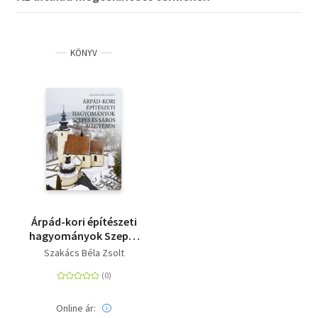
KÖNYV
Árpád-kori építészeti
hagyományok Szepes
és Sáros megyében I-II.
Szakács Béla Zsolt
Online ár: