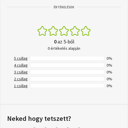
ÉRTÉKELÉSEK
0
az 5-ből
0 értékelés alapján
5 csillag
0%
4 csillag
0%
3 csillag
0%
2 csillag
0%
1 csillag
0%
Neked hogy tetszett?