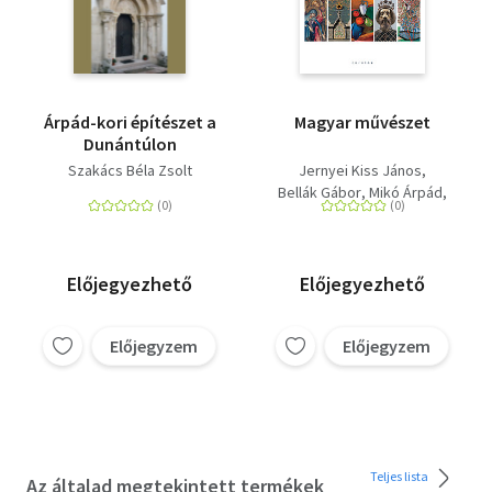
Árpád-kori építészet a
Magyar művészet
Dunántúlon
Szakács Béla Zsolt
Jernyei Kiss János
Bellák Gábor
Mikó Árpád
Keserű Katalin
Szakács Béla Zsolt
Előjegyezhető
Előjegyezhető
Előjegyzem
Előjegyzem
Teljes lista
Az általad megtekintett termékek