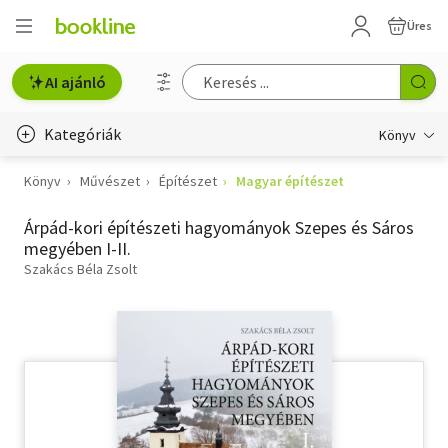
Üres
AI ajánló
Kategóriák
Könyv
Könyv
Művészet
Építészet
Magyar építészet
Életmód, egészség
Árpád-kori építészeti hagyományok Szepes és Sáros
Erotika
megyében I-II.
Gyermek- és ifjúsági
Szakács Béla Zsolt
Hobbi, szabadidő
Irodalom
Művészet
Szakkönyv