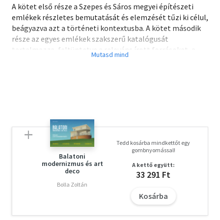
A kötet első része a Szepes és Sáros megyei építészeti
emlékek részletes bemutatását és elemzését tűzi ki célul,
beágyazva azt a történeti kontextusba. A kötet második
része az egyes emlékek szakszerű katalógusát
tartalmazza, feltüntetve a releváns írott forrásokat, a
szakirodalmi hivatkozásokat, az egyes épületek leírásával
és datálásával. A kötetet gazdag illusztrációs anyag
egészíti ki, melyet részint archív és jelenkori építészeti
rajzok, részint magas színvonalú fotók alkotnak.
Tedd kosárba mindkettőt egy
gombnyomással!
Balatoni
modernizmus és art
A kettő együtt:
deco
33 291 Ft
Bolla Zoltán
Kosárba