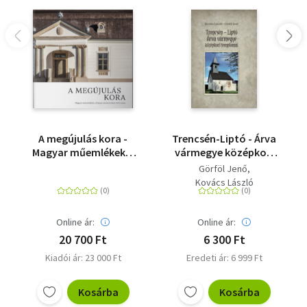
A megújulás kora -
Trencsén-Liptó - Árva
Magyar műemlékek a
vármegye középkori
Kárpát-medencében
templomai
Görföl Jenő
2010 után
Kovács László
Online ár:
Online ár:
20 700 Ft
6 300 Ft
Kiadói ár: 23 000 Ft
Eredeti ár: 6 999 Ft
Kosárba
Kosárba