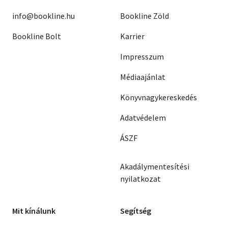
info@bookline.hu
Bookline Zöld
Bookline Bolt
Karrier
Impresszum
Médiaajánlat
Könyvnagykereskedés
Adatvédelem
ÁSZF
Akadálymentesítési
nyilatkozat
Mit kínálunk
Segítség