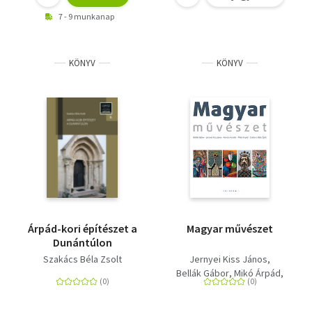
7 - 9 munkanap
KÖNYV
KÖNYV
Árpád-kori építészet a
Magyar művészet
Dunántúlon
Szakács Béla Zsolt
Jernyei Kiss János
Bellák Gábor
Mikó Árpád
Keserű Katalin
Szakács Béla Zsolt