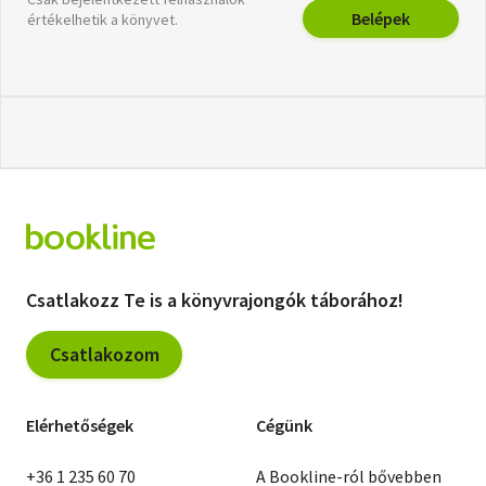
Belépek
értékelhetik a könyvet.
Csatlakozz Te is a könyvrajongók táborához!
Csatlakozom
Elérhetőségek
Cégünk
+36 1 235 60 70
A Bookline-ról bővebben