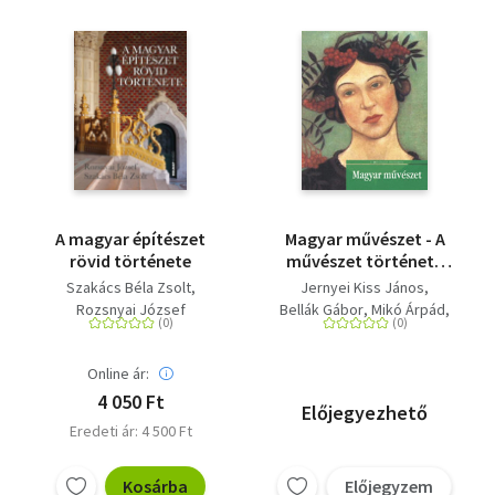
A magyar építészet
Magyar művészet - A
rövid története
művészet története
sorozat 16. kötete
Szakács Béla Zsolt
Jernyei Kiss János
Rozsnyai József
Bellák Gábor
Mikó Árpád
Keserű Katalin
Szakács Béla Zsolt
Online ár:
4 050 Ft
Előjegyezhető
Eredeti ár: 4 500 Ft
Kosárba
Előjegyzem