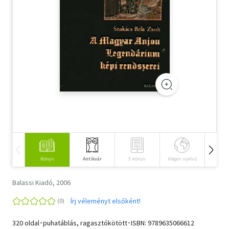
Szótár, nyelvkönyv
Tankönyv, segédkönyv
Társadalomtudomány
Természettudomány
Történelem
Vallás
Könyv
Antikvár
E-könyv
Idegen nyelvű
Hangos
Balassi Kiadó, 2006
Írj véleményt elsőként!
320 oldal･puhatáblás, ragasztókötött･ISBN:
9789635066612