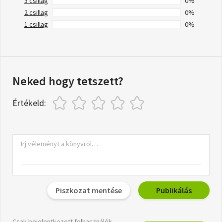
3 csillag
0%
2 csillag
0%
1 csillag
0%
Neked hogy tetszett?
Értékeld:
Piszkozat mentése
Publikálás
Csak bejelentkezett felhasználók