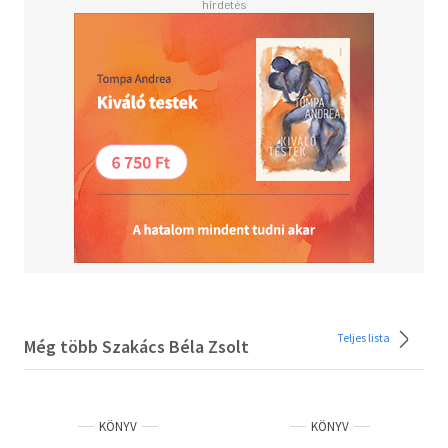
segítségével új kísérletet tesz az eredeti állapot
rekonstrukciójára, és fényt vet a kódex további sorsára.
Teljes lista
Még több Szakács Béla Zsolt
KÖNYV
KÖNYV