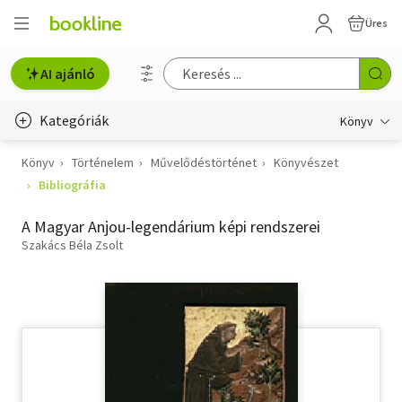
Üres
AI ajánló
Kategóriák
Könyv
Könyv
Történelem
Művelődéstörténet
Könyvészet
Életmód, egészség
Bibliográfia
Erotika
A Magyar Anjou-legendárium képi rendszerei
Gyermek- és ifjúsági
Szakács Béla Zsolt
Hobbi, szabadidő
Irodalom
Művészet
Szakkönyv