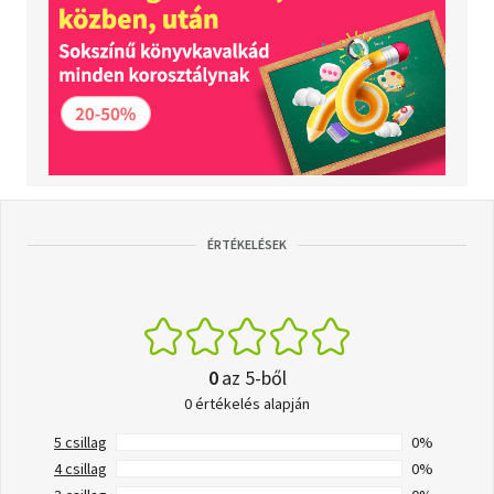
ÉRTÉKELÉSEK
0
az 5-ből
0 értékelés alapján
5 csillag
0%
4 csillag
0%