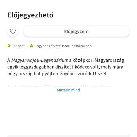
Előjegyezhető
Előjegyzem
35 pont
Ingyenes átvétel Bookline boltokban
A
Magyar Anjou-Legendárium
a középkori Magyarország
egyik leggazdagabban díszített kódexe volt, mely mára
négy ország hat gyűjteményébe szóródott szét.
A jelenleg ismert 58 legendát hatodfélszáz képen
bemutató luxuskézirat az ikonográfiai kutatás mindmáig
kimerítetlen kincsesbányája. A monográfia a teljes kódex
feldolgozását nyújtja három szinten: vizsgálja a szentek
kiválasztásának szempontjait, az egyes legendák
ikonográfiai sajátosságait, valamint a rendszeresen
visszatérő képtípusok jellegzetességeit. Az eredeti
kéziraton végzett kodikológiai megfigyelések