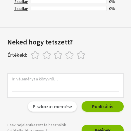
2 csillag
0%
1 csillag
0%
Neked hogy tetszett?
Értékeld:
Piszkozat mentése
Publikálás
Csak bejelentkezett felhasználók
Belépek
értékelhetik a könyvet.