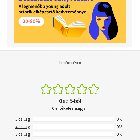
ÉRTÉKELÉSEK
0
az 5-ből
0 értékelés alapján
5 csillag
0%
4 csillag
0%
3 csillag
0%