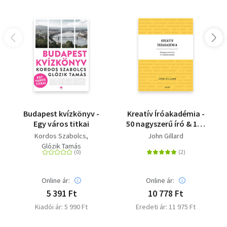
Budapest kvízkönyv -
Kreatív Íróakadémia -
Egy város titkai
50 nagyszerű író & 175
alkotói feladat
Kordos Szabolcs
John Gillard
Glózik Tamás
Online ár:
Online ár:
5 391 Ft
10 778 Ft
Kiadói ár: 5 990 Ft
Eredeti ár: 11 975 Ft