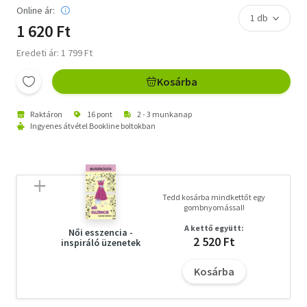
Online ár:
1 620 Ft
Eredeti ár: 1 799 Ft
Kosárba
Raktáron
16 pont
2 - 3 munkanap
Ingyenes átvétel Bookline boltokban
Tedd kosárba mindkettőt egy
gombnyomással!
A kettő együtt:
Női esszencia -
2 520 Ft
inspiráló üzenetek
Kosárba