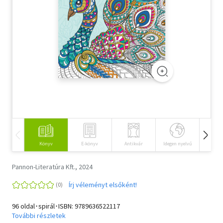
Szótár, nyelvkönyv
Tankönyv, segédkönyv
Társadalomtudomány
Természettudomány
Történelem
Vallás
Könyv
E-könyv
Antikvár
Idegen nyelvű
Hangos
Pannon-Literatúra Kft., 2024
Írj véleményt elsőként!
96 oldal･spirál･ISBN:
9789636522117
További részletek