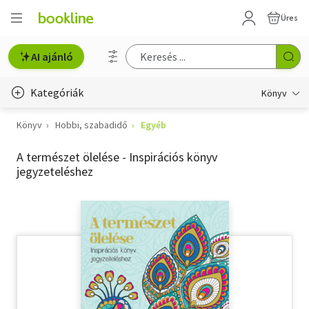
Üres
AI ajánló
Kategóriák
Könyv
Könyv
Hobbi, szabadidő
Egyéb
Életmód, egészség
A természet ölelése - Inspirációs könyv
Erotika
jegyzeteléshez
Gyermek- és ifjúsági
Hobbi, szabadidő
Irodalom
Művészet
Szakkönyv