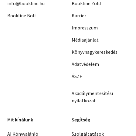
info@bookline.hu
Bookline Zöld
Bookline Bolt
Karrier
Impresszum
Médiaajánlat
Könyvnagykereskedés
Adatvédelem
ÁSZF
Akadálymentesítési
nyilatkozat
Mit kínálunk
Segítség
AI Könyvajánló
Szolgáltatások