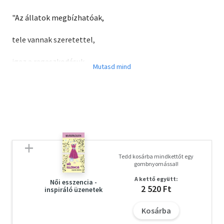
"Az állatok megbízhatóak,
tele vannak szeretettel,
igaz a ragaszkodásuk,
kiszámíthatóak a cselekedeteik,
hálásak és hűségesek.
Nehéz normák ezek egy ember számára."
Tedd kosárba mindkettőt egy
gombnyomással!
A kettő együtt:
Női esszencia -
2 520 Ft
inspiráló üzenetek
Kosárba