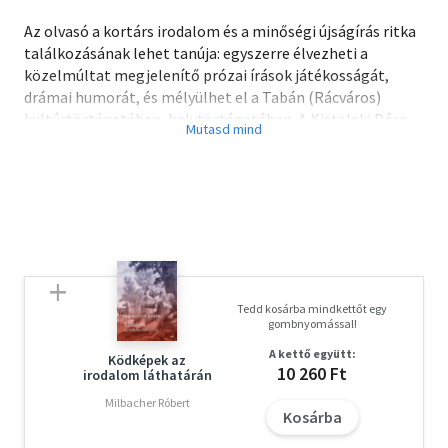
Az olvasó a kortárs irodalom és a minőségi újságírás ritka
találkozásának lehet tanúja: egyszerre élvezheti a
közelmúltat megjelenítő prózai írások játékosságát,
drámai humorát, és mélyülhet el a Tabán (Rácváros)
kultúrtörténetében, helytörténetében. A Kisteleki Dóra
illusztrációival, gazdag képanyaggal és
dokumentumokkal tűzdelt, részletgazdag mű a
személyes történetekre, a családi emlékezetre is ügyel,
hiszen a visszaemlékezéseknek néhol értékmentő
szerepük van, közelebb hozzák a múlt, a régmúlt alakjait,
érzékeltetik a tabáni "mikroklímát", életérzést. A
második, bővített kiadás felidézi az első kötet 2022-es
megjelenése óta a Tabánnal és a könyv fogadtatásával
Tedd kosárba mindkettőt egy
kapcsolatos legfontosabb történéseket.
gombnyomással!
A kettő együtt:
Ködképek az
10 260 Ft
irodalom láthatárán
Milbacher Róbert
Kosárba