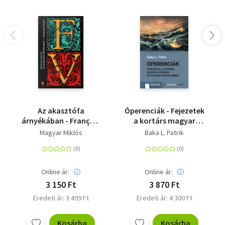
Az akasztófa
Óperenciák - Fejezetek
árnyékában - François
a kortárs magyar
Villon
gyermek- és ifjúsági
Magyar Miklós
Baka L. Patrik
irodalomból
Online ár:
Online ár:
3 150 Ft
3 870 Ft
Eredeti ár: 3 499 Ft
Eredeti ár: 4 300 Ft
Kosárba
Kosárba