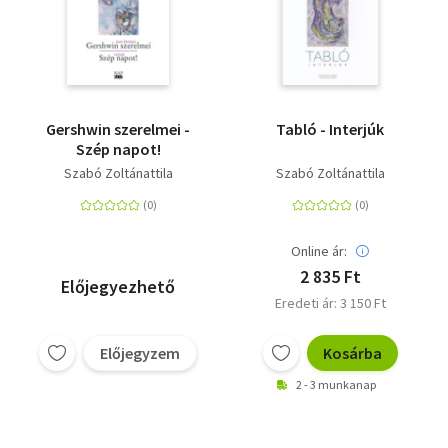
Gershwin szerelmei -
Tabló - Interjúk
Szép napot!
Szabó Zoltánattila
Szabó Zoltánattila
Online ár:
2 835 Ft
Előjegyezhető
Eredeti ár: 3 150 Ft
Előjegyzem
Kosárba
2 - 3 munkanap