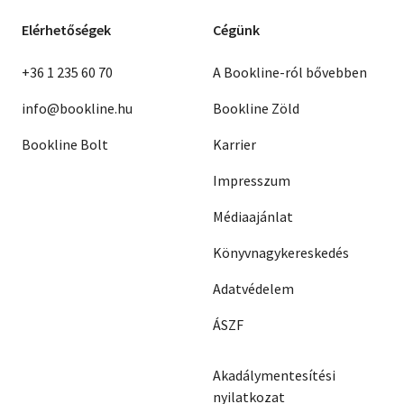
Elérhetőségek
Cégünk
+36 1 235 60 70
A Bookline-ról bővebben
info@bookline.hu
Bookline Zöld
Bookline Bolt
Karrier
Impresszum
Médiaajánlat
Könyvnagykereskedés
Adatvédelem
ÁSZF
Akadálymentesítési
nyilatkozat