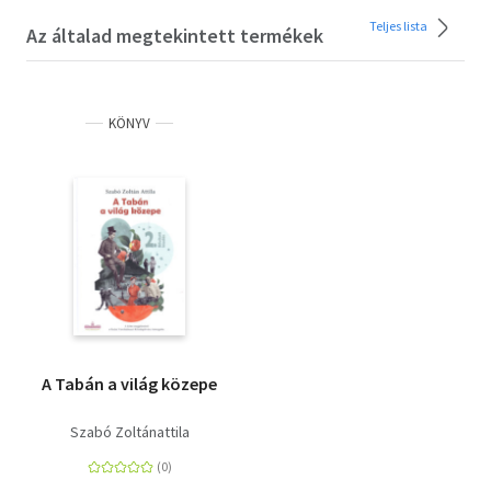
Teljes lista
Az általad megtekintett termékek
KÖNYV
A Tabán a világ közepe
Szabó Zoltánattila