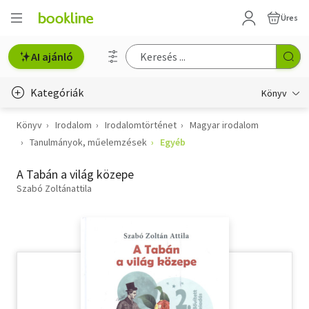
Üres
AI ajánló
Kategóriák
Könyv
Könyv
Irodalom
Irodalomtörténet
Magyar irodalom
Életmód, egészség
Tanulmányok, műelemzések
Egyéb
Erotika
A Tabán a világ közepe
Gyermek- és ifjúsági
Szabó Zoltánattila
Hobbi, szabadidő
Irodalom
Művészet
Szakkönyv