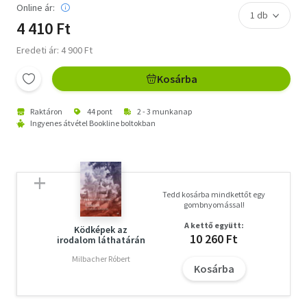
Online ár:
4 410 Ft
Eredeti ár: 4 900 Ft
Kosárba
Raktáron
44 pont
2 - 3 munkanap
Ingyenes átvétel Bookline boltokban
Tedd kosárba mindkettőt egy
gombnyomással!
A kettő együtt:
Ködképek az
10 260 Ft
irodalom láthatárán
Milbacher Róbert
Kosárba