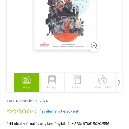
Szótár, nyelvkönyv
Tankönyv, segédkönyv
Társadalomtudomány
Természettudomány
Történelem
Vallás
Könyv
E-könyv
Antikvár
Idegen nyelvű
Hangos
EREF Nonprofit BT, 2024
Írj véleményt elsőként!
144 oldal･cérnafűzött, keménytáblás･ISBN:
9786150202556