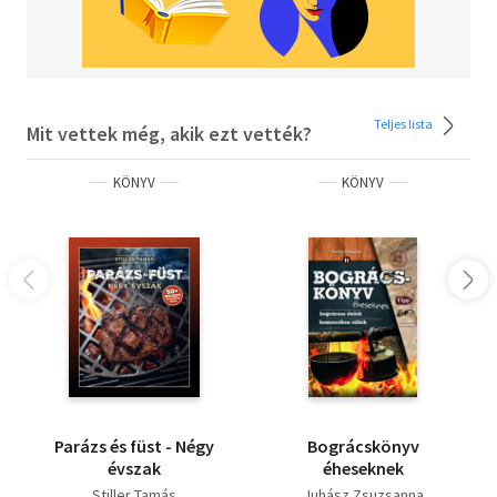
Teljes lista
Mit vettek még, akik ezt vették?
KÖNYV
KÖNYV
Parázs és füst - Négy
Bográcskönyv
évszak
éheseknek
Stiller Tamás
Juhász Zsuzsanna