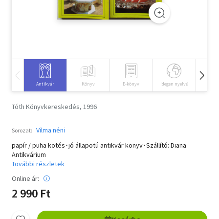
Szótár, nyelvkönyv
Tankönyv, segédkönyv
Társadalomtudomány
Természettudomány
Antikvár
Könyv
E-könyv
Idegen nyelvű
Hangos
Történelem
Tóth Könyvkereskedés, 1996
Vallás
Vilma néni
Sorozat:
papír / puha kötés･jó állapotú antikvár könyv･Szállító: Diana
Antikvárium
További részletek
Online ár:
2 990 Ft