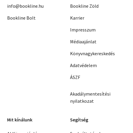
info@bookline.hu
Bookline Zöld
Bookline Bolt
Karrier
Impresszum
Médiaajánlat
Könyvnagykereskedés
Adatvédelem
ÁSZF
Akadálymentesítési
nyilatkozat
Mit kínálunk
Segítség