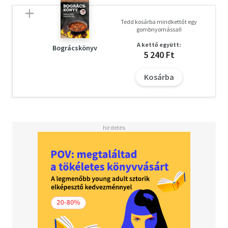
Tedd kosárba mindkettőt egy
gombnyomással!
A kettő együtt:
Bográcskönyv
5 240 Ft
Kosárba