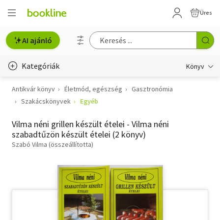
Üres
AI ajánló
Kategóriák
Könyv
Antikvár könyv
Életmód, egészség
Gasztronómia
Életmód, egészség
Szakácskönyvek
Egyéb
Erotika
Vilma néni grillen készült ételei - Vilma néni
Gyermek- és ifjúsági
szabadtűzön készült ételei (2 könyv)
Szabó Vilma (összeállította)
Hobbi, szabadidő
Irodalom
Művészet
Szakkönyv