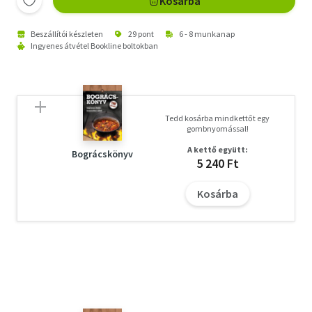
Kosárba
Beszállítói készleten
29 pont
6 - 8 munkanap
Ingyenes átvétel Bookline boltokban
Tedd kosárba mindkettőt egy
gombnyomással!
A kettő együtt:
Bográcskönyv
5 240 Ft
Kosárba