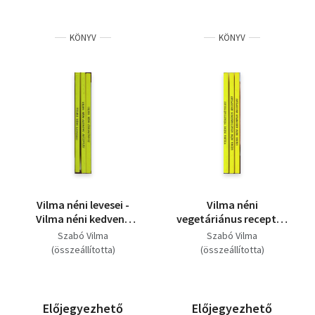
KÖNYV
KÖNYV
Vilma néni levesei -
Vilma néni
Vilma néni kedvenc
vegetáriánus receptjei
receptjei - Vilma néni
- Vilma néni
Szabó Vilma
Szabó Vilma
édeskönyve (3 könyv)
tésztaételei - Vilma
(összeállította)
(összeállította)
néni krumplis receptjei
( 3 könyv)
Előjegyezhető
Előjegyezhető