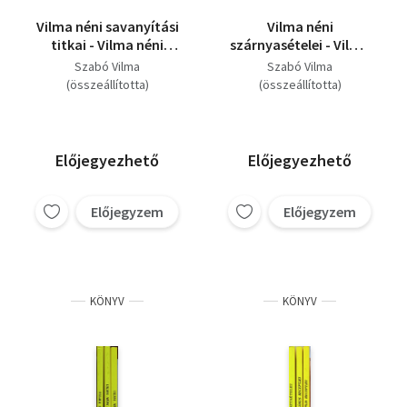
Vilma néni savanyítási
Vilma néni
titkai - Vilma néni
szárnyasételei - Vilma
salátareceptjei (2
néni vadételei - Vilma
Szabó Vilma
Szabó Vilma
könyv)
néni gombás ételei (3
(összeállította)
(összeállította)
könyv)
Előjegyezhető
Előjegyezhető
Előjegyzem
Előjegyzem
KÖNYV
KÖNYV