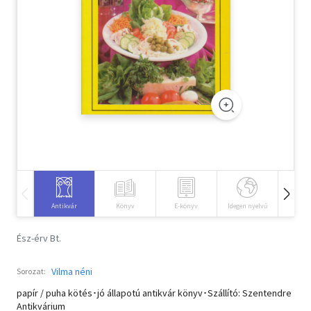
Szótár, nyelvkönyv
Tankönyv, segédkönyv
Társadalomtudomány
Természettudomány
Történelem
Vallás
Antikvár
Könyv
E-könyv
Idegen nyelvű
Hangos
Ész-érv Bt.
Vilma néni
Sorozat:
papír / puha kötés･jó állapotú antikvár könyv･Szállító: Szentendre
Antikvárium