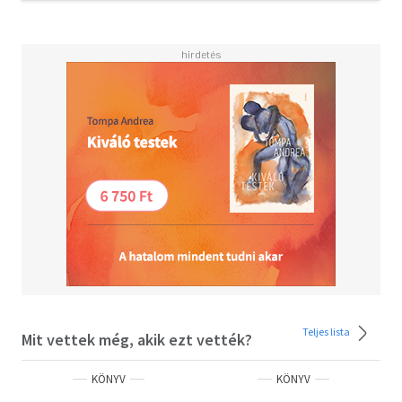
Szendvicsek 73
Zöldségételek és gabonafélék 77
Burgonya 91
Gabonafélék 95
Töltött zöldségek 116
Hétvégi és ünnepi csemegék 126
Zöldséges piték és sütemények 130
Pudingok 143
Teljes lista
Mit vettek még, akik ezt vették?
KÖNYV
KÖNYV