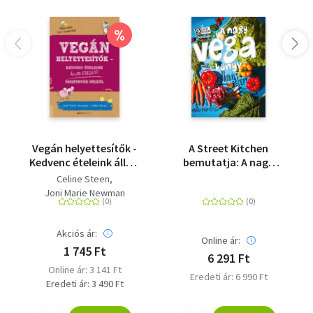
%
Vegán helyettesítők -
A Street Kitchen
Kedvenc ételeink állati
bemutatja: A nagy
eredetű összetevők
vega könyv
Celine Steen
nélkül
Joni Marie Newman
Akciós ár:
Online ár:
1 745 Ft
6 291 Ft
Online ár: 3 141 Ft
Eredeti ár: 6 990 Ft
Eredeti ár: 3 490 Ft