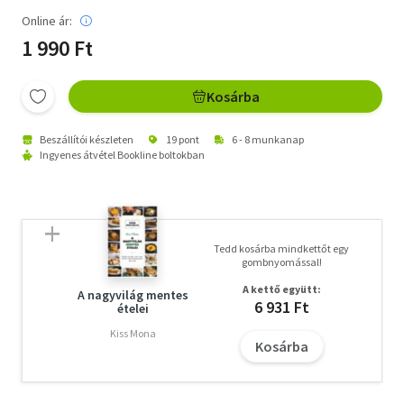
Online ár:
1 990 Ft
Kosárba
Beszállítói készleten
19 pont
6 - 8 munkanap
Ingyenes átvétel Bookline boltokban
Tedd kosárba mindkettőt egy
gombnyomással!
A kettő együtt:
A nagyvilág mentes
6 931 Ft
ételei
Kiss Mona
Kosárba