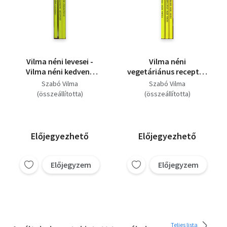
Vilma néni levesei -
Vilma néni
Vilma néni kedvenc
vegetáriánus receptjei
receptjei - Vilma néni
- Vilma néni
Szabó Vilma
Szabó Vilma
édeskönyve (3 könyv)
tésztaételei - Vilma
(összeállította)
(összeállította)
néni krumplis receptjei
( 3 könyv)
Előjegyezhető
Előjegyezhető
Előjegyzem
Előjegyzem
Teljes lista