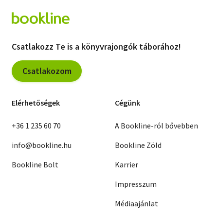
Csatlakozz Te is a könyvrajongók táborához!
Csatlakozom
Elérhetőségek
Cégünk
+36 1 235 60 70
A Bookline-ról bővebben
info@bookline.hu
Bookline Zöld
Bookline Bolt
Karrier
Impresszum
Médiaajánlat