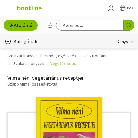
Üres
AI ajánló
Kategóriák
Könyv
Antikvár könyv
Életmód, egészség
Gasztronómia
Életmód, egészség
Szakácskönyvek
Vegetáriánus
Erotika
Vilma néni vegetáriánus receptjei
Gyermek- és ifjúsági
Szabó Vilma (összeállította)
Hobbi, szabadidő
Irodalom
Művészet
Szakkönyv