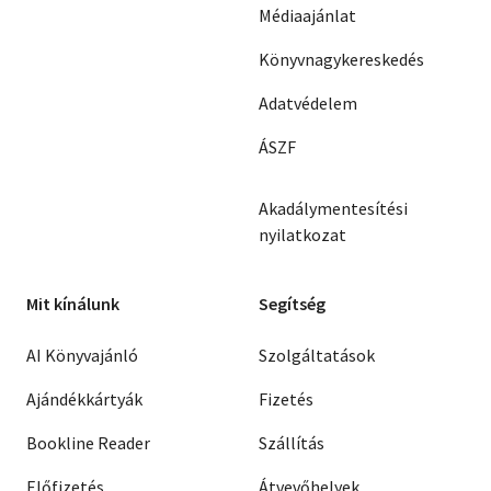
Médiaajánlat
Könyvnagykereskedés
Adatvédelem
ÁSZF
Akadálymentesítési
nyilatkozat
Mit kínálunk
Segítség
AI Könyvajánló
Szolgáltatások
Ajándékkártyák
Fizetés
Bookline Reader
Szállítás
Előfizetés
Átvevőhelyek