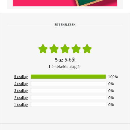
ÉRTÉKELÉSEK
5
az 5-ből
1 értékelés alapján
5 csillag
100%
4 csillag
0%
3 csillag
0%
2 csillag
0%
1 csillag
0%