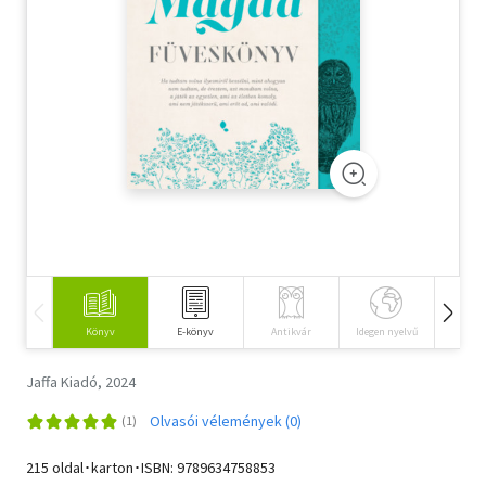
Szótár, nyelvkönyv
Tankönyv, segédkönyv
Társadalomtudomány
Természettudomány
Történelem
Vallás
Könyv
E-könyv
Antikvár
Idegen nyelvű
Hangos
Jaffa Kiadó, 2024
Olvasói vélemények (0)
215 oldal･karton･ISBN:
9789634758853