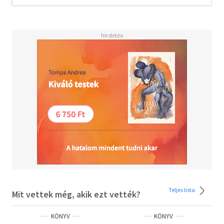
Az új kiállítású életmű első darabjában összesűrűsödik
Szabó Magda 90 évének bölcsessége, gondolatainak
mélysége és színes érzelemvilága. A kötet minden olvasó
személyes útitársa lehet - amolyan "szellemi füveskönyv",
amelyben az egyszerű szavak is mélységeket tárnak fel, és
segítenek eligazodni az élet nagy kérdéseiben és apró
dilemmáiban.
Teljes lista
Mit vettek még, akik ezt vették?
KÖNYV
KÖNYV