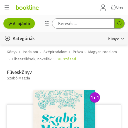
Üres
AI ajánló
Kategóriák
Könyv
Könyv
Irodalom
Szépirodalom
Próza
Magyar irodalom
Életmód, egészség
Elbeszélések, novellák
20. század
Erotika
Füveskönyv
Gyermek- és ifjúsági
Szabó Magda
Hobbi, szabadidő
1 + 1
Irodalom
Művészet
Szakkönyv