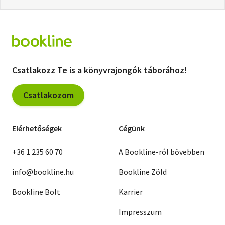
Csatlakozz Te is a könyvrajongók táborához!
Csatlakozom
Elérhetőségek
Cégünk
+36 1 235 60 70
A Bookline-ról bővebben
info@bookline.hu
Bookline Zöld
Bookline Bolt
Karrier
Impresszum