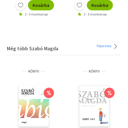
Kosárba
Kosárba
2 - 3 munkanap
2 - 3 munkanap
Teljes lista
Még több Szabó Magda
KÖNYV
KÖNYV
%
%