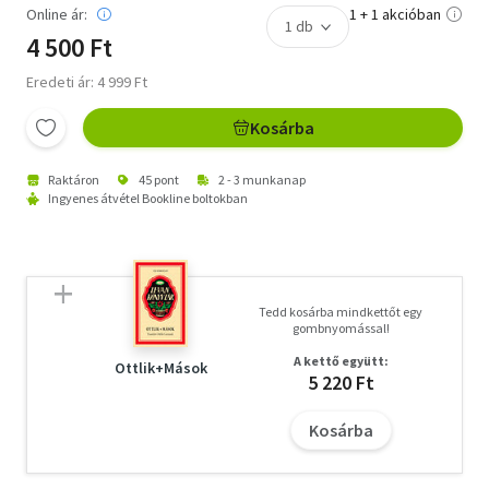
Online ár:
1 + 1 akcióban
4 500 Ft
Eredeti ár: 4 999 Ft
Kosárba
Raktáron
45 pont
2 - 3 munkanap
Ingyenes átvétel Bookline boltokban
Tedd kosárba mindkettőt egy
gombnyomással!
A kettő együtt:
Ottlik+Mások
5 220 Ft
Kosárba