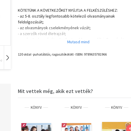
KÖTETÜNK A KÖVETKEZŐKET NYÚJTJA A FELKÉSZÜLÉSHEZ:
- az 5-8. osztály legfontosabb kötelező olvasmányainak
feldolgozását;
- az olvasmányok cselekményének vázát;
- a szerzők rövid életrajzát;
- a művek elemzését, a legfontosabb szereplők jellemzését;
- kérdéseket és feladatokat a művek elmélyült feldolgozásához
- az érvényes kerettanterveknek megfelelő tartalom;
120 oldal･puhatáblás, ragasztókötött･ISBN:
9789635781966
- tanórai és otthoni használatra egyaránt alkalmas.
vű
Hangoskönyv
Film
Zene
Minden, ami a sikeres felkészüléshez kell!
Mit vettek még, akik ezt vették?
KÖNYV
KÖNYV
KÖNYV