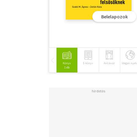
Belelapozok
Könyv
E-könyv
Antikvár
Idegen nyel
1 db