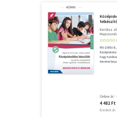
KÖNYV
Középisko
felkészít
irodalom 
Kertész J
mintafel
Magonynéc
MS-2385
MS-2385U 8.,
Középiskolai 
hogy hatékon
felvételi fe
n...
Online ár:
4 482 Ft
Eredeti ár: