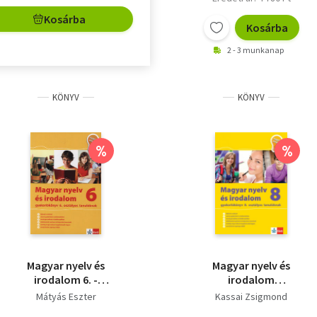
Kosárba
Kosárba
2 - 3 munkanap
KÖNYV
KÖNYV
%
%
Magyar nyelv és
Magyar nyelv és
irodalom 6. -
irodalom
gyakorlókönyv 6.
gyakorlókönyv 8.
Mátyás Eszter
Kassai Zsigmond
osztályos tanulóknak
osztályos tanulóknak