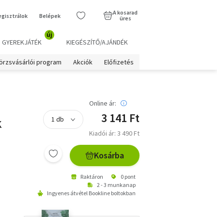
A kosarad
egisztrálok
Belépek
üres
új
GYEREKJÁTÉK
KIEGÉSZÍTŐ/AJÁNDÉK
örzsvásárlói program
Akciók
Előfizetés
Online ár:
3 141 Ft
k
Kiadói ár: 3 490 Ft
Kosárba
Raktáron
0 pont
2 - 3 munkanap
Ingyenes átvétel Bookline boltokban