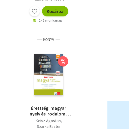
Kosárba
2 - 3 munkanap
KÖNYV
%
Érettségi magyar
nyelv és irodalom -
Feladatsorok a
Keisz Ágoston
középszintű írásbeli
Szarka Eszter