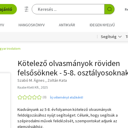
ajánló
R
YV
HANGOSKÖNYV
ANTIKVÁR
IDEGEN NYELVŰ
T
Segítség
gyar irodalom
Kötelező olvasmányok röviden
felsősöknek - 5-8. osztályosokna
Szabó M. Ágnes
Zoltán Kata
Raabe Klett Kft., 2025
Írj véleményt elsőként!
Kiadványunk az 5-8. évfolyamon kötelező olvasmányok
feldolgozásához nyújt segítséget. Célunk, hogy segítsük a
szépirodalmi művek felidézését, szempontokat adjunk az
elemzésükhöz.