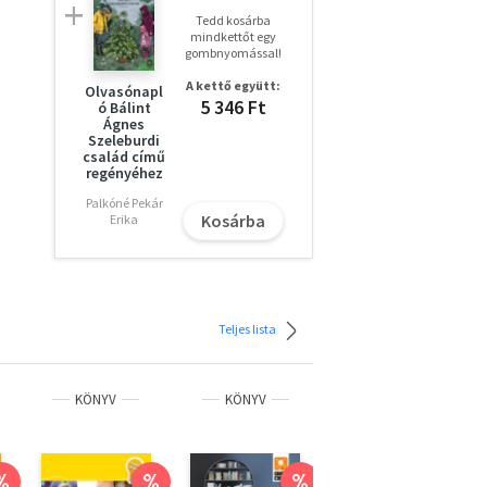
Tedd kosárba
mindkettőt egy
gombnyomással!
A kettő együtt:
Olvasónapl
5 346 Ft
ó Bálint
Ágnes
Szeleburdi
család című
;
regényéhez
Palkóné Pekár
Kosárba
Erika
Teljes lista
KÖNYV
KÖNYV
KÖNYV
%
%
%