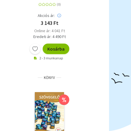
vizsgára - 2024-től
érvényes érettségi
szerint
Akciós ár:
3 143 Ft
Online ár: 4 041 Ft
Eredeti ár: 4 490 Ft
Kosárba
2 - 3 munkanap
KÖNYV
%