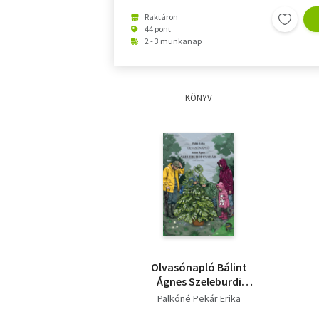
Raktáron
44 pont
2 - 3 munkanap
KÖNYV
Olvasónapló Bálint
Ágnes Szeleburdi
család című
Palkóné Pekár Erika
regényéhez