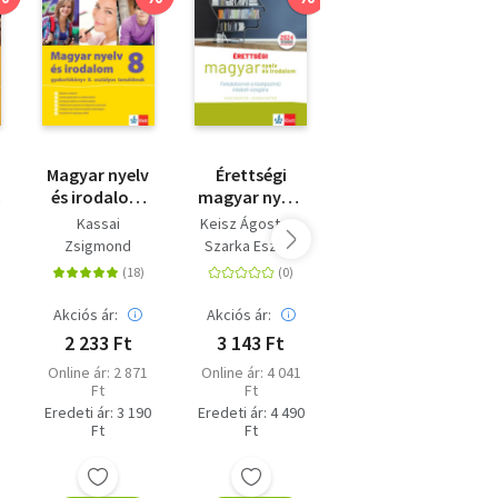
Magyar nyelv
Érettségi
Érettségi
.
és irodalom
magyar nyelv
felkészítő -
gyakorlókönyv
és irodalom -
Magyar nyelv
Kassai
Keisz Ágoston
Keisz Ágoston
v
8. osztályos
Feladatsorok
és irodalom
Zsigmond
Szarka Eszter
Dr.raátz Judit
tanulóknak -
a középszintű
közép- és
Antalné dr.
Jegyre megy
írásbeli
emelt szint
Szabó Ágnes
vizsgára -
Akciós ár:
Akciós ár:
2024-től
Online ár:
2 233 Ft
3 143 Ft
érvényes
4 941 Ft
Online ár: 2 871
Online ár: 4 041
érettségi
Ft
Ft
Eredeti ár: 5 490
szerint
Ft
Eredeti ár: 3 190
Eredeti ár: 4 490
Ft
Ft