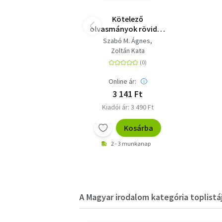
Kötelező
olvasmányok röviden
felsősöknek - 5-8.
Szabó M. Ágnes
osztályosoknak
Zoltán Kata
Online ár:
3 141 Ft
Kiadói ár: 3 490 Ft
Kosárba
2 - 3 munkanap
A Magyar irodalom kategória toplistá