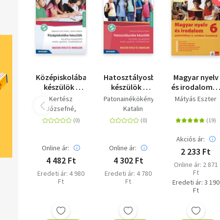
Középiskolába
Hatosztályosba
Magyar nyelv
készülök -
készülök -
és irodalom 6
felvételi
Magyar nyelv
-
Kertész
Patonainékökényesi
Mátyás Eszter
felkészítő -
és irodalom -
gyakorlóköny
Józsefné
Katalin
Magyar nyelv
Felvételi
6. osztályos
Magonynéczink
és irodalom -
felkészítő -
tanulóknak
Andrea
Elmélet,
Elmélet,
Akciós ár:
gyakorlat,
gyakorlat,
Online ár:
Online ár:
2 233 Ft
mintafeladatsorok
mintafeladatsorok
4 482 Ft
4 302 Ft
Online ár: 2 871
7-8. évfolyam
- 5-6. osztály
Ft
Eredeti ár: 4 980
Eredeti ár: 4 780
- MS-2385U
Ft
Ft
Eredeti ár: 3 190
Ft