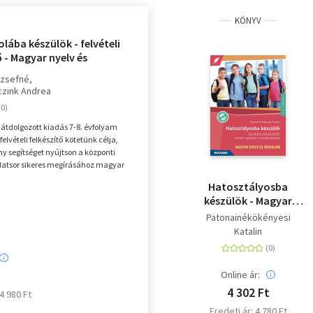
KÖNYV
lába készülök - felvételi
ő - Magyar nyelv és
- Elmélet, gyakorlat,
ózsefné
adatsorok 7-8. évfolyam -
zink Andrea
U
 átdolgozott kiadás 7-8. évfolyam
felvételi felkészítő kötetünk célja,
y segítséget nyújtson a központi
ladatsor sikeres megírásához magyar
Hatosztályosba
készülök - Magyar
nyelv és irodalom -
Patonainékökényesi
Felvételi felkészítő -
Katalin
Elmélet, gyakorlat,
mintafeladatsorok -
5-6. osztály
Online ár:
4 302 Ft
 4 980 Ft
Eredeti ár: 4 780 Ft