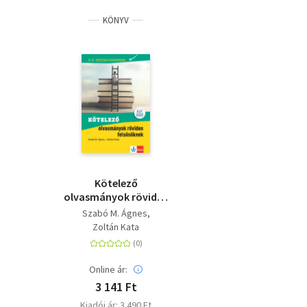
KÖNYV
Kötelező
olvasmányok röviden
felsősöknek - 5-8.
Szabó M. Ágnes
osztályosoknak
Zoltán Kata
Online ár:
3 141 Ft
Kiadói ár: 3 490 Ft