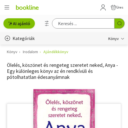
Üres
AI ajánló
Kategóriák
Könyv
Könyv
Irodalom
Ajándékkönyv
Életmód, egészség
Ölelés, köszönet és rengeteg szeretet neked, Anya -
Erotika
Egy különleges könyv az én rendkívüli és
pótolhatatlan édesanyámnak
Gyermek- és ifjúsági
Hobbi, szabadidő
Irodalom
Művészet
Szakkönyv