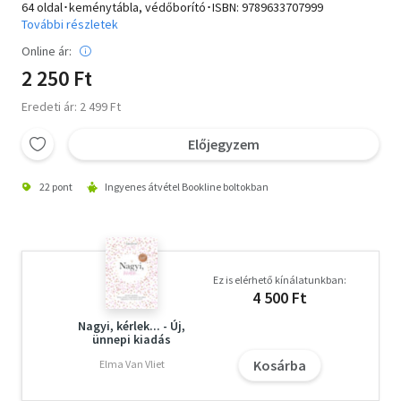
64 oldal･keménytábla, védőborító･ISBN:
9789633707999
További részletek
Online ár:
2 250 Ft
Eredeti ár: 2 499 Ft
Előjegyzem
22 pont
Ingyenes átvétel Bookline boltokban
Ez is elérhető kínálatunkban:
4 500 Ft
Nagyi, kérlek... - Új,
ünnepi kiadás
Kosárba
Elma Van Vliet