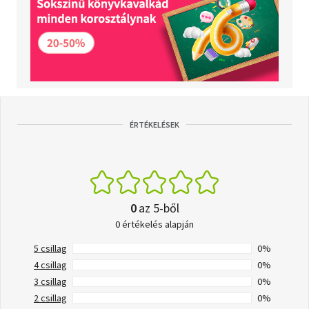
ÉRTÉKELÉSEK
0
az 5-ből
0 értékelés alapján
5 csillag
0%
4 csillag
0%
3 csillag
0%
2 csillag
0%