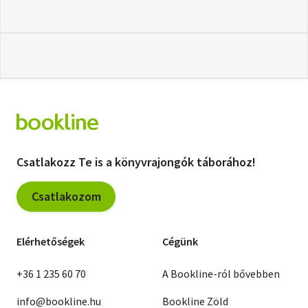
Csatlakozz Te is a könyvrajongók táborához!
Csatlakozom
Elérhetőségek
Cégünk
+36 1 235 60 70
A Bookline-ról bővebben
info@bookline.hu
Bookline Zöld