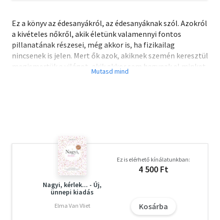
Ez a könyv az édesanyákról, az édesanyáknak szól. Azokról
a kivételes nőkről, akik életünk valamennyi fontos
pillanatának részesei, még akkor is, ha fizikailag
nincsenek is jelen. Mert ők azok, akiknek szemén keresztül
megismertük a világot, akik akkor sem hagynak el minket,
ha mi már úgy érezzük, hogy egyedül is boldogulunk.
Csupán néhány rövid vers, amit e kötet kínál. De ezek a
versek minden magasztos szónál jobban kifejezik azt a
szeretetet, amelyet édesanyánk iránt érzünk.
Ez is elérhető kínálatunkban:
4 500 Ft
Nagyi, kérlek... - Új,
ünnepi kiadás
Kosárba
Elma Van Vliet