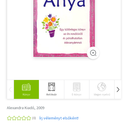
Szótár, nyelvkönyv
Tankönyv, segédkönyv
Társadalomtudomány
Természettudomány
Történelem
Vallás
Könyv
Antikvár
E-könyv
Idegen nyelvű
Hangos
Alexandra Kiadó, 2009
Írj véleményt elsőként!