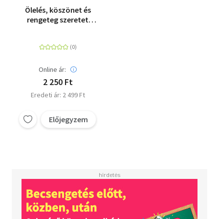
Ölelés, köszönet és
rengeteg szeretet
neked, Anya - Egy
különleges könyv az
én rendkívüli és
pótolhatatlan
édesanyámnak
Online ár:
2 250 Ft
Eredeti ár: 2 499 Ft
Előjegyzem