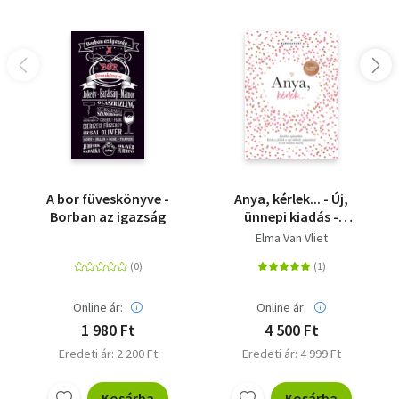
A bor füveskönyve -
Anya, kérlek... - Új,
Borban az igazság
ünnepi kiadás -
Emlékek ajándékba.
Elma Van Vliet
Kérdezz-felelek a régi
időkről, napjainkról és
sok minden másról
Online ár:
Online ár:
1 980 Ft
4 500 Ft
Eredeti ár: 2 200 Ft
Eredeti ár: 4 999 Ft
Kosárba
Kosárba