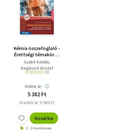
Kémia összefoglaló -
Érettségi témakörök
és kísérletek
Szabó Katalin
gondolkodtató
Keglevich Kristóf
kérdésekkel,
tanácsokkal - MS-
3330U
Online ár:
5 382 Ft
Eredeti ár: 5 980 Ft
Kosárba
2 - 3 munkanap