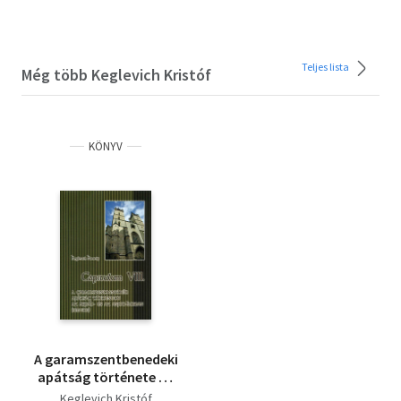
Teljes lista
Még több Keglevich Kristóf
KÖNYV
A garamszentbenedeki
apátság története az
Árpád- és az Anjou
Keglevich Kristóf