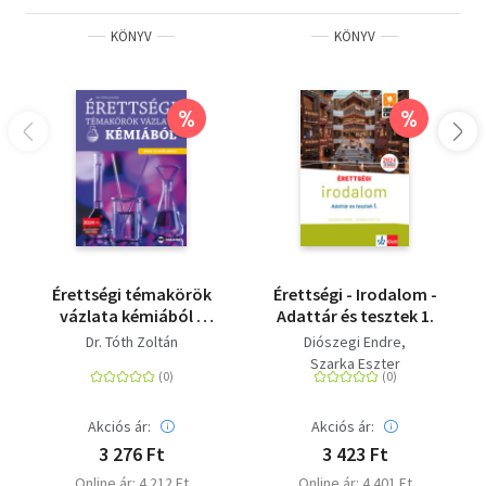
KÖNYV
KÖNYV
%
%
Érettségi témakörök
Érettségi - Irodalom -
vázlata kémiából -
Adattár és tesztek 1.
közép- és emelt
Dr. Tóth Zoltán
Diószegi Endre
szinten - A 2024-től
Szarka Eszter
alkalmazott érettségi
követelményrendszer
alapján
Akciós ár:
Akciós ár:
3 276 Ft
3 423 Ft
Online ár: 4 212 Ft
Online ár: 4 401 Ft