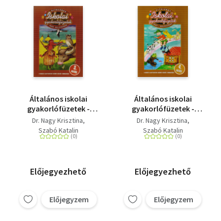
Általános iskolai
Általános iskolai
gyakorlófüzetek -
gyakorlófüzetek -
Írás-helyesírás 3.
Írás-helyesírás 4.
Dr. Nagy Krisztina
Dr. Nagy Krisztina
osztály
osztály
Szabó Katalin
Szabó Katalin
Előjegyezhető
Előjegyezhető
Előjegyzem
Előjegyzem