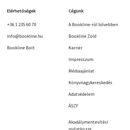
Elérhetőségek
Cégünk
+36 1 235 60 70
A Bookline-ról bővebben
info@bookline.hu
Bookline Zöld
Bookline Bolt
Karrier
Impresszum
Médiaajánlat
Könyvnagykereskedés
Adatvédelem
ÁSZF
Akadálymentesítési
nyilatkozat