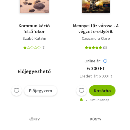
Kommunikáció
Mennyei tűz városa - A
felsőfokon
végzet ereklyéi 6.
Szabó Katalin
Cassandra Clare
Online ár:
6 300 Ft
Előjegyezhető
Eredeti ár: 6 999 Ft
Előjegyzem
Kosárba
2 - 3 munkanap
KÖNYV
KÖNYV