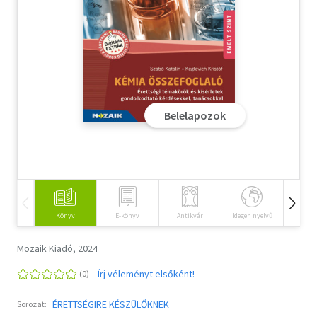
Szótár, nyelvkönyv
Tankönyv, segédkönyv
Társadalomtudomány
Belelapozok
Természettudomány
Történelem
Vallás
Könyv
E-könyv
Antikvár
Idegen nyelvű
Hangos
Mozaik Kiadó, 2024
Írj véleményt elsőként!
ÉRETTSÉGIRE KÉSZÜLŐKNEK
Sorozat: