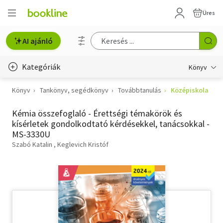
Üres
AI ajánló
Kategóriák
Könyv
Könyv
Tankönyv, segédkönyv
Továbbtanulás
Középiskola
Életmód, egészség
Kémia összefoglaló - Érettségi témakörök és
Erotika
kísérletek gondolkodtató kérdésekkel, tanácsokkal -
MS-3330U
Gyermek- és ifjúsági
Szabó Katalin
Keglevich Kristóf
Hobbi, szabadidő
Irodalom
Művészet
Szakkönyv