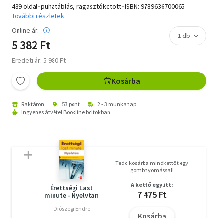
439 oldal･puhatáblás, ragasztókötött･ISBN:
9789636700065
További részletek
Online ár:
5 382 Ft
Eredeti ár: 5 980 Ft
Kosárba
Raktáron
53 pont
2 - 3 munkanap
Ingyenes átvétel Bookline boltokban
Tedd kosárba mindkettőt egy
gombnyomással!
A kettő együtt:
Érettségi Last
7 475 Ft
minute - Nyelvtan
Diószegi Endre
Kosárba