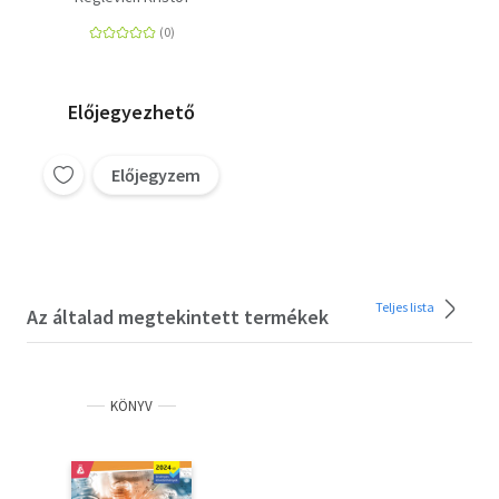
korban (1075-1403) -
Capitulum VIII.
Előjegyezhető
Előjegyzem
Teljes lista
Az általad megtekintett termékek
KÖNYV