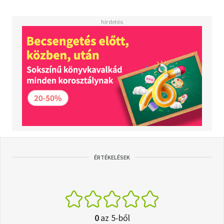
ÉRTÉKELÉSEK
0
az 5-ből