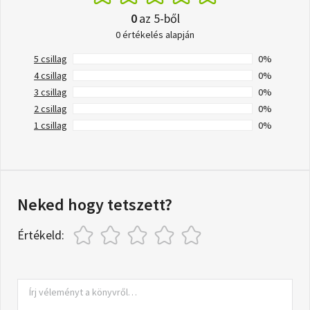
0
az 5-ből
0 értékelés alapján
5 csillag
0%
4 csillag
0%
3 csillag
0%
2 csillag
0%
1 csillag
0%
Neked hogy tetszett?
Értékeld: