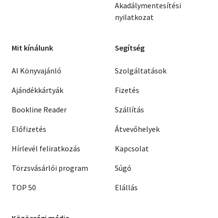
Akadálymentesítési
nyilatkozat
Mit kínálunk
Segítség
AI Könyvajánló
Szolgáltatások
Ajándékkártyák
Fizetés
Bookline Reader
Szállítás
Előfizetés
Átvevőhelyek
Hírlevél feliratkozás
Kapcsolat
Törzsvásárlói program
Súgó
TOP 50
Elállás
Közösségi média