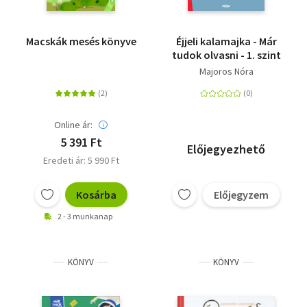
Macskák mesés könyve
Éjjeli kalamajka - Már
tudok olvasni - 1. szint
Majoros Nóra
Online ár:
5 391 Ft
Előjegyezhető
Eredeti ár: 5 990 Ft
Kosárba
Előjegyzem
2 - 3 munkanap
KÖNYV
KÖNYV