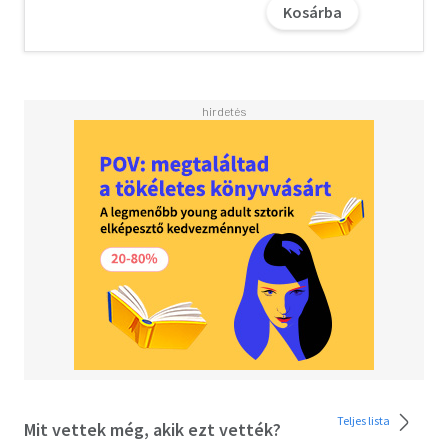
Kosárba
Borítóterv és illusztráció: Szabó Imola Julianna
SZABÓ IMOL A JULIANNA (1984) író és grafikus. Eddig
nyolc saját könyve jelent meg. Különféle hazai és
nemzetközi művészeti díjakat nyert: Móricz Zsigmond
Irodalmi Ösztöndíj (2014), 50 Fiatal Tehetség Program
(2015), Szép Magyar Könyv Díj (2015, 2016), Írók Boltja
Irodalmi Ösztöndíj (2016), Molnár István-fődíj (2016,
2018), WFA/Lengyelország Ösztöndíj (2020),
Erzsébetvárosi Irodalmi Ösztöndíj (2022), Évfordulós
Illusztrációs Fesztivál (2023), Jean-Jacques Rousseau
Fellowship (2025)
Teljes lista
Mit vettek még, akik ezt vették?