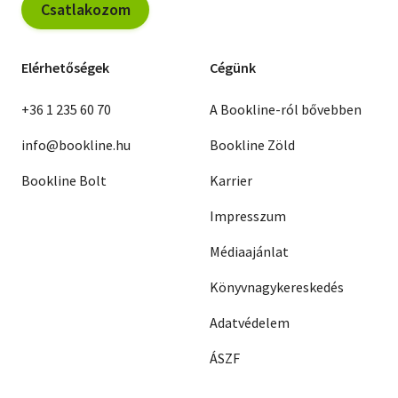
Csatlakozom
Elérhetőségek
Cégünk
+36 1 235 60 70
A Bookline-ról bővebben
info@bookline.hu
Bookline Zöld
Bookline Bolt
Karrier
Impresszum
Médiaajánlat
Könyvnagykereskedés
Adatvédelem
ÁSZF