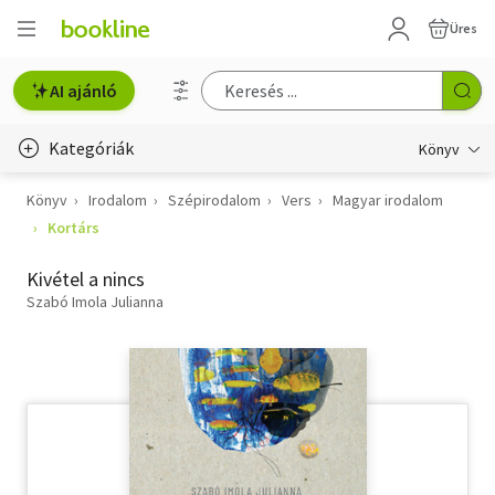
Üres
AI ajánló
Kategóriák
Könyv
Könyv
Irodalom
Szépirodalom
Vers
Magyar irodalom
Életmód, egészség
Kortárs
Erotika
Kivétel a nincs
Gyermek- és ifjúsági
Szabó Imola Julianna
Hobbi, szabadidő
Irodalom
Művészet
Szakkönyv