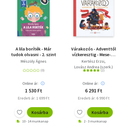
A lila boríték - Már
Várakozós - Adventtől
tudok olvasni - 2. szint
vízkeresztig - Mese-és
játékkönyv
Mészöly Ágnes
Kertész Erzsi
Lovász Andrea (szerk.)
Online ár:
Online ár:
1 530 Ft
6 291 Ft
Eredeti ár: 1 699 Ft
Eredeti ár: 6 990 Ft
Kosárba
Kosárba
10 - 14 munkanap
2 - 3 munkanap