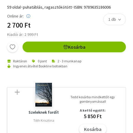
59 oldal･puhatáblás, ragasztókötött･ISBN:
9789635186006
Online ár:
2 700 Ft
Kiadói ár: 2 999 Ft
Kosárba
Raktáron
0 pont
2 - 3 munkanap
Ingyenes átvétel Bookline boltokban
Tedd kosárba mindkettőt egy
gombnyomással!
A kettő együtt:
Szeleknek fordít
5 850 Ft
Tóth Krisztina
Kosárba