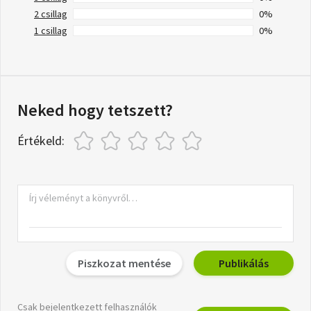
2 csillag
0%
1 csillag
0%
Neked hogy tetszett?
Értékeld:
Piszkozat mentése
Publikálás
Csak bejelentkezett felhasználók