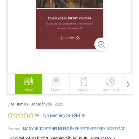
Szótár, nyelvkönyv
Tankönyv, segédkönyv
Társadalomtudomány
Természettudomány
Történelem
Vallás
Könyv
E-könyv
Antikvár
Idegen nyelvű
Hangos
Elte Humán Tudományok, 2025
Írj véleményt elsőként!
MAGYAR TÖRTÉNELMI EMLÉKEK ÉRTEKEZÉSEK SOROZAT
Sorozat:
537 oldal･cérnafűzött, keménytáblás･ISBN:
9789634165125