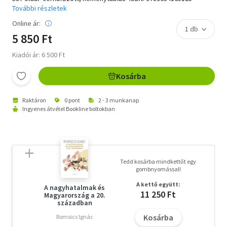
További részletek
Online ár:
5 850 Ft
Kiadói ár: 6 500 Ft
Kosárba
Raktáron
0 pont
2 - 3 munkanap
Ingyenes átvétel Bookline boltokban
Tedd kosárba mindkettőt egy
gombnyomással!
A kettő együtt:
A nagyhatalmak és
11 250 Ft
Magyarország a 20.
században
Kosárba
Romsics Ignác