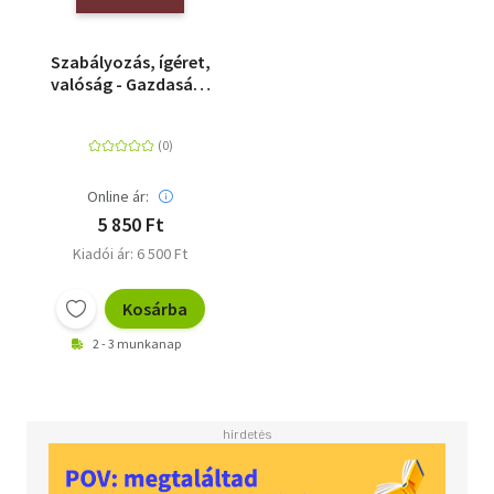
Szabályozás, ígéret,
valóság - Gazdaság-
és várostörténeti
tanulmányok a
magyar középkorról
Online ár:
5 850 Ft
Kiadói ár: 6 500 Ft
Kosárba
2 - 3 munkanap