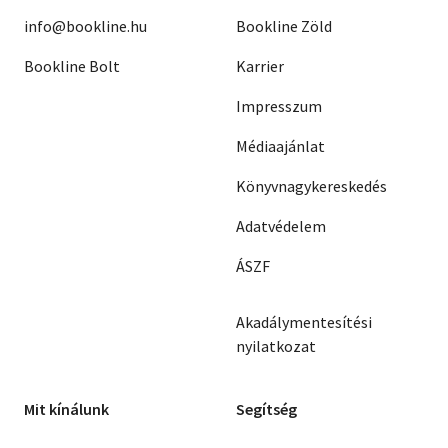
info@bookline.hu
Bookline Zöld
Bookline Bolt
Karrier
Impresszum
Médiaajánlat
Könyvnagykereskedés
Adatvédelem
ÁSZF
Akadálymentesítési
nyilatkozat
Mit kínálunk
Segítség