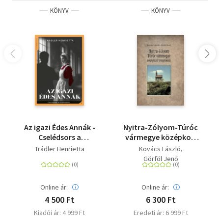
KÖNYV
KÖNYV
Az igazi Édes Annák -
Nyitra-Zólyom-Túróc
Cselédsors a
vármegye középkori
fővárosban
templomai
Trádler Henrietta
Kovács László
Görföl Jenő
Online ár:
Online ár:
4 500 Ft
6 300 Ft
Kiadói ár: 4 999 Ft
Eredeti ár: 6 999 Ft