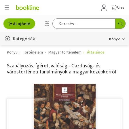
Üres
AI ajánló
Kategóriák
Könyv
Könyv
Történelem
Magyar történelem
Általános
Életmód, egészség
Szabályozás, ígéret, valóság - Gazdaság- és
Erotika
várostörténeti tanulmányok a magyar középkorról
Gyermek- és ifjúsági
Hobbi, szabadidő
Irodalom
Művészet
Szakkönyv