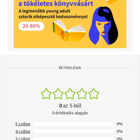
ÉRTÉKELÉSEK
0
az 5-ből
0 értékelés alapján
5 csillag
0%
4 csillag
0%
3 csillag
0%