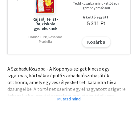
Tedd kosárba mindkettőt egy
gombnyomással!
A kettő együtt:
Rajzolj te is! -
5 211 Ft
Rajziskola
gyerekeknek
Hanne Türk, Rosanna
Kosárba
Pradella
A Szabadulószoba - A Koponya-sziget kincse egy
izgalmas, kártyákra épülő szabadulószoba játék
otthonra, amely egy veszélyekkel teli kalandra hív a
dzsungelbe. A történet szerint egy elhagyatott szigetre
érkezel, ahol egy ősi templom mélyén rejtőzik egy
legendás kincs - a cél pedig egyértelmű: megtalálni a
Koponya-sziget kincsét, és kijutni épségben. Csakhogy az
út nem lesz egyszerű: döntéseket kell hoznod,
rejtvényeket megoldanod, és elkerülnöd a csapdákat,
különben a kaland rossz véget érhet.