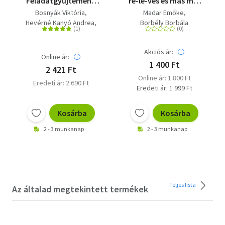
Feladatgyűjtemény
re-le-ves és más me-
Bosnyák Viktória
sék - Szí-nez-he-tő raj-
Bosnyák Viktória
Madar Emőke
regényéhez
zok-kal
Hevérné Kanyó Andrea
Borbély Borbála
Dudás Győző
Akciós ár:
Online ár:
1 400 Ft
2 421 Ft
Online ár: 1 800 Ft
Eredeti ár: 2 690 Ft
Eredeti ár: 1 999 Ft
Kosárba
Kosárba
2 - 3 munkanap
2 - 3 munkanap
Teljes lista
Az általad megtekintett termékek