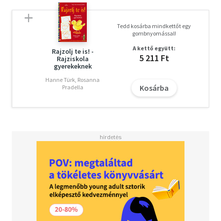
Tedd kosárba mindkettőt egy
gombnyomással!
A kettő együtt:
Rajzolj te is! -
5 211 Ft
Rajziskola
gyerekeknek
Hanne Türk, Rosanna
Kosárba
Pradella