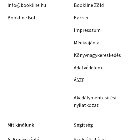
info@bookline.hu
Bookline Zöld
Bookline Bolt
Karrier
Impresszum
Médiaajánlat
Könyvnagykereskedés
Adatvédelem
ÁSZF
Akadálymentesítési
nyilatkozat
Mit kínálunk
Segítség
AI Könyvajánló
Szolgáltatások