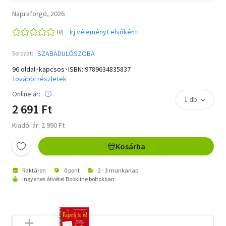
Napraforgó, 2026
Írj véleményt elsőként!
SZABADULÓSZOBA
Sorozat:
96 oldal･kapcsos･ISBN:
9789634835837
További részletek
Online ár:
2 691 Ft
Kiadói ár: 2 990 Ft
Kosárba
Raktáron
0 pont
2 - 3 munkanap
Ingyenes átvétel Bookline boltokban