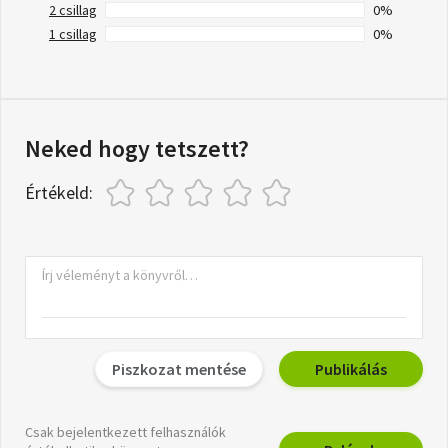
2 csillag
0%
1 csillag
0%
Neked hogy tetszett?
Értékeld:
Piszkozat mentése
Publikálás
Csak bejelentkezett felhasználók