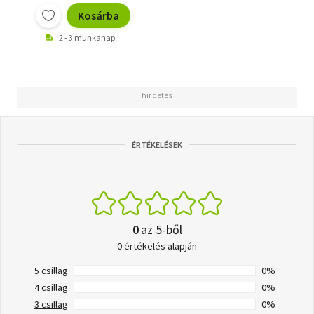
Kosárba
2 - 3 munkanap
ÉRTÉKELÉSEK
0
az 5-ből
0 értékelés alapján
5 csillag
0%
4 csillag
0%
3 csillag
0%