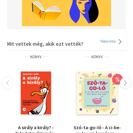
Teljes lista
Mit vettek még, akik ezt vették?
KÖNYV
KÖNYV
%
A sirály a király? -
Szó-ta-go-ló - A ci-be-