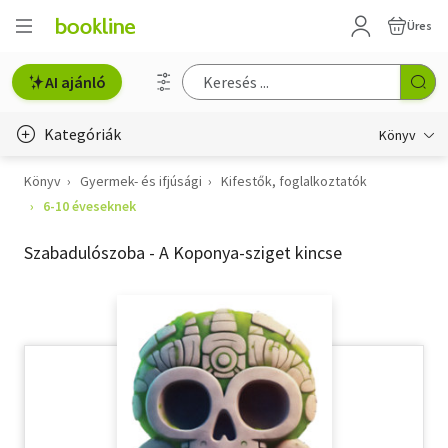
Üres
AI ajánló
Kategóriák
Könyv
Könyv
Gyermek- és ifjúsági
Kifestők, foglalkoztatók
Életmód, egészség
6-10 éveseknek
Erotika
Szabadulószoba - A Koponya-sziget kincse
Gyermek- és ifjúsági
Hobbi, szabadidő
Irodalom
Művészet
Szakkönyv