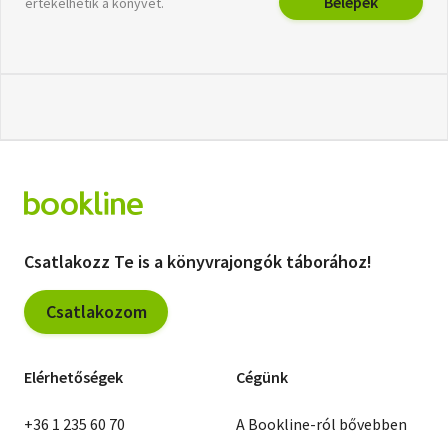
Belépek
értékelhetik a könyvet.
Csatlakozz Te is a könyvrajongók táborához!
Csatlakozom
Elérhetőségek
Cégünk
+36 1 235 60 70
A Bookline-ról bővebben