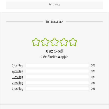
ÉRTÉKELÉSEK
0
az 5-ből
0 értékelés alapján
5 csillag
0%
4 csillag
0%
3 csillag
0%
2 csillag
0%
1 csillag
0%