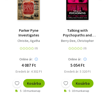
Parker Pyne
Talking with
Investigates
Psychopaths and
Savages: Guilty but
Christie, Agatha
Berry-Dee, Christopher
Insane
Online ár:
Online ár:
4 087 Ft
5 054 Ft
Eredeti ár: 4 302 Ft
Eredeti ár: 5 320 Ft
Kosárba
Kosárba
5 - 10 munkanap
5 - 10 munkanap