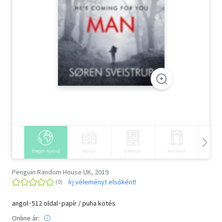
Szótár, nyelvkönyv
Tankönyv, segédkönyv
Társadalomtudomány
Természettudomány
Történelem
Vallás
Idegen nyelvű
Könyv
E-könyv
Antikvár
Hangos
Penguin Random House UK, 2019
Írj véleményt elsőként!
angol･512 oldal･papír / puha kötés
Online ár: