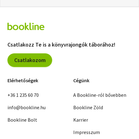
Csatlakozz Te is a könyvrajongók táborához!
Csatlakozom
Elérhetőségek
Cégünk
+36 1 235 60 70
A Bookline-ról bővebben
info@bookline.hu
Bookline Zöld
Bookline Bolt
Karrier
Impresszum