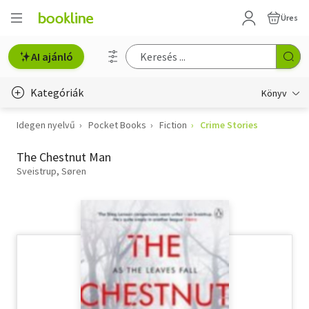
Üres
AI ajánló
Kategóriák
Könyv
Idegen nyelvű
Pocket Books
Fiction
Crime Stories
Életmód, egészség
The Chestnut Man
Erotika
Sveistrup, Søren
Gyermek- és ifjúsági
Hobbi, szabadidő
Irodalom
Művészet
Szakkönyv