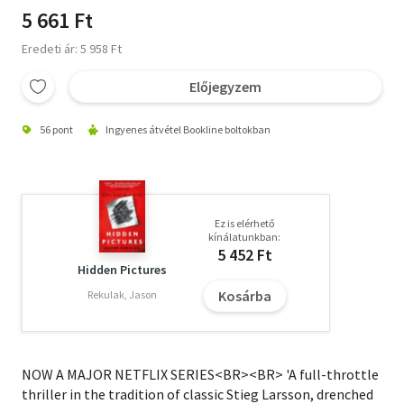
5 661 Ft
Eredeti ár: 5 958 Ft
Előjegyzem
56 pont
Ingyenes átvétel Bookline boltokban
Ez is elérhető
kínálatunkban:
5 452 Ft
Hidden Pictures
Kosárba
Rekulak, Jason
NOW A MAJOR NETFLIX SERIES<BR><BR> 'A full-throttle
thriller in the tradition of classic Stieg Larsson, drenched