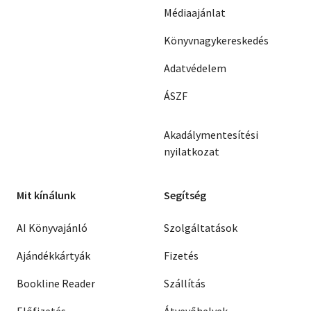
Médiaajánlat
Könyvnagykereskedés
Adatvédelem
ÁSZF
Akadálymentesítési
nyilatkozat
Mit kínálunk
Segítség
AI Könyvajánló
Szolgáltatások
Ajándékkártyák
Fizetés
Bookline Reader
Szállítás
Előfizetés
Átvevőhelyek