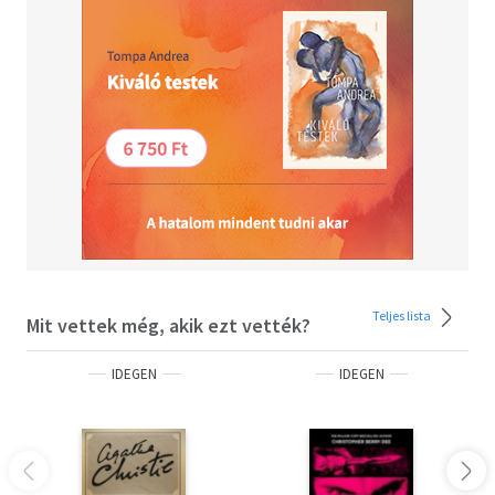
spot' The Times<BR><BR> 'Has success written all over
it' Daily Express<BR><BR> 'Creepy, clever and packed with
tension' Sun<BR><BR> 'If you are one of the millions who
enjoyed The Killing, you'll want to read the first novel by
its creator' Guardian<BR><BR> The Times Best
Paperbacks of the Month<BR> ___________<BR> <BR>
Praise for The Killing<BR><BR> 'TV of the absolute finest
quality... the writing shines' Guardian<BR><BR>
'Excellent... A shrewd mix of police procedural, political
thriller and domestic drama' New York Times
Teljes lista
Mit vettek még, akik ezt vették?
IDEGEN
IDEGEN