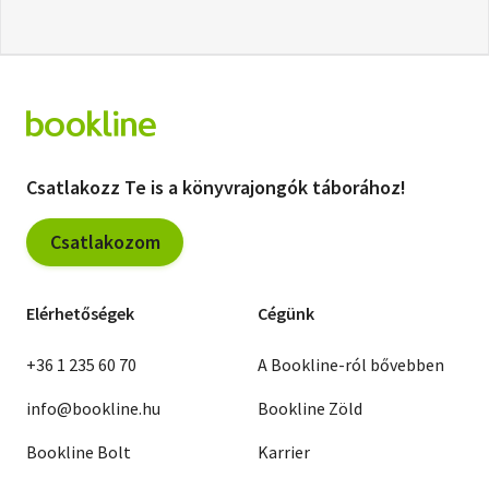
Csatlakozz Te is a könyvrajongók táborához!
Csatlakozom
Elérhetőségek
Cégünk
+36 1 235 60 70
A Bookline-ról bővebben
info@bookline.hu
Bookline Zöld
Bookline Bolt
Karrier