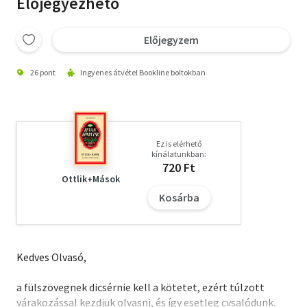
Előjegyezhető
Előjegyzem
26 pont
Ingyenes átvétel Bookline boltokban
Ez is elérhető
kínálatunkban:
720 Ft
Ottlik+Mások
Kosárba
Kedves Olvasó,
a fülszövegnek dicsérnie kell a kötetet, ezért túlzott
várakozással kezdjük olvasni, és így esetleg cvsalódunk.