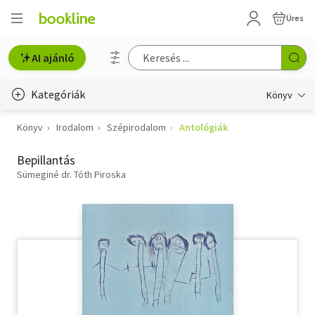
Üres
AI ajánló
Kategóriák
Könyv
Könyv
Irodalom
Szépirodalom
Antológiák
Életmód, egészség
Bepillantás
Erotika
Sümeginé dr. Tóth Piroska
Gyermek- és ifjúsági
Hobbi, szabadidő
Irodalom
Művészet
Szakkönyv