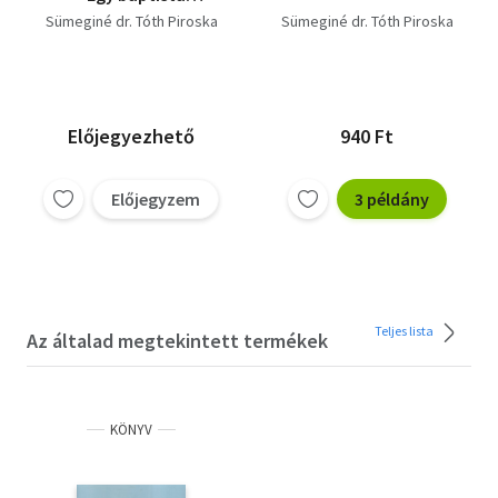
misszionárius a XX.
Sümeginé dr. Tóth Piroska
Sümeginé dr. Tóth Piroska
században
Előjegyezhető
940 Ft
Előjegyzem
3 példány
Teljes lista
Az általad megtekintett termékek
KÖNYV