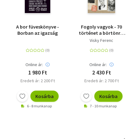
A bor füveskönyve -
Fogoly vagyok - 70
Borban az igazság
történet a börtönről
és a barátságról
Visky Ferenc
Online ár:
Online ár:
1 980 Ft
2 430 Ft
Eredeti ár: 2 200 Ft
Eredeti ár: 2 700 Ft
Kosárba
Kosárba
6 - 8 munkanap
7 - 10 munkanap