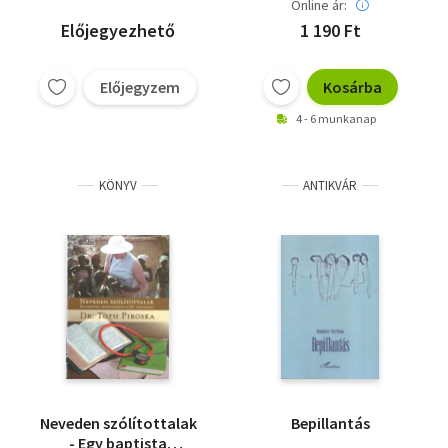
Online ár:
Előjegyezhető
1 190 Ft
Előjegyzem
Kosárba
4 - 6 munkanap
KÖNYV
ANTIKVÁR
Neveden szólítottalak
Bepillantás
- Egy baptista