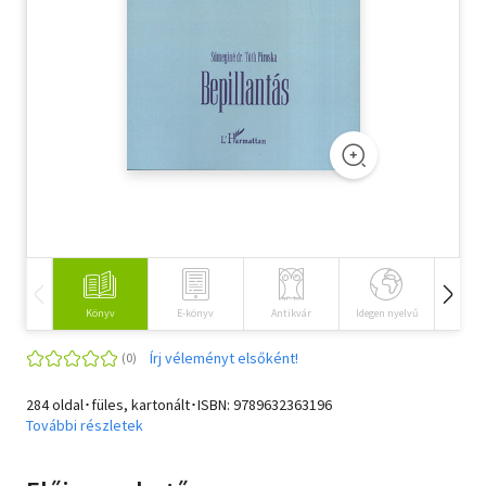
Szótár, nyelvkönyv
Tankönyv, segédkönyv
Társadalomtudomány
Természettudomány
Történelem
Vallás
Könyv
E-könyv
Antikvár
Idegen nyelvű
Hangos
Írj véleményt elsőként!
284 oldal･füles, kartonált･ISBN:
9789632363196
További részletek