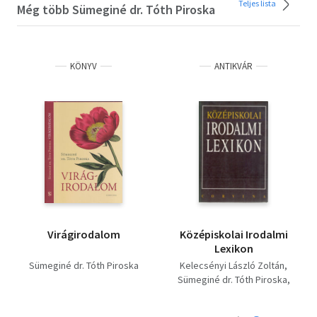
Teljes lista
Még több Sümeginé dr. Tóth Piroska
KÖNYV
ANTIKVÁR
Virágirodalom
Középiskolai Irodalmi
Lexikon
Sümeginé dr. Tóth Piroska
Kelecsényi László Zoltán
Sümeginé dr. Tóth Piroska
Farkasné Juhász Krisztina
Fenyő D. György