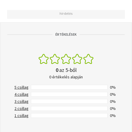
ÉRTÉKELÉSEK
0
az 5-ből
0 értékelés alapján
5 csillag
0%
4 csillag
0%
3 csillag
0%
2 csillag
0%
1 csillag
0%