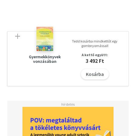
Tedd kosárba mindkettőt egy
gombnyomással!
A kettő együtt:
Gyermekkönyvek
3 492 Ft
vonzásában
Kosárba