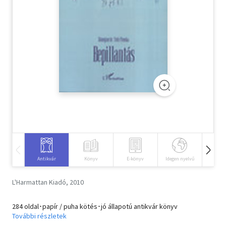
Szótár, nyelvkönyv
Tankönyv, segédkönyv
Társadalomtudomány
Természettudomány
Történelem
Vallás
Antikvár
Könyv
E-könyv
Idegen nyelvű
Hangos
L'Harmattan Kiadó, 2010
284 oldal･papír / puha kötés･jó állapotú antikvár könyv
További részletek