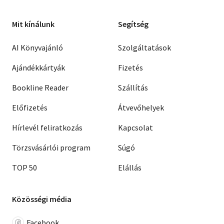
Mit kínálunk
Segítség
AI Könyvajánló
Szolgáltatások
Ajándékkártyák
Fizetés
Bookline Reader
Szállítás
Előfizetés
Átvevőhelyek
Hírlevél feliratkozás
Kapcsolat
Törzsvásárlói program
Súgó
TOP 50
Elállás
Közösségi média
Facebook