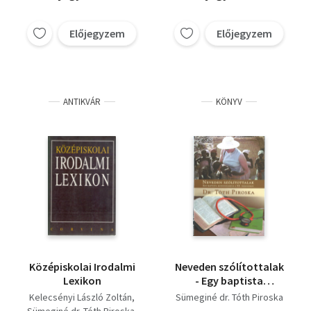
Előjegyzem
Előjegyzem
ANTIKVÁR
KÖNYV
Középiskolai Irodalmi
Neveden szólítottalak
Lexikon
- Egy baptista
misszionárius a XX.
Kelecsényi László Zoltán
Sümeginé dr. Tóth Piroska
században