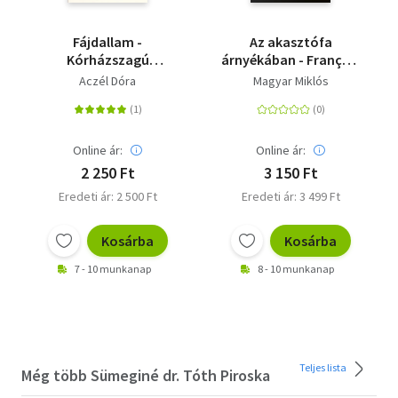
Fájdallam -
Az akasztófa
Kórházszagú
árnyékában - François
kamaszkor
Villon
Aczél Dóra
Magyar Miklós
Online ár:
Online ár:
2 250 Ft
3 150 Ft
Eredeti ár: 2 500 Ft
Eredeti ár: 3 499 Ft
Kosárba
Kosárba
7 - 10 munkanap
8 - 10 munkanap
Teljes lista
Még több Sümeginé dr. Tóth Piroska