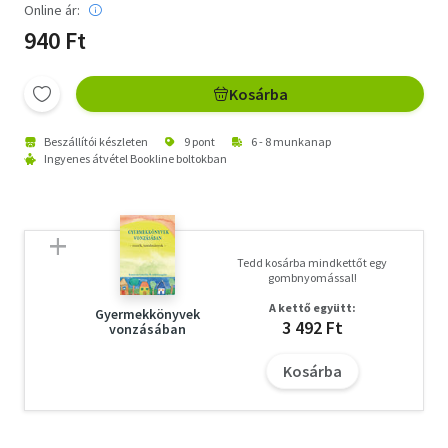
Online ár:
940 Ft
Kosárba
Beszállítói készleten
9 pont
6 - 8 munkanap
Ingyenes átvétel Bookline boltokban
Tedd kosárba mindkettőt egy
gombnyomással!
A kettő együtt:
Gyermekkönyvek
3 492 Ft
vonzásában
Kosárba