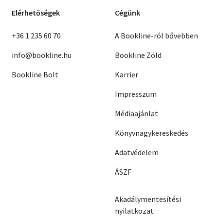
Elérhetőségek
Cégünk
+36 1 235 60 70
A Bookline-ról bővebben
info@bookline.hu
Bookline Zöld
Bookline Bolt
Karrier
Impresszum
Médiaajánlat
Könyvnagykereskedés
Adatvédelem
ÁSZF
Akadálymentesítési
nyilatkozat