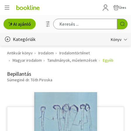
Üres
AI ajánló
Kategóriák
Könyv
Antikvár könyv
Irodalom
Irodalomtörténet
Életmód, egészség
Magyar irodalom
Tanulmányok, műelemzések
Egyéb
Erotika
Bepillantás
Gyermek- és ifjúsági
Sümeginé dr. Tóth Piroska
Hobbi, szabadidő
Irodalom
Művészet
Szakkönyv