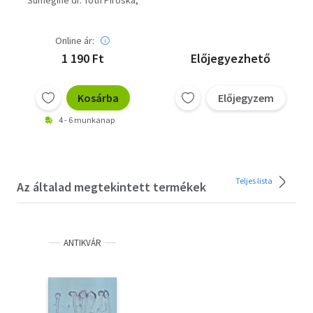
Sümeginé dr. Tóth Piroska
Farkasné Juhász Krisztina
Fenyő D. György
Online ár:
1 190 Ft
Előjegyezhető
Kosárba
Előjegyzem
4 - 6 munkanap
Teljes lista
Az általad megtekintett termékek
ANTIKVÁR