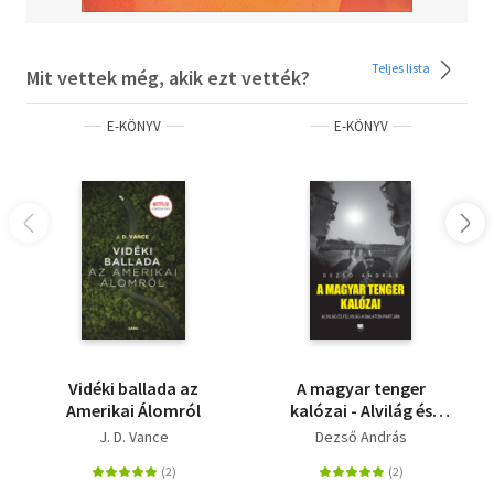
Teljes lista
Mit vettek még, akik ezt vették?
E-KÖNYV
E-KÖNYV
Vidéki ballada az
A magyar tenger
Amerikai Álomról
kalózai - Alvilág és
felvilág a Balaton
J. D. Vance
Dezső András
partján