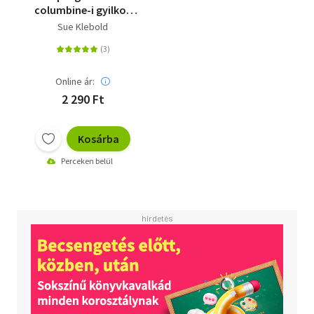
columbine-i gyilkos
édesanyjának
Sue Klebold
vallomása
Online ár:
2 290 Ft
Kosárba
Perceken belül