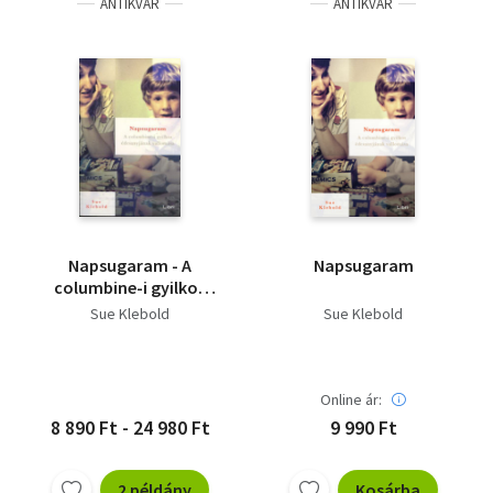
ANTIKVÁR
ANTIKVÁR
Napsugaram - A
Napsugaram
columbine-i gyilkos
édesanyjának
Sue Klebold
Sue Klebold
vallomása
Online ár:
8 890 Ft - 24 980 Ft
9 990 Ft
2 példány
Kosárba