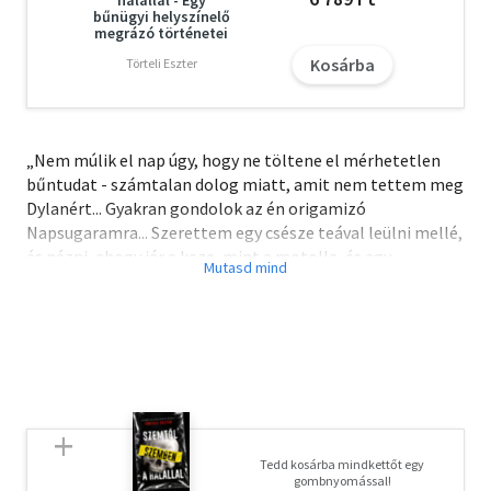
bűnügyi helyszínelő
megrázó történetei
Kosárba
Törteli Eszter
„Nem múlik el nap úgy, hogy ne töltene el mérhetetlen
bűntudat - számtalan dolog miatt, amit nem tettem meg
Dylanért... Gyakran gondolok az én origamizó
Napsugaramra... Szerettem egy csésze teával leülni mellé,
és nézni, ahogy jár a keze, mint a motolla, és egy
papírlapból békát, medvét, ollós rákot varázsol. Mindig
ámultam, hogy pár hajtástól teljesen átváltozik a sima
papír, és új jelentést kap. És csak csodáltam a kész művet,
a bonyolult hajtások számomra megfejthetetlen,
kiismerhetetlen rendszerét. Columbine után valami
nagyon hasonlót éreztem. Ki-be fordítgattam, amit tudni
véltem magamról, a fiamról, a családomról, és hol rémmé
változott a fiú, hol a rém vissza fiúvá." Sue Klebold annak a
Tedd kosárba mindkettőt egy
középiskolás fiúnak az édesanyja, aki másodmagával
gombnyomással!