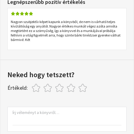
Legnépszerűbb pozitív értékelés
Nagyon szubjektív képet kapunk a könyvből, de nem is várható teljes
kívűlállóság egy anyától. Nagyon értékes munkát végez azóta amióta
megtörtént ez a szörnyűség, így a könyvvel és a munkájával próbálja
felhívni a világ figyelmét arra, hogy szinte bárki tinédzser gyereke válhat
bármivé. Két
Neked hogy tetszett?
Értékeld: