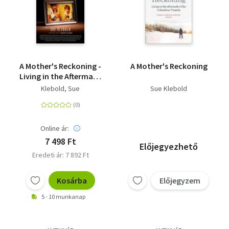
A Mother's Reckoning -
A Mother's Reckoning
Living in the Aftermath
of Tragedy
Klebold, Sue
Sue Klebold
Online ár:
7 498 Ft
Előjegyezhető
Eredeti ár: 7 892 Ft
Kosárba
Előjegyzem
5 - 10 munkanap