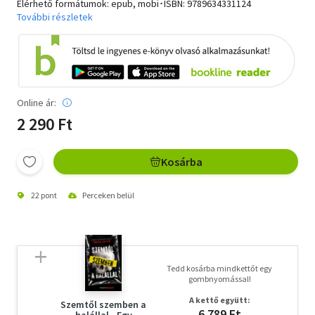
Elérhető formátumok: epub, mobi･ISBN:
9789634331124
További részletek
Online ár:
2 290 Ft
Kosárba
22 pont
Perceken belül
Tedd kosárba mindkettőt egy
gombnyomással!
A kettő együtt:
Szemtől szemben a
6 789 Ft
halállal - Egy