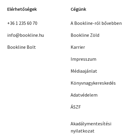
Elérhetőségek
Cégünk
+36 1 235 60 70
A Bookline-ról bővebben
info@bookline.hu
Bookline Zöld
Bookline Bolt
Karrier
Impresszum
Médiaajánlat
Könyvnagykereskedés
Adatvédelem
ÁSZF
Akadálymentesítési
nyilatkozat