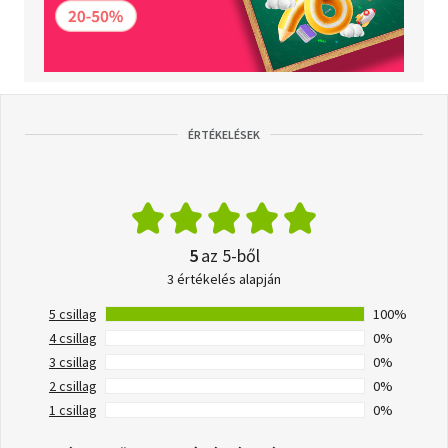
ÉRTÉKELÉSEK
5
az 5-ből
3 értékelés alapján
5 csillag
100%
4 csillag
0%
3 csillag
0%
2 csillag
0%
1 csillag
0%