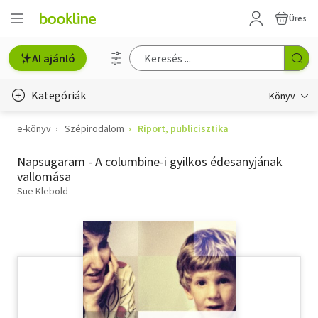
Üres
AI ajánló
Kategóriák
Könyv
e-könyv
Szépirodalom
Riport, publicisztika
Életmód, egészség
Napsugaram - A columbine-i gyilkos édesanyjának
Erotika
vallomása
Gyermek- és ifjúsági
Sue Klebold
Hobbi, szabadidő
Irodalom
Művészet
Szakkönyv