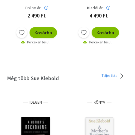
Online ár:
Kiadói ár:
2 490 Ft
4 490 Ft
Kosárba
Kosárba
Perceken belül
Perceken belül
Teljes lista
Még több Sue Klebold
IDEGEN
KÖNYV