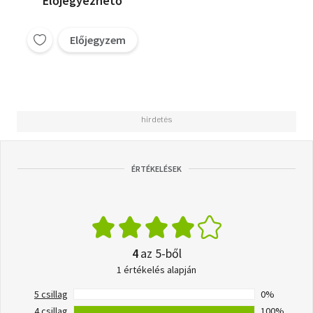
Előjegyezhető
Előjegyzem
ÉRTÉKELÉSEK
4
az 5-ből
1 értékelés alapján
5 csillag
0%
4 csillag
100%