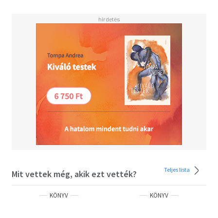
is.
A hajsza Oroszország fagyos vidékeitől a Fehér Házig tart,
Malone-nak pedig nemcsak Zorinnal kell megküzdenie,
hanem szembe kell szállnia legmélyebb félelmével is –
egy súlyos gyengeséggel, amit hosszú ideig elutasított,
ám most mindent veszélybe sodor…
Steve Berry inspiráló, új thrillerében minden megvan,
amit tőle várunk: valóság, fikció és történelem.
Teljes lista
Mit vettek még, akik ezt vették?
KÖNYV
KÖNYV