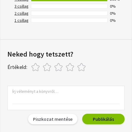
3 csillag
0%
2 csillag
0%
1 csillag
0%
Neked hogy tetszett?
Értékeld:
Piszkozat mentése
Publikálás