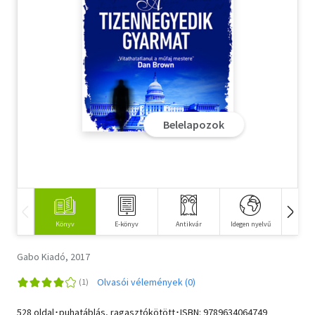
Szótár, nyelvkönyv
Tankönyv, segédkönyv
Társadalomtudomány
Természettudomány
Belelapozok
Történelem
Vallás
Könyv
E-könyv
Antikvár
Idegen nyelvű
Hangos
Gabo Kiadó, 2017
Olvasói vélemények (0)
528 oldal･puhatáblás, ragasztókötött･ISBN:
9789634064749