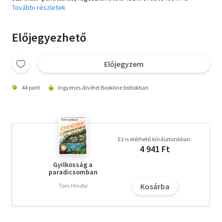
További részletek
Előjegyezhető
Előjegyzem
44 pont
Ingyenes átvétel Bookline boltokban
Ez is elérhető kínálatunkban:
4 941 Ft
Gyilkosság a
paradicsomban
Kosárba
Tom Hindle