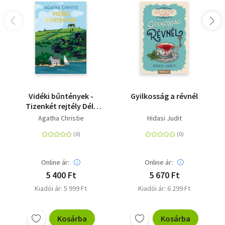
Vidéki bűntények -
Gyilkosság a révnél
Tizenkét rejtély Dél-
Angliából
Agatha Christie
Hidasi Judit
Online ár:
Online ár:
5 400 Ft
5 670 Ft
Kiadói ár: 5 999 Ft
Kiadói ár: 6 299 Ft
Kosárba
Kosárba