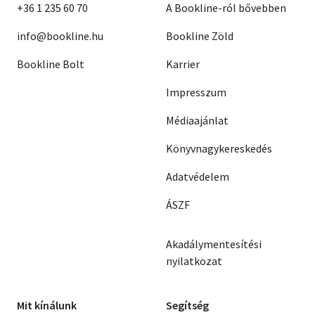
+36 1 235 60 70
A Bookline-ról bővebben
info@bookline.hu
Bookline Zöld
Bookline Bolt
Karrier
Impresszum
Médiaajánlat
Könyvnagykereskedés
Adatvédelem
ÁSZF
Akadálymentesítési
nyilatkozat
Mit kínálunk
Segítség