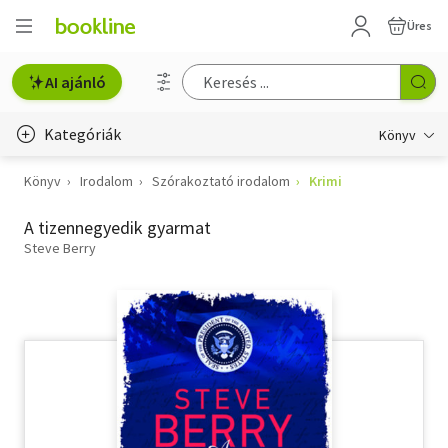
Üres
AI ajánló
Kategóriák
Könyv
Könyv
Irodalom
Szórakoztató irodalom
Krimi
Életmód, egészség
A tizennegyedik gyarmat
Erotika
Steve Berry
Gyermek- és ifjúsági
Hobbi, szabadidő
Irodalom
Művészet
Szakkönyv