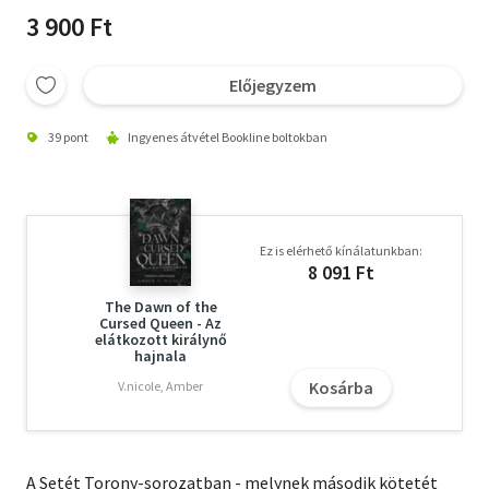
3 900 Ft
Előjegyzem
39 pont
Ingyenes átvétel Bookline boltokban
Ez is elérhető kínálatunkban:
8 091 Ft
The Dawn of the
Cursed Queen - Az
elátkozott királynő
hajnala
Kosárba
V.nicole, Amber
A Setét Torony-sorozatban - melynek második kötetét