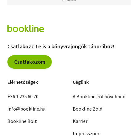
Csatlakozz Te is a könyvrajongók táborához!
Csatlakozom
Elérhetőségek
Cégünk
+36 1 235 60 70
A Bookline-ról bővebben
info@bookline.hu
Bookline Zöld
Bookline Bolt
Karrier
Impresszum