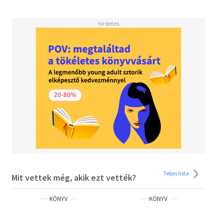
"elmozdult világokban" játszódó könyv, amely, bár nem
zárul le benne a főhősök sorsa, mégis élvezetes
olvasmány.
Teljes lista
Mit vettek még, akik ezt vették?
KÖNYV
KÖNYV