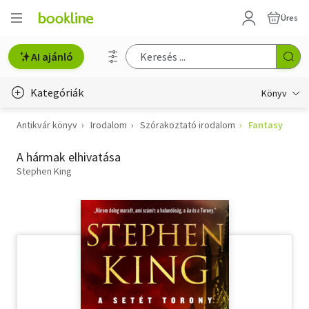
Üres
AI ajánló
Kategóriák
Könyv
Antikvár könyv
Irodalom
Szórakoztató irodalom
Fantasy
Életmód, egészség
A hármak elhivatása
Erotika
Stephen King
Gyermek- és ifjúsági
Hobbi, szabadidő
Irodalom
Művészet
Szakkönyv