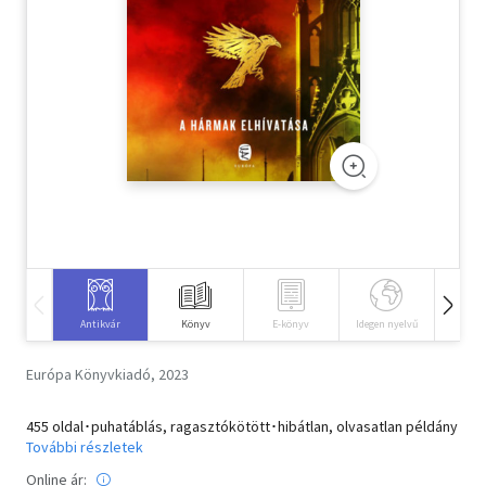
Szótár, nyelvkönyv
Tankönyv, segédkönyv
Társadalomtudomány
Természettudomány
Történelem
Vallás
Antikvár
Könyv
E-könyv
Idegen nyelvű
Hangos
Európa Könyvkiadó, 2023
455 oldal･puhatáblás, ragasztókötött･hibátlan, olvasatlan példány
További részletek
Online ár: