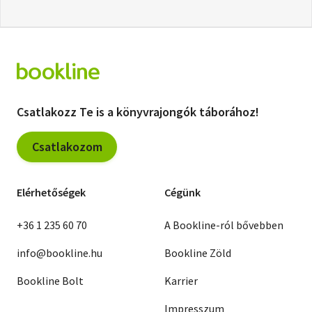
Csatlakozz Te is a könyvrajongók táborához!
Csatlakozom
Elérhetőségek
Cégünk
+36 1 235 60 70
A Bookline-ról bővebben
info@bookline.hu
Bookline Zöld
Bookline Bolt
Karrier
Impresszum