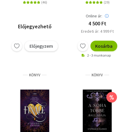
Online ár:
4 500 Ft
Előjegyezhető
Eredeti ár: 4 999 Ft
Előjegyzem
Kosárba
2 - 3 munkanap
KÖNYV
KÖNYV
%