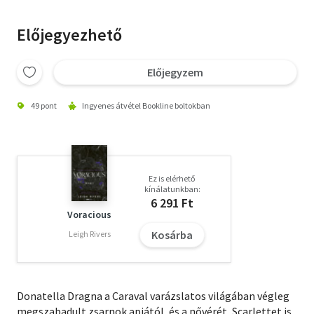
Előjegyezhető
Előjegyzem
49 pont
Ingyenes átvétel Bookline boltokban
Ez is elérhető
kínálatunkban:
6 291 Ft
Voracious
Kosárba
Leigh Rivers
Donatella Dragna a Caraval varázslatos világában végleg
megszabadult zsarnok apjától, és a nővérét, Scarlettet is