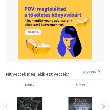
kezdődik igazán!
Olvasd el mások véleményét is!
Teljes lista
Mit vettek még, akik ezt vették?
KÖNYV
KÖNYV