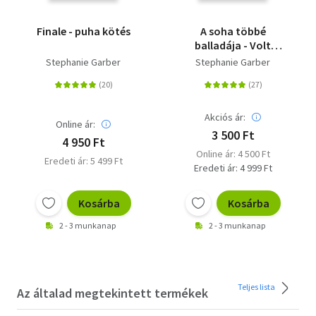
Finale - puha kötés
A soha többé
balladája - Volt
egyszer egy összetört
Stephanie Garber
Stephanie Garber
szív 2.
Akciós ár:
Online ár:
3 500 Ft
4 950 Ft
Online ár: 4 500 Ft
Eredeti ár: 5 499 Ft
Eredeti ár: 4 999 Ft
Kosárba
Kosárba
2 - 3 munkanap
2 - 3 munkanap
Teljes lista
Az általad megtekintett termékek