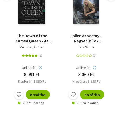
The Dawn of the
Fallen Academy -
Cursed Queen - Az
Negyedik Év -
elátkozott királynő
Bukottak Akadémiája
V.nicole, Amber
Leia Stone
hajnala - (Különleges
4.
kiadás)
Online ár:
Online ár:
8 091 Ft
3 060 Ft
Kiadói ár: 8 990 Ft
Kiadói ár: 3 399 Ft
Kosárba
Kosárba
2 - 3 munkanap
2 - 3 munkanap