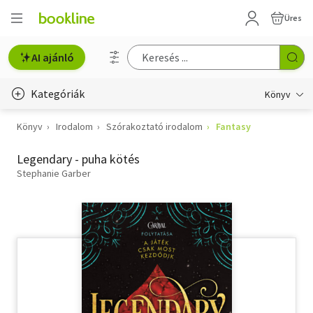
Üres
AI ajánló
Kategóriák
Könyv
Könyv
Irodalom
Szórakoztató irodalom
Fantasy
Életmód, egészség
Legendary - puha kötés
Erotika
Stephanie Garber
Gyermek- és ifjúsági
Hobbi, szabadidő
Irodalom
Művészet
Szakkönyv