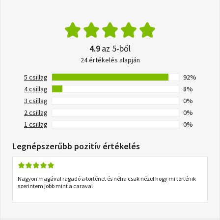
4.9
az 5-ből
24 értékelés alapján
5 csillag
92%
4 csillag
8%
3 csillag
0%
2 csillag
0%
1 csillag
0%
Legnépszerűbb pozitív értékelés
Nagyon magával ragadó a történet és néha csak nézel hogy mi történik
szerintem jobb mint a caraval