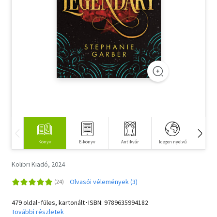
Szótár, nyelvkönyv
Tankönyv, segédkönyv
Társadalomtudomány
Természettudomány
Történelem
Vallás
Könyv
E-könyv
Antikvár
Idegen nyelvű
Hangos
Kolibri Kiadó, 2024
Olvasói vélemények (3)
479 oldal･füles, kartonált･ISBN:
9789635994182
További részletek