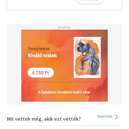
A fösvénység a megszerzett véges javakhoz való
rendületlen ragaszkodás. E ragaszkodás
megmutatkozhat a szerzés túlzó vágyában (kapzsiság) és
a megszerzett dolgok birtoklásában. A birtoklás
túlzottságát jelzi, hogy a fösvény a számára szükséges
mértékben sem válik meg javaitól, nem költi pénzét,
esetleg nagy vagyon birtokában is nyomorog. Azt hiszi,
maga rendelkezik anyagi javaival, gazdagságát csak a
saját ügyességének köszönheti. Ezért a fösvénység a
kevélység édes gyermeke.
Teljes lista
Mit vettek még, akik ezt vették?