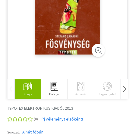
Szótár, nyelvkönyv
Tankönyv, segédkönyv
Társadalomtudomány
Természettudomány
Történelem
Vallás
Könyv
E-könyv
Antikvár
Idegen nyelvű
Hangos
TYPOTEX ELEKTRONIKUS KIADÓ, 2013
Írj véleményt elsőként!
A hét főbűn
Sorozat: