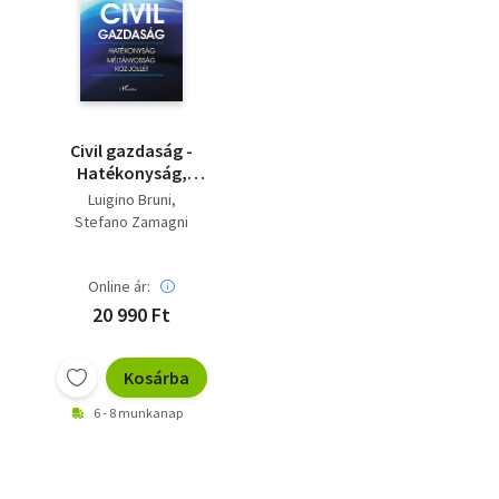
Civil gazdaság -
Hatékonyság,
méltányosság és köz-
Luigino Bruni
jóllét
Stefano Zamagni
Online ár:
20 990 Ft
Kosárba
6 - 8 munkanap