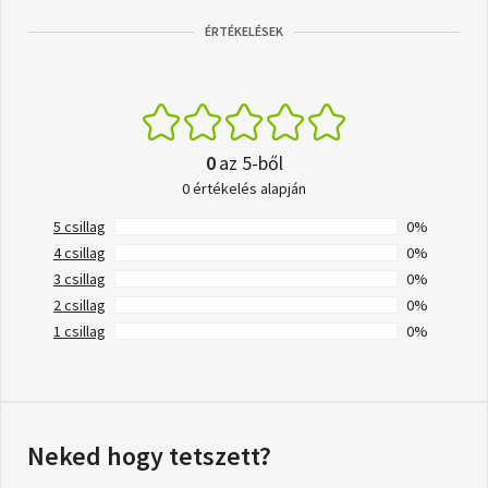
ÉRTÉKELÉSEK
0
az 5-ből
0 értékelés alapján
5 csillag
0%
4 csillag
0%
3 csillag
0%
2 csillag
0%
1 csillag
0%
Neked hogy tetszett?