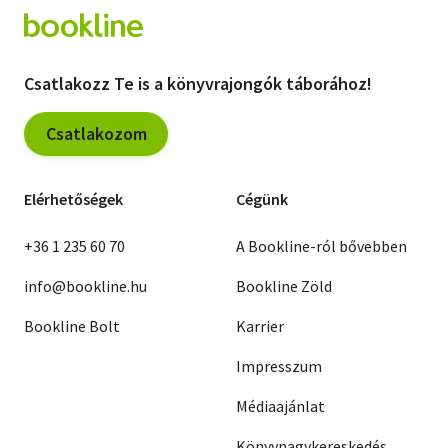
Csatlakozz Te is a könyvrajongók táborához!
Csatlakozom
Elérhetőségek
Cégünk
+36 1 235 60 70
A Bookline-ról bővebben
info@bookline.hu
Bookline Zöld
Bookline Bolt
Karrier
Impresszum
Médiaajánlat
Könyvnagykereskedés