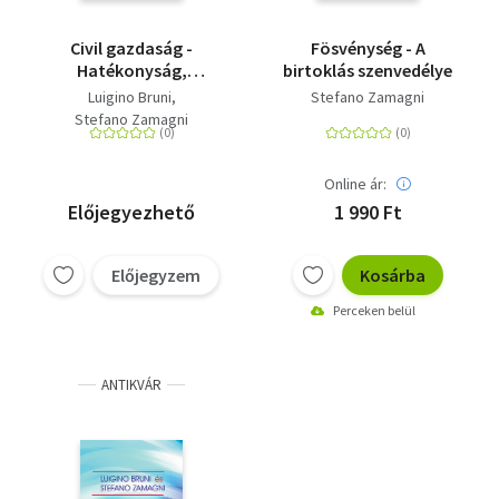
Civil gazdaság -
Fösvénység - A
Hatékonyság,
birtoklás szenvedélye
méltányosság és köz-
Luigino Bruni
Stefano Zamagni
jóllét
Stefano Zamagni
Online ár:
Előjegyezhető
1 990 Ft
Előjegyzem
Kosárba
Perceken belül
ANTIKVÁR