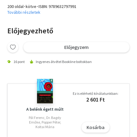
200 oldal･kötve･ISBN:
9789632797991
További részletek
Előjegyezhető
Előjegyzem
16 pont
Ingyenes átvétel Bookline boltokban
Ez is elérhető kínálatunkban:
2 601 Ft
A belénk égett múlt
Pál Ferenc, Dr. Bagdy
Emőke, Popper Péter,
Kosárba
Koltai Mária