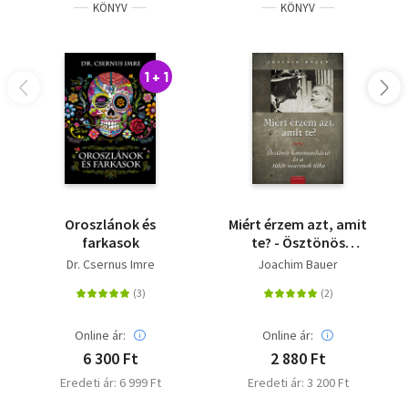
KÖNYV
KÖNYV
1 + 1
Oroszlánok és
Miért érzem azt, amit
farkasok
te? - Ösztönös
kommunikáció és a
Dr. Csernus Imre
Joachim Bauer
tükör neuronok titka
Online ár:
Online ár:
6 300 Ft
2 880 Ft
Eredeti ár: 6 999 Ft
Eredeti ár: 3 200 Ft