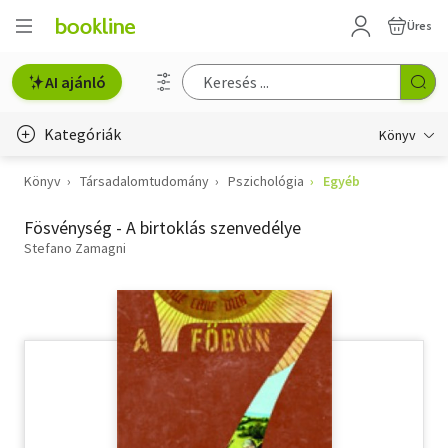
Üres
AI ajánló
Kategóriák
Könyv
Könyv
Társadalomtudomány
Pszichológia
Egyéb
Életmód, egészség
Fösvénység - A birtoklás szenvedélye
Erotika
Stefano Zamagni
Gyermek- és ifjúsági
Hobbi, szabadidő
Irodalom
Művészet
Szakkönyv