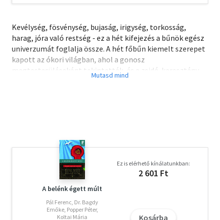
Kevélység, fösvénység, bujaság, irigység, torkosság,
harag, jóra való restség - ez a hét kifejezés a bűnök egész
univerzumát foglalja össze. A hét főbűn kiemelt szerepet
kapott az ókori világban, ahol a gonosz
megtestesüléseként tekintették, és a zsidó-keresztény
kultúrkörben az erkölcstelenség megfékezésének egyik
alappillére lett. Mit mondanak ezek a kifejezések
napjainkban? Mi maradt meg egykori végzetes és
veszedelmes természetükből?
Egy dolog biztos: vétekről és bűnről ismét időszerű
beszélni. Ebben az új sorozatban hét tudós kutat az újabb
válaszok után. A főbűnöket egészen szokatlan
Ez is elérhető kínálatunkban:
szemlélettel vizsgálják, amely távol áll attól a vallásos
2 601 Ft
hagyománytól, amelyben eredetileg kifejlődtek.
Kiállhatatlan szenvedélyként értelmezik őket, melyek az
A belénk égett múlt
emberiség azon képességét fejezik ki, amellyel
Pál Ferenc, Dr. Bagdy
különbséget teszünk jó és rossz között.
Emőke, Popper Péter,
Kosárba
Koltai Mária