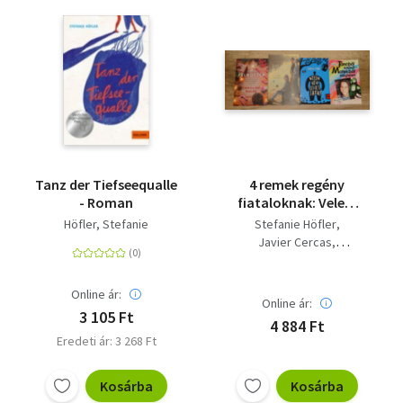
Tanz der Tiefseequalle
4 remek regény
- Roman
fiataloknak: Velem
nem lehet járni, A
Höfler, Stefanie
Stefanie Höfler
határ törvényei,
Javier Cercas
Táncból kitűnő -
Brigitte Blobel
matekból elégtelen, A
Caroline Hulse
felnőttek
Online ár:
Online ár:
3 105 Ft
4 884 Ft
Eredeti ár: 3 268 Ft
Kosárba
Kosárba