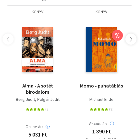
KÖNYV
KÖNYV
%
Alma - A sötét
Momo - puhatáblás
birodalom
Berg Judit
Polgár Judit
Michael Ende
Akciós ár:
Online ár:
1 890 Ft
5 031 Ft