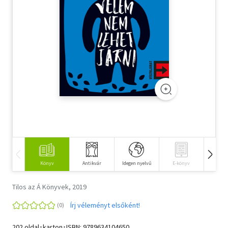
Szótár, nyelvkönyv
Tankönyv, segédkönyv
Társadalomtudomány
Természettudomány
Történelem
Vallás
Könyv
Antikvár
Idegen nyelvű
E-könyv
Hangos
Tilos az Á Könyvek, 2019
Írj véleményt elsőként!
202 oldal･karton･ISBN:
9789634104650