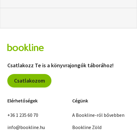
Csatlakozz Te is a könyvrajongók táborához!
Csatlakozom
Elérhetőségek
Cégünk
+36 1 235 60 70
A Bookline-ról bővebben
info@bookline.hu
Bookline Zöld