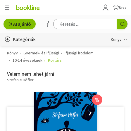
Üres
AI ajánló
Kategóriák
Könyv
Könyv
Gyermek- és ifjúsági
Ifjúsági irodalom
Életmód, egészség
10-14 éveseknek
Kortárs
Erotika
Velem nem lehet járni
Gyermek- és ifjúsági
Stefanie Höfler
Hobbi, szabadidő
%
Irodalom
Művészet
Szakkönyv