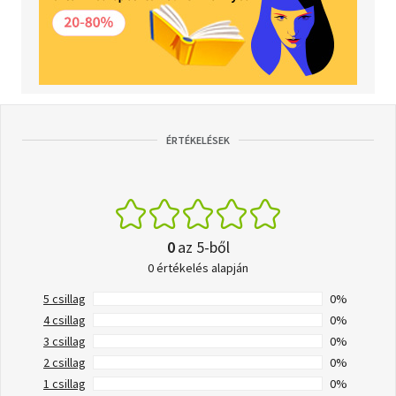
ÉRTÉKELÉSEK
0
az 5-ből
0 értékelés alapján
5 csillag
0%
4 csillag
0%
3 csillag
0%
2 csillag
0%
1 csillag
0%