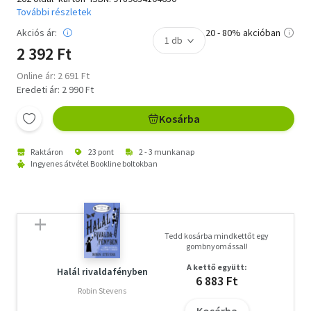
További részletek
Akciós ár:
20 - 80% akcióban
2 392 Ft
Online ár: 2 691 Ft
Eredeti ár: 2 990 Ft
Kosárba
Raktáron
23 pont
2 - 3 munkanap
Ingyenes átvétel Bookline boltokban
Tedd kosárba mindkettőt egy
gombnyomással!
A kettő együtt:
Halál rivaldafényben
6 883 Ft
Robin Stevens
Kosárba