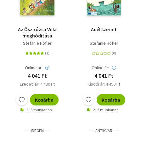
Az Őszirózsa Villa
Adél szerint
meghódítása
Stefanie Höfler
Stefanie Höfler
Online ár:
Online ár:
4 041 Ft
4 041 Ft
Eredeti ár: 4 490 Ft
Kiadói ár: 4 490 Ft
Kosárba
Kosárba
2 - 3 munkanap
2 - 3 munkanap
IDEGEN
ANTIKVÁR