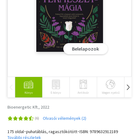
Szótár, nyelvkönyv
Tankönyv, segédkönyv
Társadalomtudomány
Belelapozok
Természettudomány
Történelem
Vallás
Könyv
E-könyv
Antikvár
Idegen nyelvű
Hangos
Bioenergetic Kft., 2022
Olvasói vélemények (2)
175 oldal･puhatáblás, ragasztókötött･ISBN:
9789632912189
További részletek