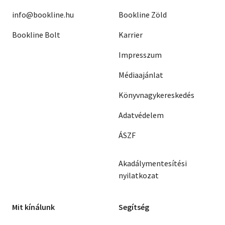
info@bookline.hu
Bookline Zöld
Bookline Bolt
Karrier
Impresszum
Médiaajánlat
Könyvnagykereskedés
Adatvédelem
ÁSZF
Akadálymentesítési
nyilatkozat
Mit kínálunk
Segítség