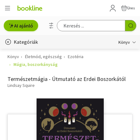
Üres
AI ajánló
Kategóriák
Könyv
Könyv
Életmód, egészség
Ezotéria
Életmód, egészség
Mágia, boszorkányság
Erotika
Természetmágia - Útmutató az Erdei Boszorkától
Gyermek- és ifjúsági
Lindsay Squire
Hobbi, szabadidő
Irodalom
Művészet
Szakkönyv