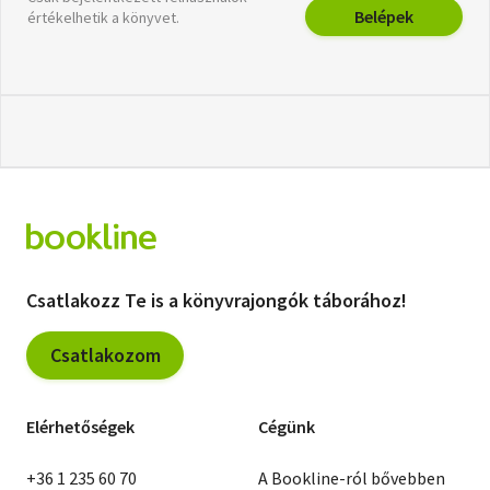
Belépek
értékelhetik a könyvet.
Csatlakozz Te is a könyvrajongók táborához!
Csatlakozom
Elérhetőségek
Cégünk
+36 1 235 60 70
A Bookline-ról bővebben