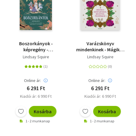
Boszorkányok -
Varázskönyv
képregény -
mindenkinek - Mágikus
Történetek
szertartások,
Lindsay Squire
Lindsay Squire
javasasszonyokról,
receptek, ősi bűbájok
gyógyítókról és
varázslókról
Online ár:
Online ár:
6 291 Ft
6 291 Ft
Kiadói ár: 6 990 Ft
Kiadói ár: 6 990 Ft
Kosárba
Kosárba
1 - 2 munkanap
1 - 2 munkanap