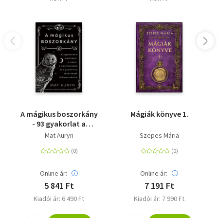
A mágikus boszorkány
Mágiák könyve 1.
- 93 gyakorlat a
meditáció, mágia,
Mat Auryn
Szepes Mária
manifesztáció és a
pszichikus képességek
felébresztésére
Online ár:
Online ár:
5 841 Ft
7 191 Ft
Kiadói ár: 6 490 Ft
Kiadói ár: 7 990 Ft