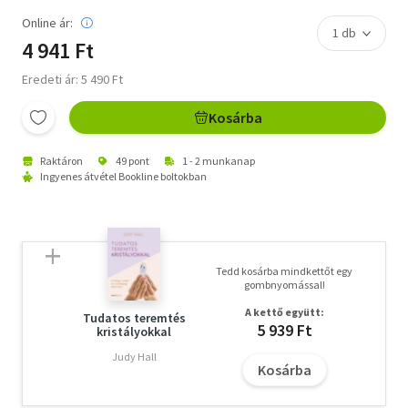
Online ár:
4 941 Ft
Eredeti ár: 5 490 Ft
Kosárba
Raktáron
49 pont
1 - 2 munkanap
Ingyenes átvétel Bookline boltokban
Tedd kosárba mindkettőt egy
gombnyomással!
A kettő együtt:
Tudatos teremtés
5 939 Ft
kristályokkal
Judy Hall
Kosárba