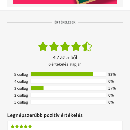
ÉRTÉKELÉSEK
4.7
az 5-ből
6 értékelés alapján
5 csillag
83%
4 csillag
0%
3 csillag
17%
2 csillag
0%
1 csillag
0%
Legnépszerűbb pozitív értékelés