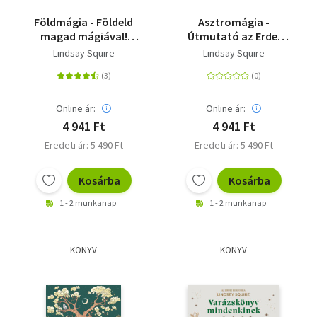
Földmágia - Földeld
Asztromágia -
magad mágiával!
Útmutató az Erdei
Kapcsolódj életed és a
Boszorkától
Lindsay Squire
Lindsay Squire
természet
évszakaihoz
Online ár:
Online ár:
4 941 Ft
4 941 Ft
Eredeti ár: 5 490 Ft
Eredeti ár: 5 490 Ft
Kosárba
Kosárba
1 - 2 munkanap
1 - 2 munkanap
KÖNYV
KÖNYV