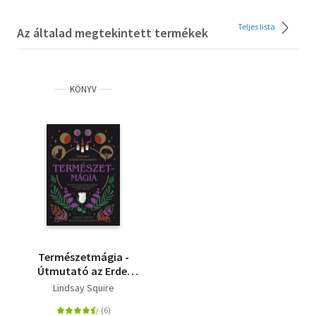
Teljes lista
Az általad megtekintett termékek
KÖNYV
Természetmágia -
Útmutató az Erdei
Boszorkától
Lindsay Squire