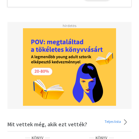
- Varázslás
- Szín- és gyertyamágia
- Gyógynövények
- Jóslás: tarot, jövőbelátás, inga
- Saját pecsétrajz készítése
- A boszorkány kapcsolata a Holddal és
- a természettel
- Praktikák titkos boszorkányoknak
... és még sok minden más!
Találj rá a saját mágikus utadra, fogadd magadba a
természethez kötődő boszorkányság csodálatos világát.
Tartsd mindig szem előtt a wicca erkölcsi intelmet:
"Tégy, amit akarsz, amíg nem ártasz vele senkinek!"
Olvasd el mások véleményét is!
Teljes lista
Mit vettek még, akik ezt vették?
KÖNYV
KÖNYV