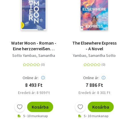
Water Moon - Roman -
The Elsewhere Express
Eine herzzerreißende
- A Novel
Liebesgeschichte,
Sotto Yambao, Samantha
Yambao, Samantha Sotto
wärmend wie eine
Tasse Jasmintee
Online ár:
Online ár:
8 493 Ft
7 886 Ft
Eredeti ár: 8 939 Ft
Eredeti ár: 8 301 Ft
Kosárba
Kosárba
5 - 10 munkanap
5 - 10 munkanap