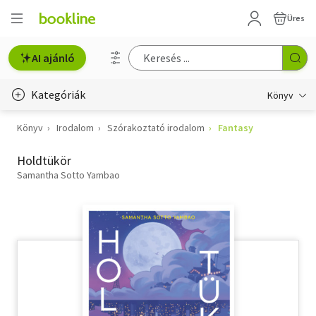
Üres
AI ajánló
Kategóriák
Könyv
Könyv
Irodalom
Szórakoztató irodalom
Fantasy
Életmód, egészség
Holdtükör
Erotika
Samantha Sotto Yambao
Gyermek- és ifjúsági
Hobbi, szabadidő
Irodalom
Művészet
Szakkönyv