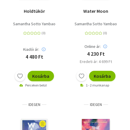
Holdtükör
Water Moon
Samantha Sotto Yambao
Samantha Sotto Yambao
Online ár:
Kiadói ár:
4 230 Ft
4 480 Ft
Eredeti ár: 4 699 Ft
Kosárba
Kosárba
Perceken belül
1 - 2 munkanap
IDEGEN
IDEGEN