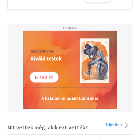
varázslattal szőtt utazásnak, hogy megtalálják az apját
és a tolvaj által elvitt döntést. Esőtócsákon keresztül,
papírdarvak hátán, az éjfél és a hajnal közé feszülő hídon
át, egészen a felhők közé rejtett éjszakai piacig vezet az
útjuk.
De minél közelebb kerülnek az igazsághoz, annál
nyilvánvalóbbá válik: Hanának is van egy titka. Egy döntés,
amit ha meghoz, soha többé nem fordulhat vissza.
Teljes lista
Mit vettek még, akik ezt vették?