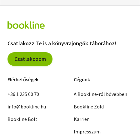
Csatlakozz Te is a könyvrajongók táborához!
Csatlakozom
Elérhetőségek
Cégünk
+36 1 235 60 70
A Bookline-ról bővebben
info@bookline.hu
Bookline Zöld
Bookline Bolt
Karrier
Impresszum