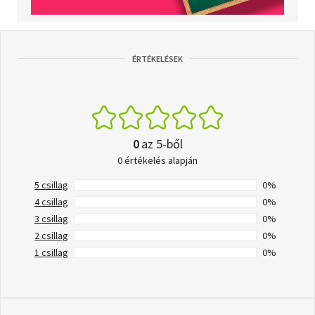
ÉRTÉKELÉSEK
0
az 5-ből
0 értékelés alapján
5 csillag
0%
4 csillag
0%
3 csillag
0%
2 csillag
0%
1 csillag
0%