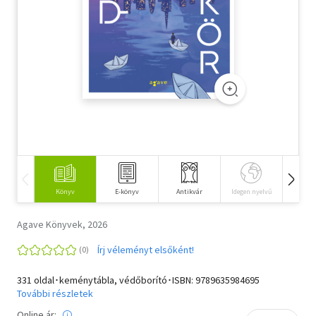
Szótár, nyelvkönyv
Tankönyv, segédkönyv
Társadalomtudomány
Természettudomány
Történelem
Vallás
Könyv
E-könyv
Antikvár
Idegen nyelvű
Hangos
Agave Könyvek, 2026
Írj véleményt elsőként!
331 oldal･keménytábla, védőborító･ISBN:
9789635984695
További részletek
Online ár: