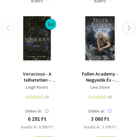
KÖNYV
KÖNYV
ÚJ
Voracious - A
Fallen Academy -
telhetetlen -
Negyedik Év -
(Különleges kiadás)
Bukottak Akadémiája
Leigh Rivers
Leia Stone
4.
Online ár:
Online ár:
6 291 Ft
3 060 Ft
Kiadói ár: 6 990 Ft
Kiadói ár: 3 399 Ft