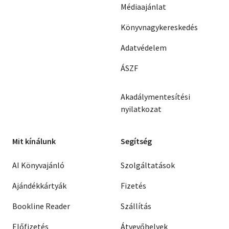
Médiaajánlat
Könyvnagykereskedés
Adatvédelem
ÁSZF
Akadálymentesítési
nyilatkozat
Mit kínálunk
Segítség
AI Könyvajánló
Szolgáltatások
Ajándékkártyák
Fizetés
Bookline Reader
Szállítás
Előfizetés
Átvevőhelyek