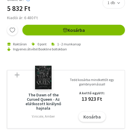
5 832 Ft
Kiadói ár: 6 480 Ft
Kosárba
Raktáron
0 pont
1 - 2 munkanap
Ingyenes átvétel Bookline boltokban
Tedd kosárba mindkettőt egy
gombnyomással!
A kettő együtt:
The Dawn of the
13 923 Ft
Cursed Queen - Az
elátkozott királynő
hajnala
Kosárba
V.nicole, Amber