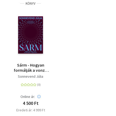
KÖNYV
Sárm - Hogyan
formálják a vonzó
személyiségek a
Sonnevend Júlia
világpolitikát?
Online ár:
4 500 Ft
Eredeti ár: 4 999 Ft