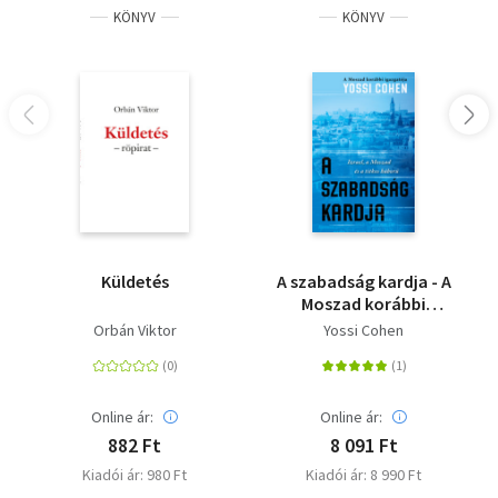
KÖNYV
KÖNYV
Küldetés
A szabadság kardja - A
Moszad korábbi
igazgatója - Izrael, a
Orbán Viktor
Yossi Cohen
Moszad és a titkos
háború
Online ár:
Online ár:
882 Ft
8 091 Ft
Kiadói ár: 980 Ft
Kiadói ár: 8 990 Ft