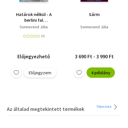
Határok nélkül - A
Sárm
berlini fal
ledöntésének
Sonnevend Júlia
Sonnevend Júlia
története a globális
médiában
Előjegyezhető
3 690 Ft - 3 990 Ft
Előjegyzem
4 példány
Teljes lista
Az általad megtekintett termékek