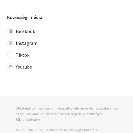
Közösségi média
Facebook
Instagram
Tiktok
Youtube
Oldalaink bármely tartalmi és grafikai elemének felhasználásához
a Libri-Bookline Zrt. előzetes írásbeli engedélye szükséges.
SSL tanúsítvány
© 2001 - 2026, Libri-Bookline Zrt. Minden jog fenntartva.