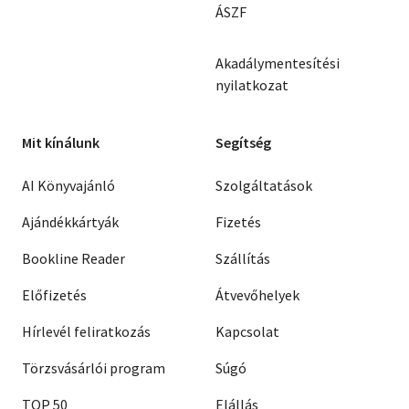
ÁSZF
Akadálymentesítési
nyilatkozat
Mit kínálunk
Segítség
AI Könyvajánló
Szolgáltatások
Ajándékkártyák
Fizetés
Bookline Reader
Szállítás
Előfizetés
Átvevőhelyek
Hírlevél feliratkozás
Kapcsolat
Törzsvásárlói program
Súgó
TOP 50
Elállás