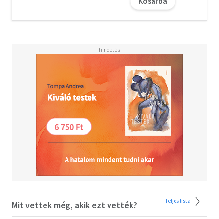
Kosárba
Javad Zarif volt iráni külügyminiszter, Kim Dzsongun
észak-koreai vezető, valamint a szinte sárm nélkülinek
mondható Angela Merkel egykori német kancellár.
Sonnevend Júlia szerint a demokrácia jövőjét világszerte a
sárm alakítja majd, miközben a politikai értékeket egyre
inkább a sajtóban és közösségi médiában felépített
személyiségek testesítik meg. Ezek a szereplők
felemelkednek, majd elbuknak, gyakran a feledés
homályába vesznek, ám ha nem értjük meg a sárm
politikai hatalmát, akkor a mai törékeny politikai
pillanatot sem leszünk képesek megragadni.
Teljes lista
Mit vettek még, akik ezt vették?