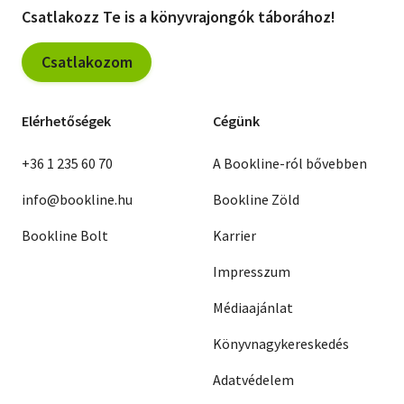
Csatlakozz Te is a könyvrajongók táborához!
Csatlakozom
Elérhetőségek
Cégünk
+36 1 235 60 70
A Bookline-ról bővebben
info@bookline.hu
Bookline Zöld
Bookline Bolt
Karrier
Impresszum
Médiaajánlat
Könyvnagykereskedés
Adatvédelem