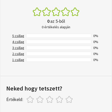
0
az 5-ből
0 értékelés alapján
5 csillag
0%
4 csillag
0%
3 csillag
0%
2 csillag
0%
1 csillag
0%
Neked hogy tetszett?
Értékeld: