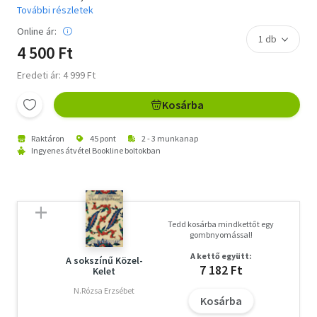
További részletek
Online ár:
4 500 Ft
Eredeti ár: 4 999 Ft
Kosárba
Raktáron
45 pont
2 - 3 munkanap
Ingyenes átvétel Bookline boltokban
Tedd kosárba mindkettőt egy
gombnyomással!
A kettő együtt:
A sokszínű Közel-
7 182 Ft
Kelet
N.Rózsa Erzsébet
Kosárba