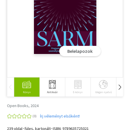
Szótár, nyelvkönyv
Tankönyv, segédkönyv
Társadalomtudomány
Természettudomány
Belelapozok
Történelem
Vallás
Könyv
Antikvár
E-könyv
Idegen nyelvű
Hangos
Open Books, 2024
Írj véleményt elsőként!
239 oldal･füles, kartonált･ISBN:
9789635725021