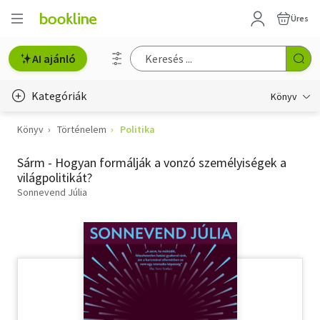
Üres
AI ajánló
Kategóriák
Könyv
Könyv
Történelem
Politika
Életmód, egészség
Sárm - Hogyan formálják a vonzó személyiségek a
Erotika
világpolitikát?
Gyermek- és ifjúsági
Sonnevend Júlia
Hobbi, szabadidő
Irodalom
Művészet
Szakkönyv