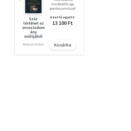
mindkettőt egy
gombnyomással!
A kettő együtt:
Száz
13 100 Ft
történet az
orvostudom
ány
múltjából
Kosárba
Mikhail Shifrin