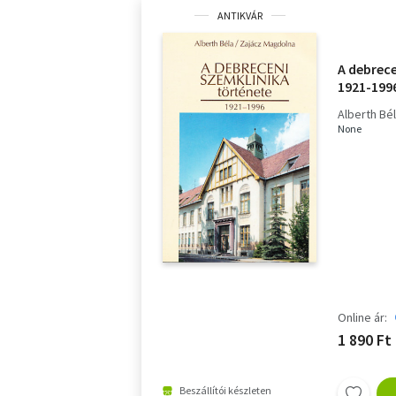
ANTIKVÁR
A debrec
1921-199
Alberth Bé
None
Online ár:
1 890 Ft
Beszállítói készleten