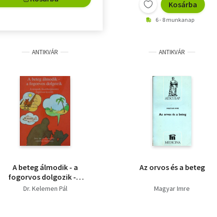
Kosárba
6 - 8 munkanap
ANTIKVÁR
ANTIKVÁR
A beteg álmodik - a
Az orvos és a beteg
fogorvos dolgozik - A
nyugodt,
Dr. Kelemen Pál
Magyar Imre
feszültségmentes
fogorvosi kezelés