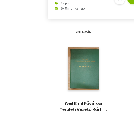
18 pont
6 - 8 munkanap
ANTIKVÁR
Weil Emil Fővárosi
Területi Vezető Kórház
VII. évkönyve (1974)