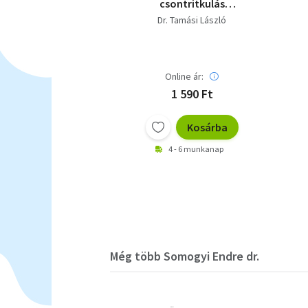
csontritkulás
megelőzése és
Dr. Tamási László
kezelése
Online ár:
1 590 Ft
Kosárba
4 - 6 munkanap
Még több Somogyi Endre dr.