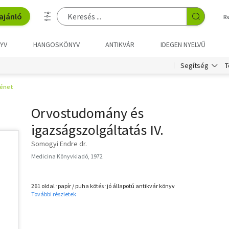
ajánló
R
YV
HANGOSKÖNYV
ANTIKVÁR
IDEGEN NYELVŰ
T
Segítség
ténet
Orvostudomány és
igazságszolgáltatás IV.
Somogyi Endre dr.
Medicina Könyvkiadó, 1972
261 oldal･papír / puha kötés･jó állapotú antikvár könyv
További részletek