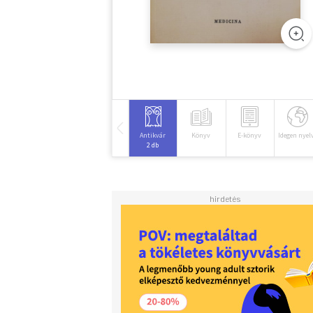
Antikvár
Könyv
E-könyv
Idegen nyel
2 db