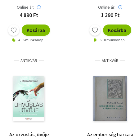
Online ár:
Online ár:
4 890 Ft
1 390 Ft
Kosárba
Kosárba
4 - 6 munkanap
6 - 8 munkanap
ANTIKVÁR
ANTIKVÁR
Az orvoslás jövője
Az emberiség harca a