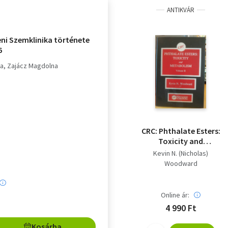
ANTIKVÁR
eni Szemklinika története
6
la
Zajácz Magdolna
CRC: Phthalate Esters:
Toxicity and
Metabolism Volume II.
Kevin N. (Nicholas)
(CRC Press)
Woodward
Online ár:
4 990 Ft
Kosárba