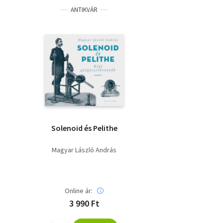
ANTIKVÁR
Solenoid és Pelithe
Magyar László András
Online ár:
3 990 Ft