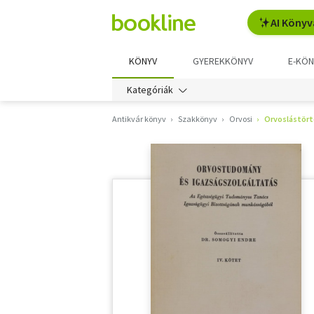
AI Könyv
KÖNYV
GYEREKKÖNYV
E-KÖN
Kategóriák
Antikvár könyv
Szakkönyv
Orvosi
Orvoslástör