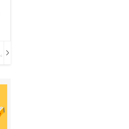
vű
Hangoskönyv
Film
Zene