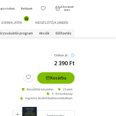
A kosarad
egisztrálok
Belépek
üres
új
GYEREKJÁTÉK
KIEGÉSZÍTŐ/AJÁNDÉK
örzsvásárlói program
Akciók
Előfizetés
Online ár:
2 390 Ft
Kosárba
Beszállítói készleten
23 pont
6 - 8 munkanap
Ingyenes átvétel Bookline boltokban
Tedd kosárba