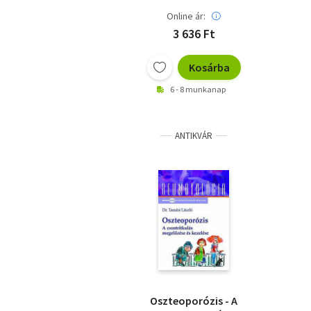
Online ár:
3 636 Ft
Kosárba
6 - 8 munkanap
ANTIKVÁR
Oszteoporózis - A