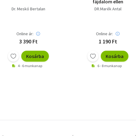
fájdalom ellen
Dr. Meskó Bertalan
DR.Marék Antal
Online ár:
Online ár:
3 390 Ft
1 190 Ft
Kosárba
Kosárba
4 - 6 munkanap
6 - 8 munkanap