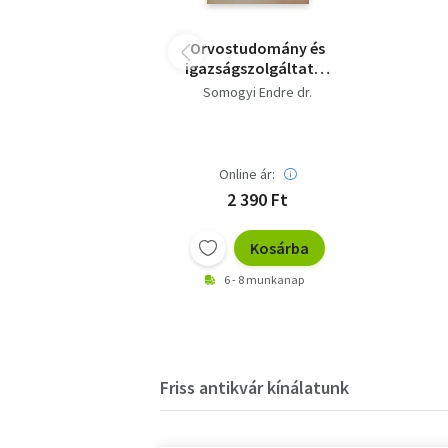
Orvostudomány és
igazságszolgáltatás
IV.
Somogyi Endre dr.
Online ár:
2 390 Ft
Kosárba
6 - 8 munkanap
Friss antikvár kínálatunk