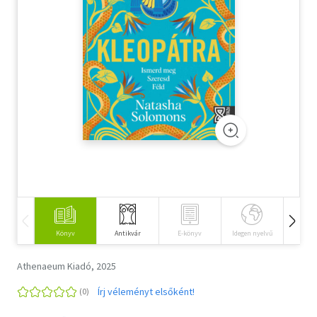
Szótár, nyelvkönyv
Tankönyv, segédkönyv
Társadalomtudomány
Természettudomány
Történelem
Vallás
Könyv
Antikvár
E-könyv
Idegen nyelvű
Hangos
Athenaeum Kiadó, 2025
Írj véleményt elsőként!