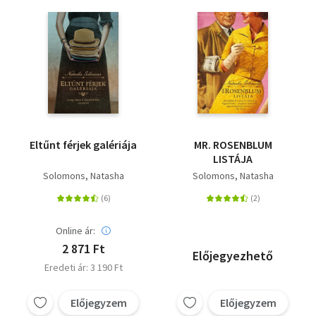
Eltűnt férjek galériája
MR. ROSENBLUM
LISTÁJA
Solomons, Natasha
Solomons, Natasha
Online ár:
2 871 Ft
Előjegyezhető
Eredeti ár: 3 190 Ft
Előjegyzem
Előjegyzem