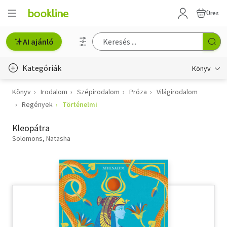
Üres
AI ajánló
Kategóriák
Könyv
Könyv
Irodalom
Szépirodalom
Próza
Világirodalom
Életmód, egészség
Regények
Történelmi
Erotika
Kleopátra
Gyermek- és ifjúsági
Solomons, Natasha
Hobbi, szabadidő
Irodalom
Művészet
Szakkönyv