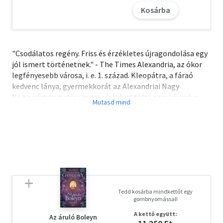
Kosárba
"Csodálatos regény. Friss és érzékletes újragondolása egy
jól ismert történetnek." - The Times Alexandria, az ókor
legfényesebb városa, i. e. 1. század. Kleopátra, a fáraó
kedvenc lánya, gyermekkorát az Alexandriai Nagy
Könyvtárban tudása gyarapításával tölti, arra készülve,
hogy egy napon trónra lépjen. Apja halála után öccsével,
Ptolemaiosszal kell osztoznia a trónon, a kettejük között
kialakult konfliktus azonban Egyiptom jövőjét sodorja
veszélybe. Amikor Julius Caesar megérkezik Rómából,
Kleopátra ráébred, hogy benne rejlik a hatalom
megtartásának kulcsa. A történetet Kleopátra, valamint
Servilia, Caesar szeretője meséli el, aki kívülről, mégis
fájdalmas közelségből szemtanúja az eseményeknek.
Tedd kosárba mindkettőt egy
Natasha Solomons lélegzetelállító helyszínekre repít
gombnyomással!
bennünket, ahol gazdagság és dicsőség tárul elénk,
A kettő együtt:
ugyanakkor megjelenik a halál kegyetlen valósága és az
Az áruló Boleyn