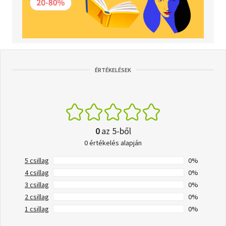
ÉRTÉKELÉSEK
0
az 5-ből
0 értékelés alapján
5 csillag
0%
4 csillag
0%
3 csillag
0%
2 csillag
0%
1 csillag
0%