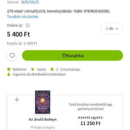
IDŐUTAZÓ
Sorozat:
270 oldal･cérnafűzött, keménytáblás･ISBN:
9789635435081
További részletek
Online ár:
5 400 Ft
Kiadói ár: 5 999 Ft
Kosárba
Raktáron
0 pont
2 - 3 munkanap
Ingyenes átvétel Bookline boltokban
Tedd kosárba mindkettőt egy
gombnyomással!
A kettő együtt:
Az áruló Boleyn
11 250 Ft
Philippa Gregory