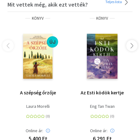
Teljes lista
Mit vettek még, akik ezt vették?
KÖNYV
KÖNYV
ÚJ
A szépség őrzője
Az Esti ködök kertje
Laura Morelli
Eng Tan Twan
Online ár:
Online ár:
5 400 Ft
6 291 Ft