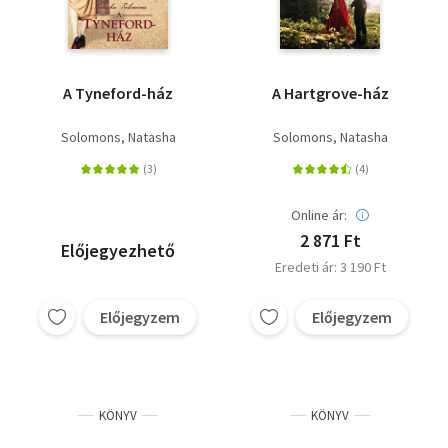
A Tyneford-ház
A Hartgrove-ház
Solomons, Natasha
Solomons, Natasha
Online ár:
2 871 Ft
Előjegyezhető
Eredeti ár: 3 190 Ft
Előjegyzem
Előjegyzem
KÖNYV
KÖNYV