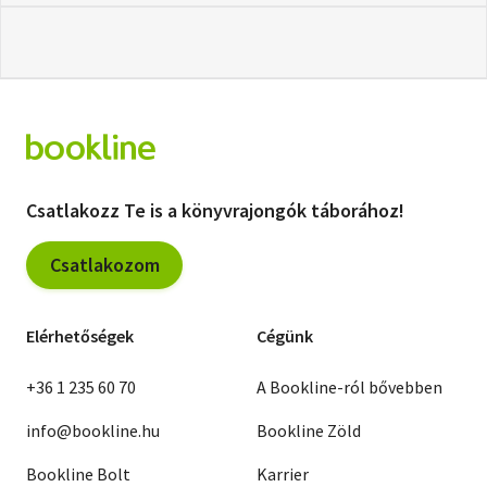
Csatlakozz Te is a könyvrajongók táborához!
Csatlakozom
Elérhetőségek
Cégünk
+36 1 235 60 70
A Bookline-ról bővebben
info@bookline.hu
Bookline Zöld
Bookline Bolt
Karrier