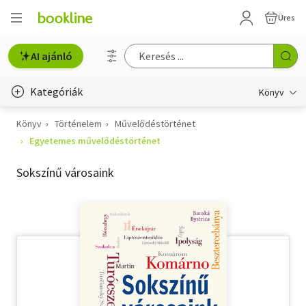
Üres
AI ajánló
Kategóriák
Könyv
Könyv
Történelem
Művelődéstörténet
Életmód, egészség
Egyetemes művelődéstörténet
Erotika
Sokszínű városaink
Gyermek- és ifjúsági
Hobbi, szabadidő
Irodalom
Művészet
Szakkönyv