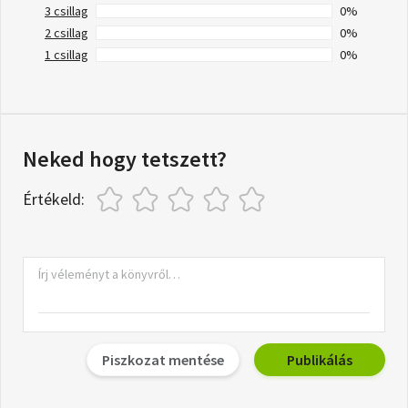
3 csillag
0%
2 csillag
0%
1 csillag
0%
Neked hogy tetszett?
Értékeld:
Piszkozat mentése
Publikálás