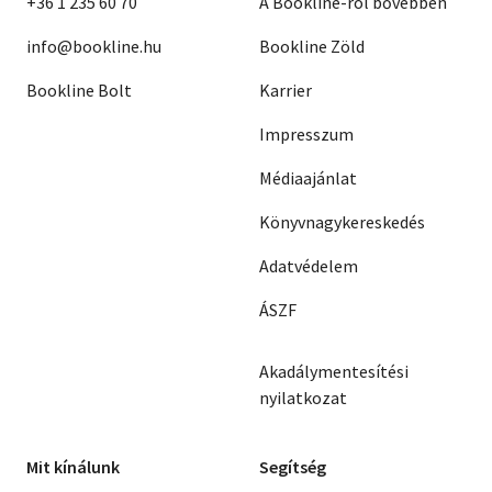
+36 1 235 60 70
A Bookline-ról bővebben
info@bookline.hu
Bookline Zöld
Bookline Bolt
Karrier
Impresszum
Médiaajánlat
Könyvnagykereskedés
Adatvédelem
ÁSZF
Akadálymentesítési
nyilatkozat
Mit kínálunk
Segítség