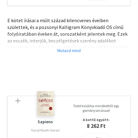
E kötet írásai a múlt század kilencvenes éveiben
születtek, és a pozsonyi Kalligram Könyvkiadó OS című
folyóiratában éveken át, sorozatként jelentek meg. Ezek
az esszék, interjúk, beszélgetések szerény adalékot
jelenthetnek ahhoz, hogy a jövőben a tágabb történelmi
köztudat ne etnonacionalista, hanem regionális
pozícióból tekintsen a nemzetfogalom bonyolultságára.
Tedd kosárba mindkettőt egy
gombnyomással!
A kettő együtt:
Sapiens
8 262 Ft
Yuval Noah Harari