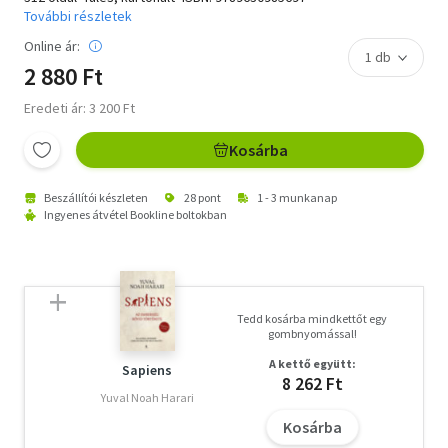
További részletek
Online ár:
2 880 Ft
Eredeti ár: 3 200 Ft
Kosárba
Beszállítói készleten
28 pont
1 - 3 munkanap
Ingyenes átvétel Bookline boltokban
Tedd kosárba mindkettőt egy
gombnyomással!
A kettő együtt:
Sapiens
8 262 Ft
Yuval Noah Harari
Kosárba