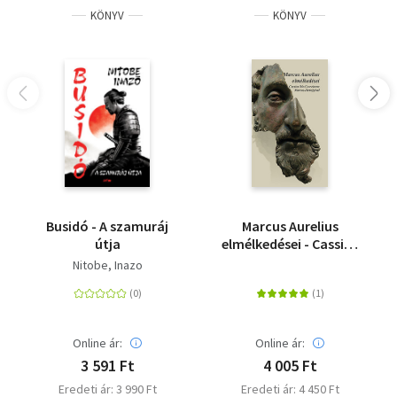
KÖNYV
KÖNYV
Busidó - A szamuráj
Marcus Aurelius
útja
elmélkedései - Cassius
Dio Cocceinas Marcus-
Nitobe, Inazo
életrajzával
Online ár:
Online ár:
3 591 Ft
4 005 Ft
Eredeti ár: 3 990 Ft
Eredeti ár: 4 450 Ft