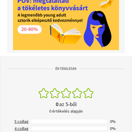
ÉRTÉKELÉSEK
0
az 5-ből
0 értékelés alapján
5 csillag
0%
4 csillag
0%