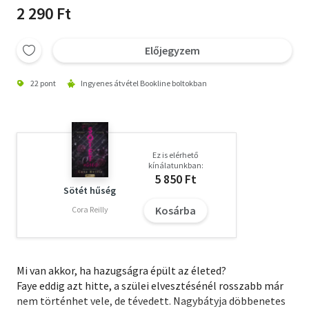
2 290 Ft
Előjegyzem
22 pont
Ingyenes átvétel Bookline boltokban
Ez is elérhető
kínálatunkban:
5 850 Ft
Sötét hűség
Kosárba
Cora Reilly
Mi van akkor, ha hazugságra épült az életed?
Faye eddig azt hitte, a szülei elvesztésénél rosszabb már
nem történhet vele, de tévedett. Nagybátyja döbbenetes