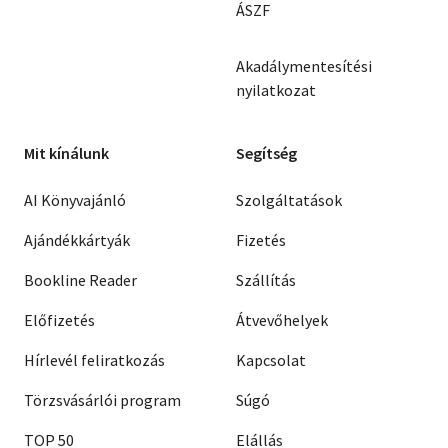
ÁSZF
Akadálymentesítési
nyilatkozat
Mit kínálunk
Segítség
AI Könyvajánló
Szolgáltatások
Ajándékkártyák
Fizetés
Bookline Reader
Szállítás
Előfizetés
Átvevőhelyek
Hírlevél feliratkozás
Kapcsolat
Törzsvásárlói program
Súgó
TOP 50
Elállás