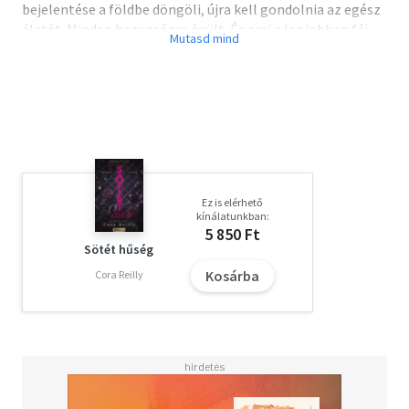
bejelentése a földbe döngöli, újra kell gondolnia az egész
életét. Minden hazugságra épült. És ami a legjobban fáj,
hogy imádott szerelme, lelki társa nem lehet az övé;
mindketten tudják, nem követhetik el a szüleik hibáját.
Faye és Ky céltalanul bolyong a világban, a legrosszabb
pillanatban pedig felbukkan a fiú számító exbarátnője, aki
eltökéli, hogy tönkreteszi a Kennedyket.
Ám egy váratlanul bekövetkezett tragédia mindent felülír,
ráadásul újabb csontváz esik ki a szekrényből... Van még
bármi esélye szenvedélyes szerelmüknek? A Kennedy Boys
Ez is elérhető
regényciklus második kötete.
kínálatunkban:
5 850 Ft
Sötét hűség
Kosárba
Cora Reilly