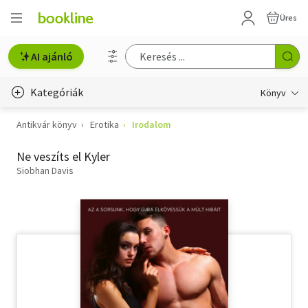
Üres
AI ajánló
Kategóriák
Könyv
Antikvár könyv
Erotika
Irodalom
Életmód, egészség
Ne veszíts el Kyler
Erotika
Siobhan Davis
Gyermek- és ifjúsági
Hobbi, szabadidő
Irodalom
Művészet
Szakkönyv