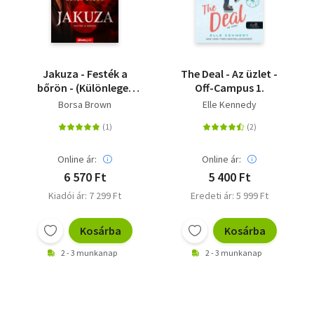
Jakuza - Festék a
The Deal - Az üzlet -
bőrön - (Különleges
Off-Campus 1.
kiadás)
Borsa Brown
Elle Kennedy
Online ár:
Online ár:
6 570 Ft
5 400 Ft
Kiadói ár: 7 299 Ft
Eredeti ár: 5 999 Ft
Kosárba
Kosárba
2 - 3 munkanap
2 - 3 munkanap