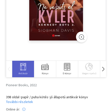
Szótár, nyelvkönyv
Tankönyv, segédkönyv
Társadalomtudomány
Természettudomány
Történelem
Vallás
Antikvár
Könyv
E-könyv
Idegen nyelvű
Hangos
Pioneer Books, 2022
398 oldal･papír / puha kötés･jó állapotú antikvár könyv
További részletek
Online ár: