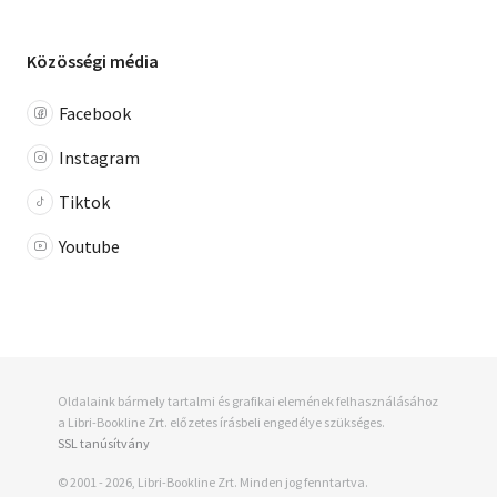
Közösségi média
Facebook
Instagram
Tiktok
Youtube
Oldalaink bármely tartalmi és grafikai elemének felhasználásához
a Libri-Bookline Zrt. előzetes írásbeli engedélye szükséges.
SSL tanúsítvány
© 2001 - 2026, Libri-Bookline Zrt. Minden jog fenntartva.