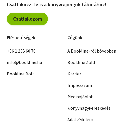
Csatlakozz Te is a könyvrajongók táborához!
Csatlakozom
Elérhetőségek
Cégünk
+36 1 235 60 70
A Bookline-ról bővebben
info@bookline.hu
Bookline Zöld
Bookline Bolt
Karrier
Impresszum
Médiaajánlat
Könyvnagykereskedés
Adatvédelem