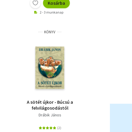
Kosárba
2 - 3 munkanap
KÖNYV
A sötét újkor - Búcsú a
felvilágosodástól
Drábik János