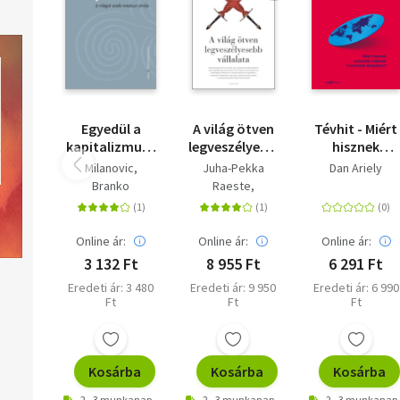
Egyedül a
A világ ötven
Tévhit - Miért
kapitalizmus -
legveszélyesebb
hisznek
A világot
vállalata
racionális
Milanovic,
Juha-Pekka
Dan Ariely
uraló
emberek
Branko
Raeste
rendszer
irracionális
Hannu Sokala
jövője
dolgokban?
Online ár:
Online ár:
Online ár:
3 132 Ft
8 955 Ft
6 291 Ft
Eredeti ár: 3 480
Eredeti ár: 9 950
Eredeti ár: 6 990
Ft
Ft
Ft
Kosárba
Kosárba
Kosárba
2 - 3 munkanap
2 - 3 munkanap
2 - 3 munkanap