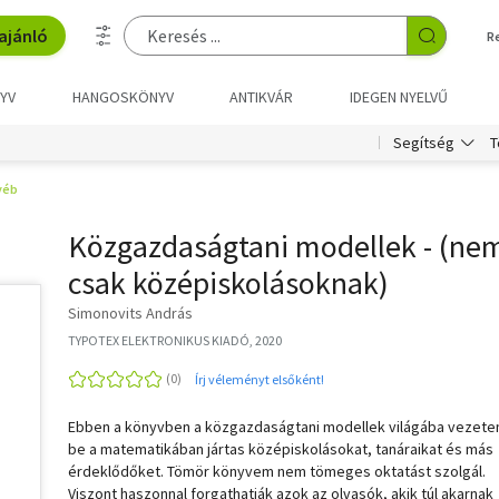
ajánló
R
YV
HANGOSKÖNYV
ANTIKVÁR
IDEGEN NYELVŰ
T
Segítség
yéb
Közgazdaságtani modellek - (ne
csak középiskolásoknak)
Simonovits András
TYPOTEX ELEKTRONIKUS KIADÓ, 2020
Írj véleményt elsőként!
Ebben a könyvben a közgazdaságtani modellek világába vezet
be a matematikában jártas középiskolásokat, tanáraikat és más
érdeklődőket. Tömör könyvem nem tömeges oktatást szolgál.
Viszont haszonnal forgathatják azok az olvasók, akik túl akarnak