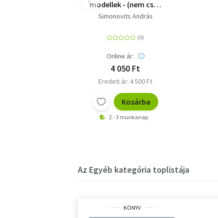
modellek - (nem csak
középiskolásoknak)
Simonovits András
Online ár:
4 050 Ft
Eredeti ár: 4 500 Ft
Kosárba
2 - 3 munkanap
Az Egyéb kategória toplistája
KÖNYV