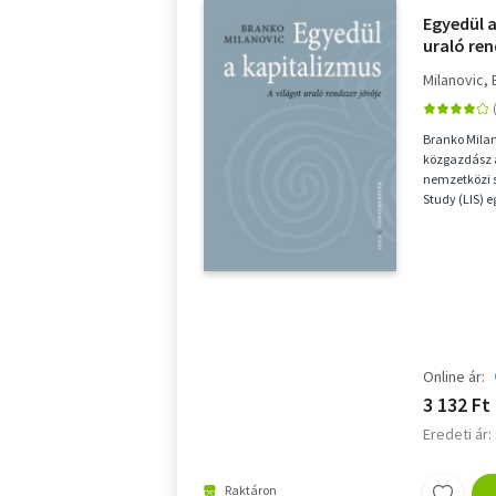
Egyedül a
uraló ren
Milanovic,
Branko Mila
közgazdász 
nemzetközi 
Study (LIS) e
Világbank mu
Online ár:
3 132 Ft
Eredeti ár:
Raktáron