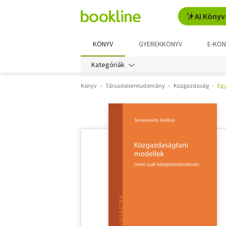
AI Könyv
KÖNYV
GYEREKKÖNYV
E-KÖN
Kategóriák
Könyv
Társadalomtudomány
Közgazdaság
Eg