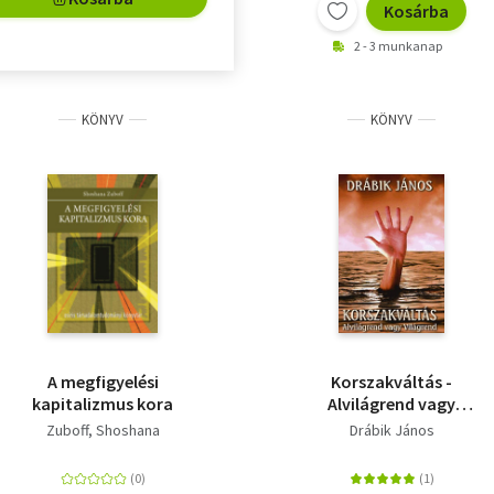
Kosárba
2 - 3 munkanap
KÖNYV
KÖNYV
A megfigyelési
Korszakváltás -
kapitalizmus kora
Alvilágrend vagy
világrend
Zuboff, Shoshana
Drábik János