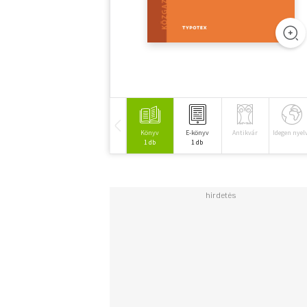
Könyv
E-könyv
Antikvár
Idegen nyel
1 db
1 db