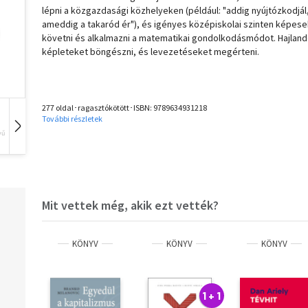
lépni a közgazdasági közhelyeken (például: "addig nyújtózkodjál
ameddig a takaród ér"), és igényes középiskolai szinten képese
követni és alkalmazni a matematikai gondolkodásmódot. Hajlan
képleteket böngészni, és levezetéseket megérteni.
277 oldal･ragasztókötött･ISBN:
9789634931218
További részletek
vű
Hangoskönyv
Film
Zene
Mit vettek még, akik ezt vették?
KÖNYV
KÖNYV
KÖNYV
1 + 1