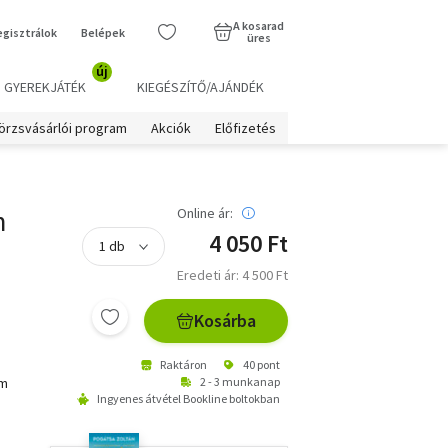
A kosarad
egisztrálok
Belépek
üres
új
GYEREKJÁTÉK
KIEGÉSZÍTŐ/AJÁNDÉK
örzsvásárlói program
Akciók
Előfizetés
m
Online ár:
4 050 Ft
Eredeti ár: 4 500 Ft
Kosárba
Raktáron
40 pont
em
2 - 3 munkanap
Ingyenes átvétel Bookline boltokban