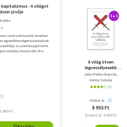
 kapitalizmus - A világot
dszer jövője
1 + 1
 Branko
novic szerb származású amerikai
az egyenlőtlenségek kutatásának
szakértője, a Luxembourg Income
gyik vezetője, hosszú időn át a
nkatársa, j...
A világ ötven
legveszélyesebb
vállalata
Juha-Pekka Raeste
Hannu Sokala
Online ár:
8 955 Ft
 3 480 Ft
Eredeti ár: 9 950 Ft
Kosárba