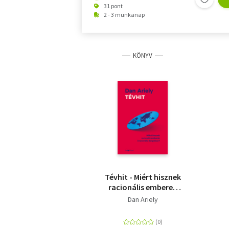
31 pont
2 - 3 munkanap
KÖNYV
Tévhit - Miért hisznek
racionális emberek
irracionális
Dan Ariely
dolgokban?