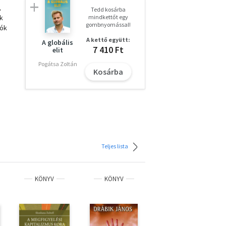
,
Tedd kosárba
k
mindkettőt egy
gombnyomással!
dók
A kettő együtt:
A globális
7 410 Ft
elit
Pogátsa Zoltán
Kosárba
Teljes lista
KÖNYV
KÖNYV
KÖNYV