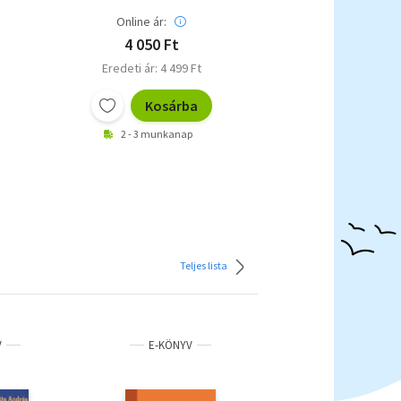
Online ár:
4 050 Ft
Eredeti ár: 4 499 Ft
Kosárba
2 - 3 munkanap
Teljes lista
V
E-KÖNYV
E-KÖNYV