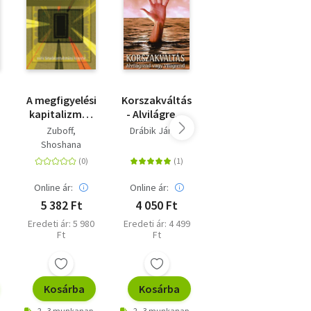
A megfigyelési
Korszakváltás
A sötét újkor -
kapitalizmus
- Alvilágrend
Búcsú a
kora
vagy
felvilágosodástól
Zuboff,
Drábik János
Drábik János
világrend
Shoshana
Online ár:
Online ár:
Online ár:
5 382 Ft
4 050 Ft
4 050 Ft
Eredeti ár: 5 980
Eredeti ár: 4 499
Eredeti ár: 4 499
Ft
Ft
Ft
Kosárba
Kosárba
Kosárba
2 - 3 munkanap
2 - 3 munkanap
2 - 3 munkanap