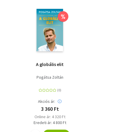
%
A globális elit
Pogátsa Zoltán
Akciós ár:
3 360 Ft
Online ár: 4 320 Ft
Eredeti ár: 4 800 Ft