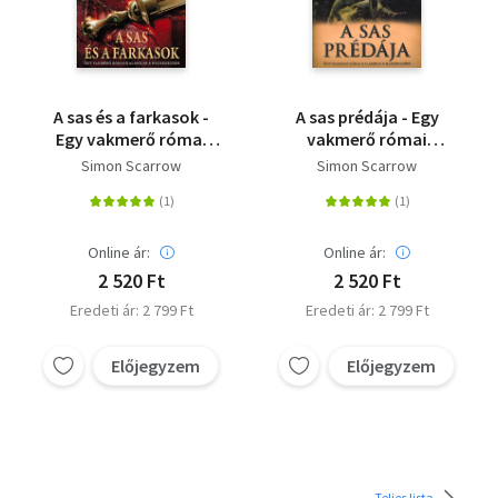
A sas és a farkasok -
A sas prédája - Egy
Egy vakmerő római
vakmerő római
kalandjai a
kalandjai a
Simon Scarrow
Simon Scarrow
hadseregben
hadseregben
Online ár:
Online ár:
2 520 Ft
2 520 Ft
Eredeti ár: 2 799 Ft
Eredeti ár: 2 799 Ft
Előjegyzem
Előjegyzem
Teljes lista