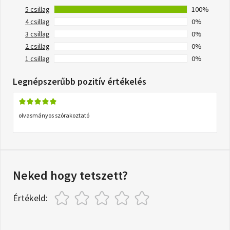
5 csillag
100%
4 csillag
0%
3 csillag
0%
2 csillag
0%
1 csillag
0%
Legnépszerűbb pozitív értékelés
olvasmányos szórakoztató
Neked hogy tetszett?
Értékeld: