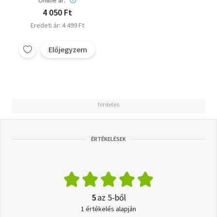
Online ár:
4 050 Ft
Eredeti ár: 4 499 Ft
Előjegyzem
ÉRTÉKELÉSEK
5
az 5-ből
1 értékelés alapján