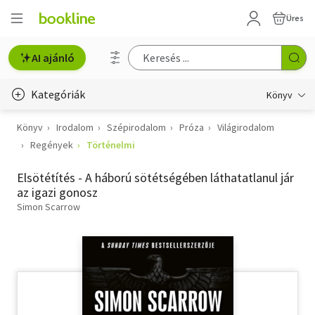
Üres
AI ajánló
Kategóriák
Könyv
Könyv
Irodalom
Szépirodalom
Próza
Világirodalom
Életmód, egészség
Regények
Történelmi
Erotika
Elsötétítés - A háború sötétségében láthatatlanul jár
Gyermek- és ifjúsági
az igazi gonosz
Simon Scarrow
Hobbi, szabadidő
Irodalom
Művészet
Szakkönyv