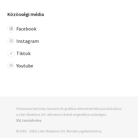
Közösségi média
Facebook
Instagram
Tiktok
Youtube
Oldalaink bármely tartalmi és grafikai elemének felhasználásához
a Libri-Bookline Zrt. előzetes írásbeli engedélye szükséges.
SSL tanúsítvány
© 2001 - 2026, Libri-Bookline Zrt. Minden jog fenntartva.