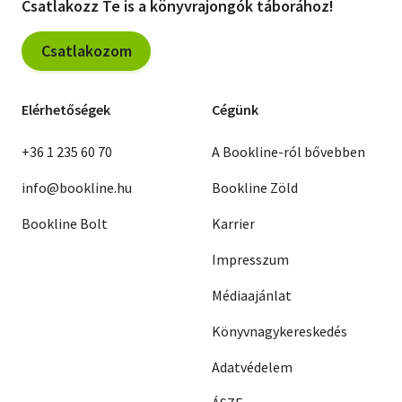
Csatlakozz Te is a könyvrajongók táborához!
Csatlakozom
Elérhetőségek
Cégünk
+36 1 235 60 70
A Bookline-ról bővebben
info@bookline.hu
Bookline Zöld
Bookline Bolt
Karrier
Impresszum
Médiaajánlat
Könyvnagykereskedés
Adatvédelem