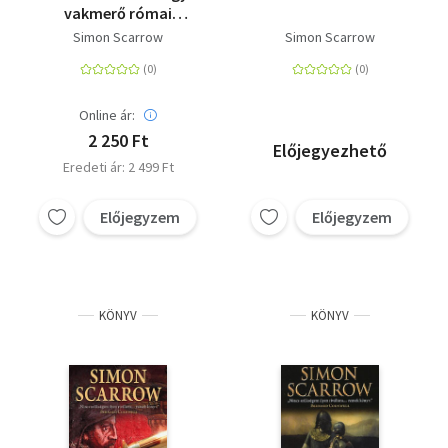
vakmerő római
kalandjai a
Simon Scarrow
Simon Scarrow
hadseregben
Online ár:
2 250 Ft
Előjegyezhető
Eredeti ár: 2 499 Ft
Előjegyzem
Előjegyzem
KÖNYV
KÖNYV