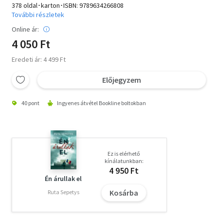
378 oldal･karton･ISBN:
9789634266808
További részletek
Online ár:
4 050 Ft
Eredeti ár: 4 499 Ft
Előjegyzem
40 pont
Ingyenes átvétel Bookline boltokban
Ez is elérhető
kínálatunkban:
4 950 Ft
Én árullak el
Kosárba
Ruta Sepetys