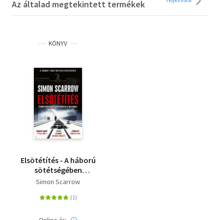
Az általad megtekintett termékek
KÖNYV
Elsötétítés - A háború
sötétségében
láthatatlanul jár az
Simon Scarrow
igazi gonosz