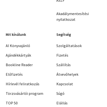
ÁSZF
Akadálymentesítési
nyilatkozat
Mit kínálunk
Segítség
AI Könyvajánló
Szolgáltatások
Ajándékkártyák
Fizetés
Bookline Reader
Szállítás
Előfizetés
Átvevőhelyek
Hírlevél feliratkozás
Kapcsolat
Törzsvásárlói program
Súgó
TOP 50
Elállás