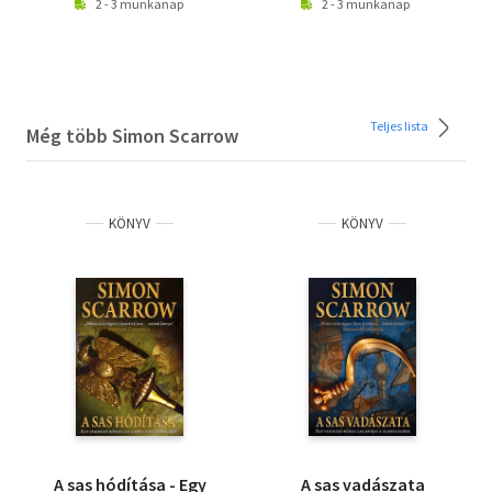
2 - 3 munkanap
2 - 3 munkanap
Teljes lista
Még több Simon Scarrow
KÖNYV
KÖNYV
A sas hódítása - Egy
A sas vadászata