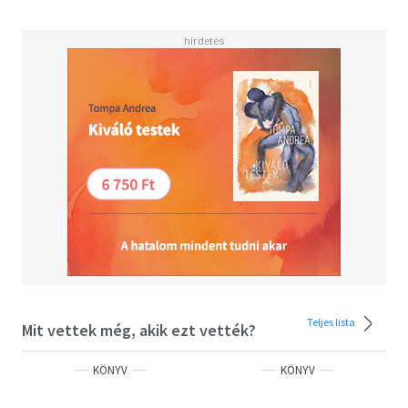
Olvasd el mások véleményét is!
Teljes lista
Mit vettek még, akik ezt vették?
KÖNYV
KÖNYV