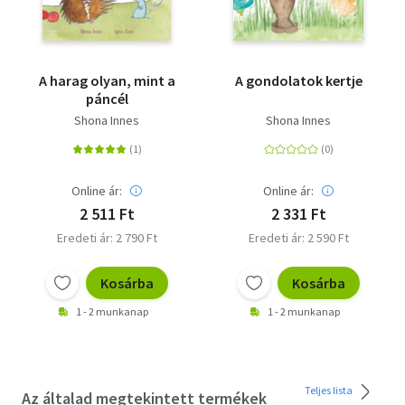
A harag olyan, mint a
A gondolatok kertje
páncél
Shona Innes
Shona Innes
Online ár:
Online ár:
2 511 Ft
2 331 Ft
Eredeti ár: 2 790 Ft
Eredeti ár: 2 590 Ft
Kosárba
Kosárba
1 - 2 munkanap
1 - 2 munkanap
Teljes lista
Az általad megtekintett termékek