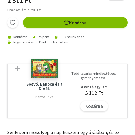
2 511 Ft
Eredeti ár: 2 790 Ft
Kosárba
Raktáron
25 pont
1 - 2 munkanap
Ingyenes átvétel Bookline boltokban
Tedd kosárba mindkettőt egy
gombnyomással!
Bogyó, Babóca és a
A kettő együtt:
Dínók
5 112 Ft
Bartos Erika
Kosárba
Senki sem mosolyog a nap huszonnégy órájában, és ez