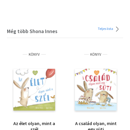
Teljes lista
Még több Shona Innes
KÖNYV
KÖNYV
Az élet olyan, mint a
A család olyan, mint
szél
egy süti