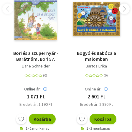
Bori és a szuper nyár -
Bogyó és Babóca a
Barátnőm, Bori 57.
malomban
Liane Schneider
Bartos Erika
Online ár:
Online ár:
1 071 Ft
2 601 Ft
Eredeti ár: 1 190 Ft
Eredeti ár: 2 890 Ft
Kosárba
Kosárba
1 - 2 munkanap
1 - 2 munkanap