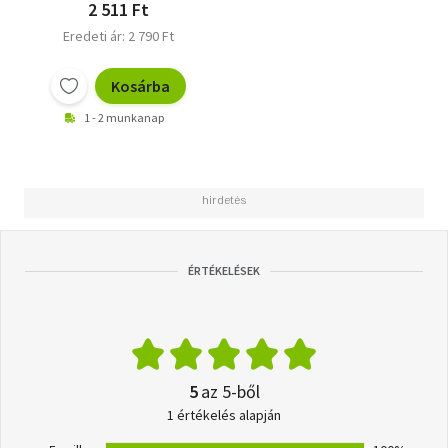
2 511 Ft
Eredeti ár: 2 790 Ft
Kosárba
1 - 2 munkanap
ÉRTÉKELÉSEK
5
az 5-ből
1 értékelés alapján