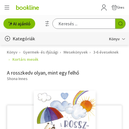
Üres
AI ajánló
Kategóriák
Könyv
Könyv
Gyermek- és ifjúsági
Mesekönyvek
3-6 éveseknek
Életmód, egészség
Kortárs mesék
Erotika
A rosszkedv olyan, mint egy felhő
Gyermek- és ifjúsági
Shona Innes
Hobbi, szabadidő
Irodalom
Művészet
Szakkönyv