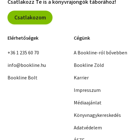
Csatlakozz Te is a könyvrajongók táborához!
Csatlakozom
Elérhetőségek
Cégünk
+36 1 235 60 70
A Bookline-ról bővebben
info@bookline.hu
Bookline Zöld
Bookline Bolt
Karrier
Impresszum
Médiaajánlat
Könyvnagykereskedés
Adatvédelem