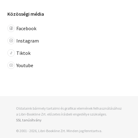
Közösségi média
Facebook
Instagram
Tiktok
Youtube
Oldalaink bármely tartalmi és grafikai elemének felhasználásához
a Libri-Bookline Zrt. előzetes írásbeli engedélye szükséges.
SSL tanúsítvány
© 2001 - 2026, Libri-Bookline Zrt. Minden jog fenntartva.