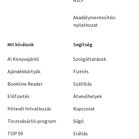
ÁSZF
Akadálymentesítési
nyilatkozat
Mit kínálunk
Segítség
AI Könyvajánló
Szolgáltatások
Ajándékkártyák
Fizetés
Bookline Reader
Szállítás
Előfizetés
Átvevőhelyek
Hírlevél feliratkozás
Kapcsolat
Törzsvásárlói program
Súgó
TOP 50
Elállás