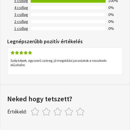
5 csillag
100%
4 csillag
0%
3 csillag
0%
2 csillag
0%
1 csillag
0%
Legnépszerűbb pozitív értékelés
Szép képek, egyszerű szöveg, jó megoldási javaslatok a rosszkedv
elűzésére.
Neked hogy tetszett?
Értékeld: