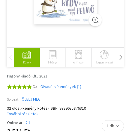
Szótár, nyelvkönyv
Tankönyv, segédkönyv
Társadalomtudomány
Természettudomány
Történelem
Könyv
E-könyv
Antikvár
Idegen nyelvű
Hangos
Vallás
Pagony Kiadó Kft., 2021
Olvasói vélemények (1)
ÖLELJ MEG!
Sorozat:
32 oldal･kemény kötés･ISBN:
9789635876310
További részletek
Online ár: