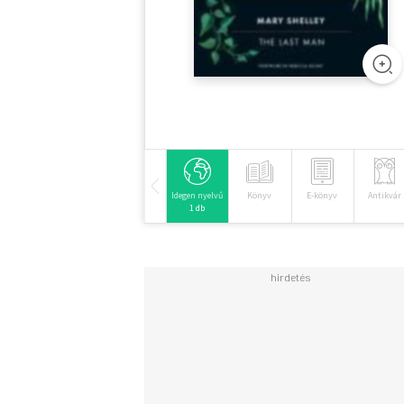
Idegen nyelvű
Könyv
E-könyv
Antikvár
1 db