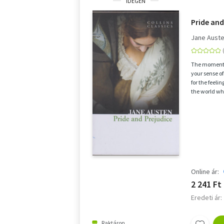
IDEGEN
Pride and
Jane Aust
The moment I 
your sense of
for the feelin
the world wh
Online ár:
2 241 Ft
Eredeti ár:
Raktáron