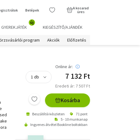
A kosarad
egisztrálok
Belépek
üres
új
GYEREKJÁTÉK
KIEGÉSZÍTŐ/AJÁNDÉK
örzsvásárlói program
Akciók
Előfizetés
Online ár:
7 132 Ft
Eredeti ár: 7 507 Ft
Kosárba
n
he
Beszállítói készleten
71 pont
osed
5 - 10 munkanap
wake
Ingyenes átvétel Bookline boltokban
bora