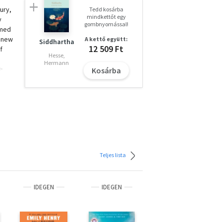
ury,
Tedd kosárba
mindkettőt egy
y
gombnyomással!
imed
a new
A kettő együtt:
Siddhartha
12 509 Ft
f
Hesse,
Hermann
>
Kosárba
isan
nts,
."
Teljes lista
IDEGEN
IDEGEN
IDEGEN