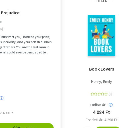
IDEGEN
 Prejudice
en
first met you, I noticed your pride,
 superiority, and your selfish disdain
gs of others. You are the last man in
om I could ever be persuaded to...
Book Lovers
Henry, Emily
Online ár:
4 084 Ft
 2 490 Ft
Eredeti ár: 4 298 Ft