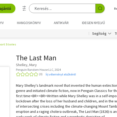
ajánló
R
YV
HANGOSKÖNYV
ANTIKVÁR
IDEGEN NYELVŰ
T
Segítség
hort Stories
The Last Man
Shelley, Mary
Penguin Random House LLC, 2024
Írj véleményt elsőként!
Mary Shelley's landmark novel that invented the human extinctio
genre and initiated climate fiction, now in Penguin Classics for t
first time<BR><BR>Written while Mary Shelley was in a self-imp
lockdown after the loss of her husband and children, and in the 
of intersecting crises including the climate-changing Mount Tam
eruption and a raging cholera outbreak, The Last Man (1826) is an
early work of climate fiction and a prophetic depiction of