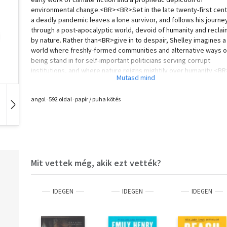
environmental change.<BR><BR>Set in the late twenty-first cent
a deadly pandemic leaves a lone survivor, and follows his journe
through a post-apocalyptic world, devoid of humanity and recla
by nature. Rather than<BR>give in to despair, Shelley imagines 
world where freshly-formed communities and alternative ways o
being stand in for self-important politicians serving corrupt
institutions, and where nature reigns mightily over humanity.<BR
<BR>Brimming with political intrigue, The Last Man broaches part
dysfunction, imperial warfare, refugee crises, and economic
angol･592 oldal･papír / puha kötés
collapse-and brings the legacy of her radically progressive pare
Hangoskönyv
Film
Zene
William Godwin and Mary Wollstonecraft, to bear on present-day
questions about making a better world less centred around "man
Mit vettek még, akik ezt vették?
IDEGEN
IDEGEN
IDEGEN