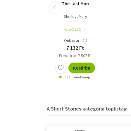
The Last Man
Shelley, Mary
Online ár:
7 132 Ft
Eredeti ár: 7 507 Ft
Kosárba
5 - 10 munkanap
A Short Stories kategória toplistája