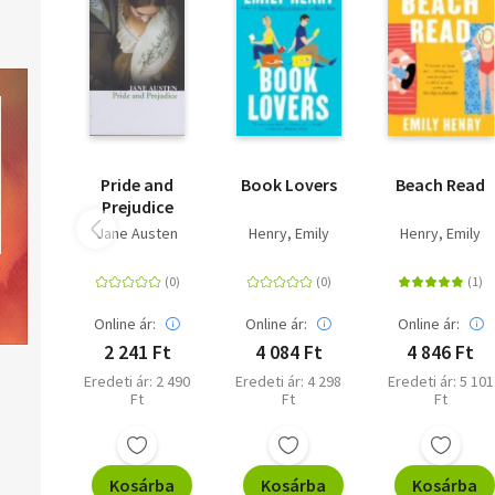
Pride and
Book Lovers
Beach Read
Prejudice
Jane Austen
Henry, Emily
Henry, Emily
Online ár:
Online ár:
Online ár:
2 241 Ft
4 084 Ft
4 846 Ft
Eredeti ár: 2 490
Eredeti ár: 4 298
Eredeti ár: 5 101
Ft
Ft
Ft
Kosárba
Kosárba
Kosárba