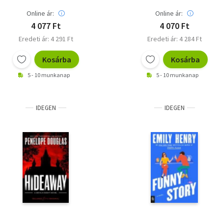
Online ár:
Online ár:
4 077 Ft
4 070 Ft
Eredeti ár: 4 291 Ft
Eredeti ár: 4 284 Ft
Kosárba
Kosárba
5 - 10 munkanap
5 - 10 munkanap
IDEGEN
IDEGEN