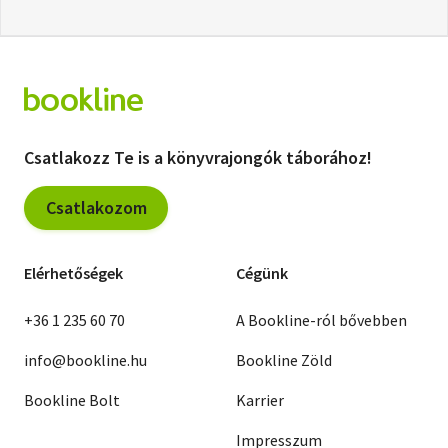
Csatlakozz Te is a könyvrajongók táborához!
Csatlakozom
Elérhetőségek
Cégünk
+36 1 235 60 70
A Bookline-ról bővebben
info@bookline.hu
Bookline Zöld
Bookline Bolt
Karrier
Impresszum