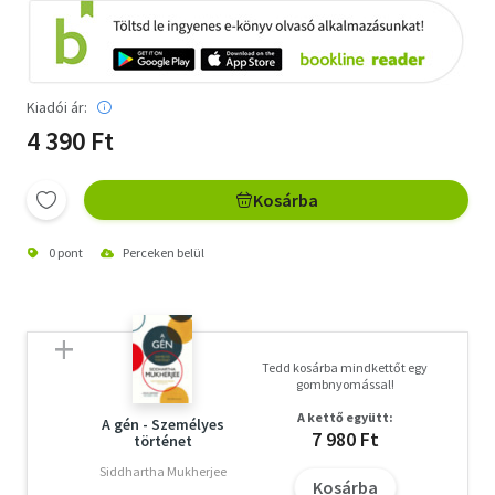
Kiadói ár:
4 390 Ft
Kosárba
0 pont
Perceken belül
Tedd kosárba mindkettőt egy
gombnyomással!
A kettő együtt:
A gén - Személyes
7 980 Ft
történet
Siddhartha Mukherjee
Kosárba