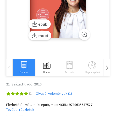
Szótár, nyelvkönyv
Tankönyv, segédkönyv
epub
Társadalomtudomány
mobi
Természettudomány
Történelem
Vallás
E-könyv
Könyv
Antikvár
Idegen nyelvű
Hangos
21. Század Kiadó, 2026
Olvasói vélemények (1)
Elérhető formátumok: epub, mobi･ISBN:
9789635687527
További részletek