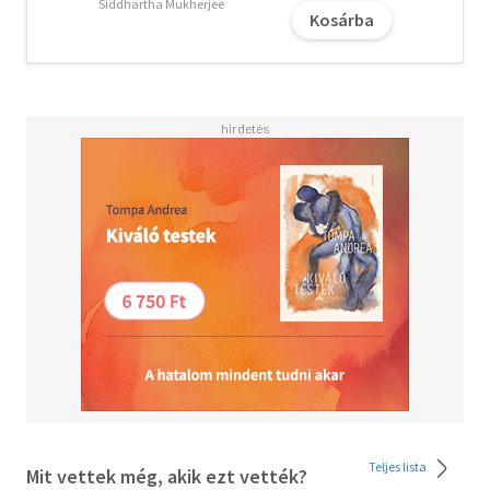
nagyszerű vár rád: saját magad új változata. Aki erős és
Siddhartha Mukherjee
Kosárba
szexi, ha éppen ahhoz van kedve, de főleg - szabad.Dr.
Sheila de Liz Németország első számú nőgyógyásza.
Eredetileg Woman On Fire címmel megjelent könyve az
elmúlt tíz év egyik legnagyobb non-fiction sikere: 209
hétig vezette a Spiegel bestsellerlistáját, és külföldön is
mindenütt az eladási listák élére került. De Liz 1969-ben
született New Jersey-ben, 15 évesen érkezett
Németországba, és Mainzban tanult orvostudományt.
2006 óta saját nőgyógyászati és szülészeti praxisában
dolgozik Wiesbadenben, és 2022-ben megalapította a
HormoneOnlineKliniket.Weboldala: www.dr-de-liz.de,
www.hormoneonlineclinic.com
A letöltéssel kapcsolatos kérdésekre
itt
találhat választ.
Olvasd el mások véleményét is!
Teljes lista
Mit vettek még, akik ezt vették?