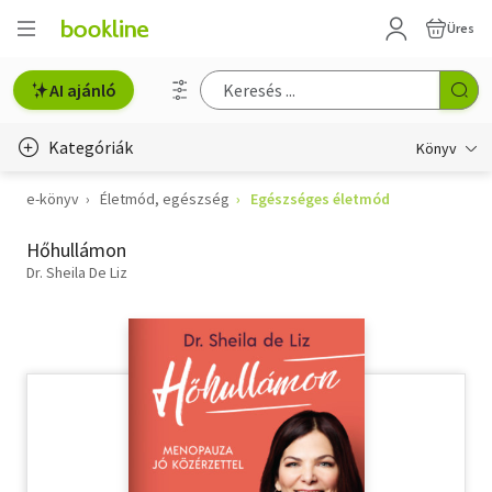
Üres
AI ajánló
Kategóriák
Könyv
e-könyv
Életmód, egészség
Egészséges életmód
Életmód, egészség
Hőhullámon
Erotika
Dr. Sheila De Liz
Gyermek- és ifjúsági
Hobbi, szabadidő
Irodalom
Művészet
Szakkönyv