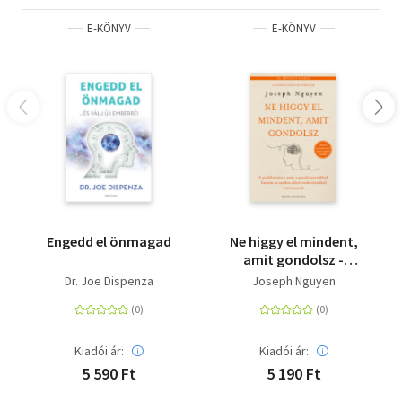
E-KÖNYV
E-KÖNYV
Engedd el önmagad
Ne higgy el mindent,
amit gondolsz -
Bővített kiadás
Dr. Joe Dispenza
Joseph Nguyen
Kiadói ár:
Kiadói ár:
5 590 Ft
5 190 Ft