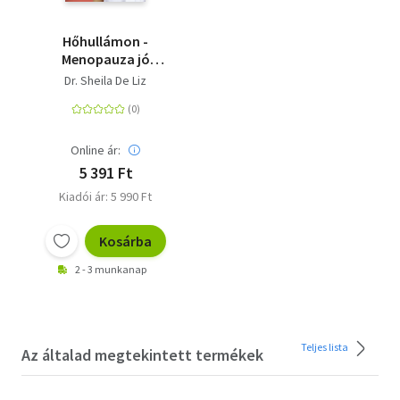
Hőhullámon -
Menopauza jó
közérzettel
Dr. Sheila De Liz
Online ár:
5 391 Ft
Kiadói ár: 5 990 Ft
Kosárba
2 - 3 munkanap
Teljes lista
Az általad megtekintett termékek