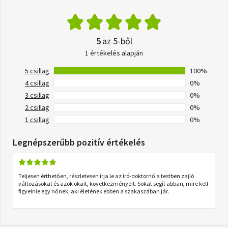
5
az 5-ből
1 értékelés alapján
5 csillag
100%
4 csillag
0%
3 csillag
0%
2 csillag
0%
1 csillag
0%
Legnépszerűbb pozitív értékelés
Teljesen érthetően, részletesen írja le az író-doktornő a testben zajló
változásokat és azok okait, következményeit. Sokat segít abban, mire kell
figyelnie egy nőnek, aki életének ebben a szakaszában jár.