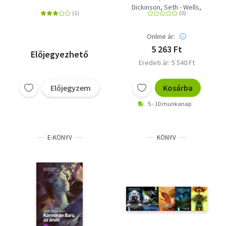
Wars)
Dickinson, Seth - Wells,
Martha - Kuang, R. F. -
Green, Hank
Online ár:
5 263 Ft
Előjegyezhető
Eredeti ár: 5 540 Ft
Előjegyzem
Kosárba
5 - 10 munkanap
E-KÖNYV
KÖNYV