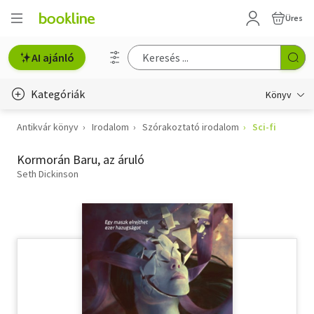
Üres
AI ajánló
Kategóriák
Könyv
Antikvár könyv
Irodalom
Szórakoztató irodalom
Sci-fi
Életmód, egészség
Kormorán Baru, az áruló
Erotika
Seth Dickinson
Gyermek- és ifjúsági
Hobbi, szabadidő
Irodalom
Művészet
Szakkönyv