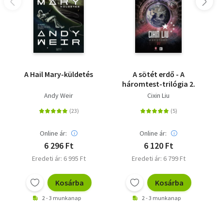
A Hail Mary-küldetés
A sötét erdő - A
háromtest-trilógia 2.
Andy Weir
Cixin Liu
Online ár:
Online ár:
6 296 Ft
6 120 Ft
Eredeti ár: 6 995 Ft
Eredeti ár: 6 799 Ft
Kosárba
Kosárba
2 - 3 munkanap
2 - 3 munkanap