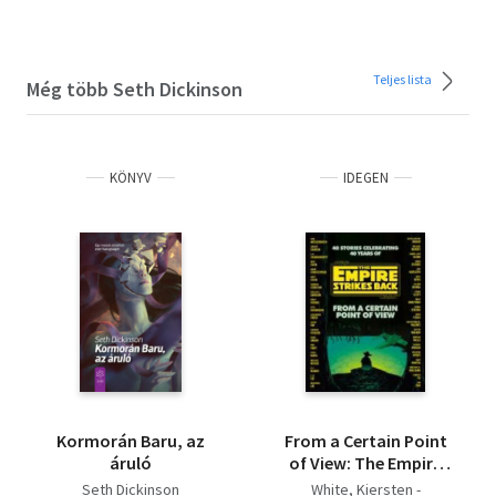
Teljes lista
Még több Seth Dickinson
KÖNYV
IDEGEN
Kormorán Baru, az
From a Certain Point
áruló
of View: The Empire
Strikes Back (Star
Seth Dickinson
White, Kiersten -