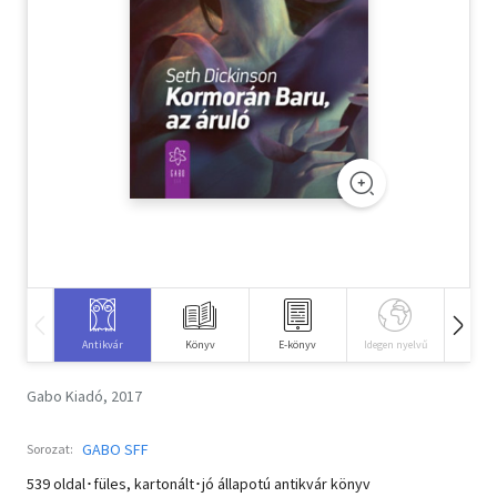
Szótár, nyelvkönyv
Tankönyv, segédkönyv
Társadalomtudomány
Természettudomány
Történelem
Vallás
Antikvár
Könyv
E-könyv
Idegen nyelvű
Hangos
Gabo Kiadó, 2017
GABO SFF
Sorozat:
539 oldal･füles, kartonált･jó állapotú antikvár könyv