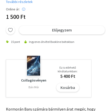
További részletek
Online ár:
1 500 Ft
Előjegyzem
15 pont
Ingyenes átvétel Bookline boltokban
Ez is elérhető
kínálatunkban:
5 400 Ft
Csillagösvényen
Kosárba
Bán Mór
Kormorán Baru számára bármilyen árat megér, hogy