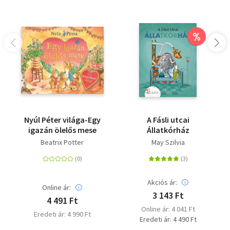
%
Nyúl Péter világa-Egy
A Fásli utcai
igazán ölelős mese
Állatkórház
Beatrix Potter
May Szilvia
Akciós ár:
Online ár:
3 143 Ft
4 491 Ft
Online ár: 4 041 Ft
Eredeti ár: 4 990 Ft
Eredeti ár: 4 490 Ft