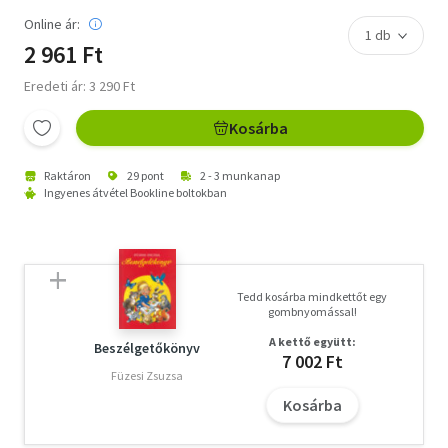
Online ár:
2 961 Ft
Eredeti ár: 3 290 Ft
Kosárba
Raktáron
29 pont
2 - 3 munkanap
Ingyenes átvétel Bookline boltokban
Tedd kosárba mindkettőt egy
gombnyomással!
A kettő együtt:
Beszélgetőkönyv
7 002 Ft
Füzesi Zsuzsa
Kosárba