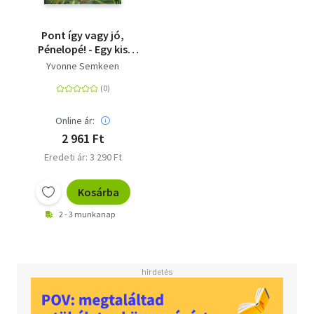
Pont így vagy jó,
Pénelopé! - Egy kis
kacsacsőrű nagy
Yvonne Semkeen
felfedezése
Online ár:
2 961 Ft
Eredeti ár: 3 290 Ft
Kosárba
2 - 3 munkanap