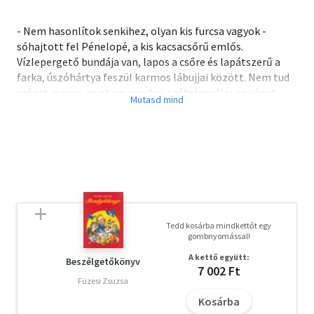
- Nem hasonlítok senkihez, olyan kis furcsa vagyok -
sóhajtott fel Pénelopé, a kis kacsacsőrű emlős.
Vízlepergető bundája van, lapos a csőre és lapátszerű a
farka, úszóhártya feszül karmos lábujjai között. Nem tud
mézet csenni, mint egy medve, szétrágcsálni egy ágat,
mint egy hód, vagy olyan kecsesen úszni, mint egy vidra.
De vajon tényleg fontos, hogy pontosan olyanok legyünk,
és úgy nézzünk ki, mint mindenki más? Egy mese arról,
hogyan érezzük olyan jól magunkat a bőrünkben, mint
Pénelopé, aki semelyik másik állathoz sem hasonlít
teljesen, de sokukhoz, sok mindenben nagyon is. 4+
Tedd kosárba mindkettőt egy
gombnyomással!
A kettő együtt:
Beszélgetőkönyv
7 002 Ft
Füzesi Zsuzsa
Kosárba