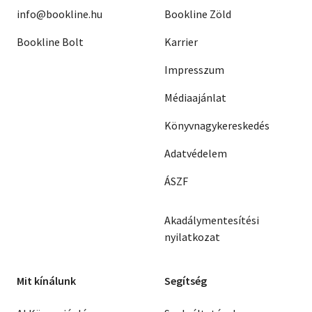
info@bookline.hu
Bookline Zöld
Bookline Bolt
Karrier
Impresszum
Médiaajánlat
Könyvnagykereskedés
Adatvédelem
ÁSZF
Akadálymentesítési
nyilatkozat
Mit kínálunk
Segítség