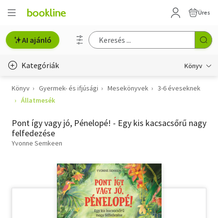
Üres
AI ajánló
Kategóriák
Könyv
Könyv
Gyermek- és ifjúsági
Mesekönyvek
3-6 éveseknek
Életmód, egészség
Állatmesék
Erotika
Pont így vagy jó, Pénelopé! - Egy kis kacsacsőrű nagy
Gyermek- és ifjúsági
felfedezése
Yvonne Semkeen
Hobbi, szabadidő
Irodalom
Művészet
Szakkönyv