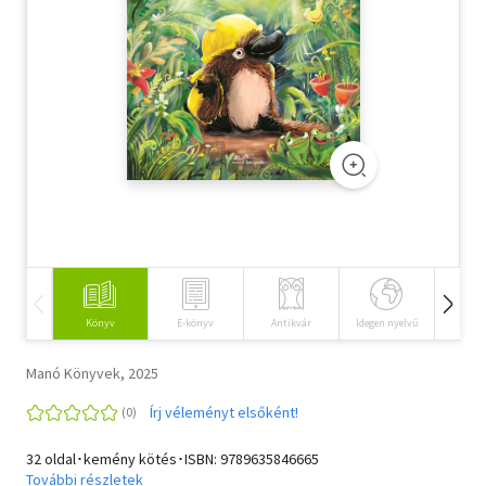
Szótár, nyelvkönyv
Tankönyv, segédkönyv
Társadalomtudomány
Természettudomány
Történelem
Vallás
Könyv
E-könyv
Antikvár
Idegen nyelvű
Hangos
Manó Könyvek, 2025
Írj véleményt elsőként!
32 oldal･kemény kötés･ISBN:
9789635846665
További részletek