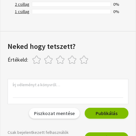
2 csillag
0%
1 csillag
0%
Neked hogy tetszett?
Értékeld:
Piszkozat mentése
Publikálás
Csak bejelentkezett felhasználók