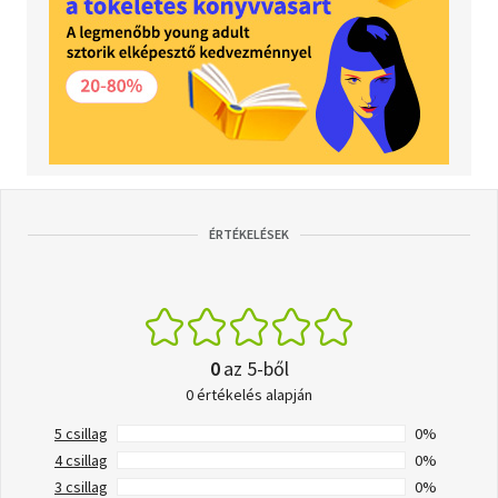
ÉRTÉKELÉSEK
0
az 5-ből
0 értékelés alapján
5 csillag
0%
4 csillag
0%
3 csillag
0%